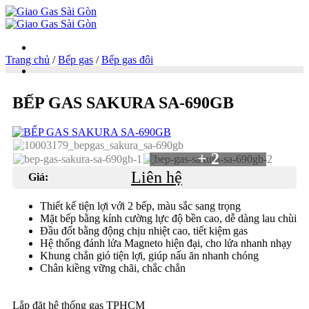
Trang chủ
/
Bếp gas
/
Bếp gas đôi
Danh mục
BẾP GAS SAKURA SA-690GB
Giao gas tận nơi
+ 2
Liên hệ
Giá:
Bình gas 6kg
Thiết kế tiện lợi với 2 bếp, màu sắc sang trọng
Mặt bếp bằng kính cường lực độ bền cao, dễ dàng lau chùi
Đầu đốt bằng động chịu nhiệt cao, tiết kiệm gas
Hệ thống đánh lửa Magneto hiện đại, cho lửa nhanh nhạy
Bình gas 12kg
Khung chắn gió tiện lợi, giúp nấu ăn nhanh chóng
Chân kiềng vững chãi, chắc chắn
Lắp đặt hệ thống gas TPHCM