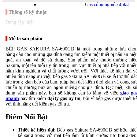
Gas công nghiệp 45kg
Thông số kỹ thuật
Đang cập nhật
Mô tả sản phẩm
BẾP GAS SAKURA SA-690GB là một trong những lựa chọ
Bếp Gas công nghiệp
hàng đầu cho những gia đình đang tìm kiếm một thiết bị nấu ăn hiệ
quả, an toàn và dễ sử dụng. Sản phẩm này thuộc thương hiệ
Sakura, một tên tuổi uy tín trong lĩnh vực thiết bị nhà bếp với nhiề
năm kinh nghiệm và chất lượng vượt trội. Với thiết kế hiện đại v
nhiều tính năng ưu việt, bếp gas Sakura SA-690GB sẽ là trợ thủ đắ
lực trong gian bếp của bạn, giúp bạn tiết kiệm thời gian và công sứ
chuẩn bị những bữa ăn ngon miệng cho gia đình. Đặc biệt, khi s
dụng sản phẩm này, bạn sẽ không cần lo lắng về việc
giao ga
nhanh
hay tìm kiếm
đại lý gas uy tín
, bởi vì bếp gas được thiết k
Thi công hệ thống gas
với tính năng tiết kiệm gas tối ưu.
công nghiệp
Bếp công nghiệp
Điểm Nổi Bật
Thiết kế hiện đại
: Bếp gas Sakura SA-690GB sở hữu thiế
kế sang trọng với mặt bếp làm từ kính cường lực bóng đẹp