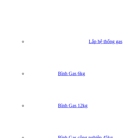
Vệ Sinh
Vệ sinh mặt bếp kính cường lực bằng dung dịch tẩy rửa nh
và khăn mềm.
Rửa kiềng bếp và đầu đốt bằng nước ấm và xà phòng.
Bạn muốn sở hữu chiếc bếp gas Sakura SA-690GB hiện đại, a
Lắp hệ thống gas
toàn và tiết kiệm gas này? Hãy liên hệ ngay với chúng tôi để đượ
tư vấn và hỗ trợ đặt hàng. Chúng tôi cũng cung cấp dịch vụ
lắp h
thống gas nhà hàng
và
hệ thống gas công nghiệp
chuyên nghiệp.
Hotline : 0933.234.833 (có Zalo) – Nhanh tay gọi ngay để nhậ
được ưu đãi hấp dẫn! Chúng tôi cam kết
đổi gas
nhanh chóng v
Bình Gas 6kg
tiện lợi!
Danh mục liên quan:
Bếp gas
Bếp gas đôi
Bình Gas 12kg
Bình Gas công nghiệp 45kg