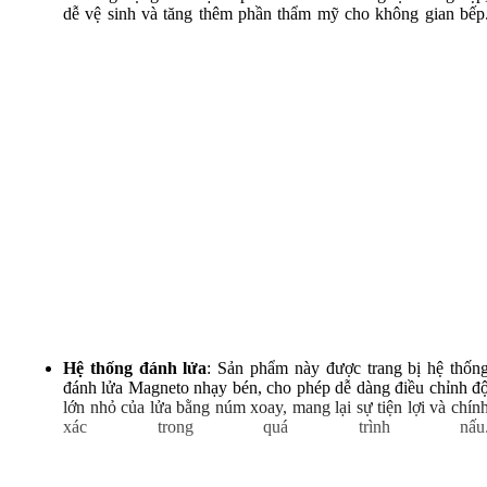
dễ vệ sinh và tăng thêm phần thẩm mỹ cho không gian bếp
Bếp Á
Bếp Âu
Bếp Hàn Quốc
Bếp khè
Hệ thống đánh lửa
: Sản phẩm này được trang bị hệ thốn
đánh lửa Magneto nhạy bén, cho phép dễ dàng điều chỉnh đ
lớn nhỏ của lửa bằng núm xoay, mang lại sự tiện lợi và chín
xác trong quá trình nấu
Bếp hầm