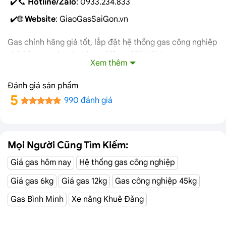
📞
Hotline/Zalo
: 0933.234.833
🌐
Website
: GiaoGasSaiGon.vn
Gas chính hãng giá tốt, lắp đặt hệ thống gas công nghiệp
nhà hàng uy tín, chuyên nghiệp tại TPHCM.
Xem thêm
Nhanh tay đặt hàng hôm nay để nhận ngay những
Đánh giá sản phẩm
ưu đãi hấp dẫn!
5
990 đánh giá
Mọi Người Cũng Tìm Kiếm:
Giá gas hôm nay
Hệ thống gas công nghiệp
Giá gas 6kg
Giá gas 12kg
Gas công nghiệp 45kg
Gas Bình Minh
Xe nâng Khuê Đăng