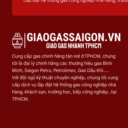
Lắp đặt hệ thống gas công nghiệp nhà hàng, trư
Tên đầy đủ
: Công ty Cổ phần MT Gas (tên giao dịch
Trụ sở chính
: Số 5/1 Quốc lộ 1A, Ấp Bến Lức 6, Xã Bế
Lịch sử hình thành
: Thành lập từ năm 2001 và chuyể
Vị thế thị trường
: Là một trong những doanh nghiệp 
Theo báo cáo thường niên năm 2024 của
Vietstock
v
Cổ phần MT Gas.
Cung cấp gas chính hãng tận nơi ở TPHCM, chúng
tôi là đại lý chính hãng các thương hiệu gas Bình
2. Các Dòng Sản Phẩm Chính
Minh, Saigon Petro, Petrolimex, Gas Dầu Khí.....
Với đội ngũ kỹ thuật chuyên nghiệp, chúng tôi cung
MT Gas
cung cấp các loại bình gas phục vụ cả nhu cầu
cấp dịch vụ lắp đặt hệ thống gas công nghiệp nhà
hàng, khách sạn, trường học, bếp công nghiệp...tại
Bình gas dân dụng 12kg
:
TPHCM.
Màu sắc
: Xám và Đỏ.
Đặc điểm
: Vỏ bình sản xuất theo tiêu chuẩn quốc tế
Nhận diện
: Thân bình có in logo “TOP MTGas” màu 