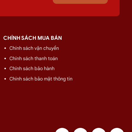
thuế).
 đầu là 50 tỷ đồng.
CHÍNH SÁCH MUA BÁN
ếp nhận tàu trọng tải lớn tại Long An.
Chính sách vận chuyển
và
Gas Gia Đình
)
sở hữu 67,19% cổ phần
của Công ty
Chính sách thanh toán
Chính sách bảo hành
Chính sách bảo mật thông tin