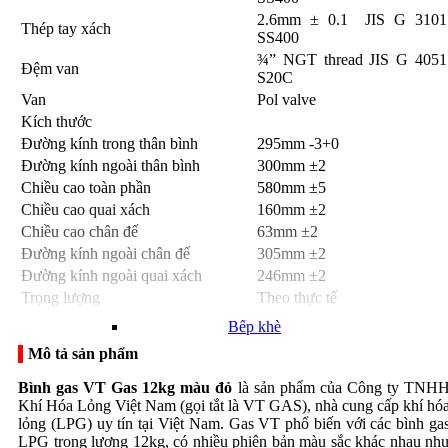
Bếp Á
2.6mm ± 0.1 JIS G 3101
Thép tay xách
SS400
¾” NGT thread JIS G 4051
Đệm van
S20C
Van
Pol valve
Bếp Âu
Kích thước
Đường kính trong thân bình
295mm -3+0
Đường kính ngoài thân bình
300mm ±2
Chiều cao toàn phần
580mm ±5
Chiều cao quai xách
160mm ±2
Bếp Hàn Quốc
Chiều cao chân đế
63mm ±2
Đường kính ngoài chân đế
305mm ±2
Đường kính ngoài quai xách
246mm ±2
Trọng lượng
Theo thực tế
Bếp khè
Mô tả sản phẩm
Bình gas VT Gas 12kg màu đỏ
là sản phẩm của Công ty TNH
Khí Hóa Lỏng Việt Nam (gọi tắt là VT GAS), nhà cung cấp khí hó
lỏng (LPG) uy tín tại Việt Nam. Gas VT phổ biến với các bình ga
Bếp hầm
LPG trọng lượng 12kg, có nhiều phiên bản màu sắc khác nhau nh