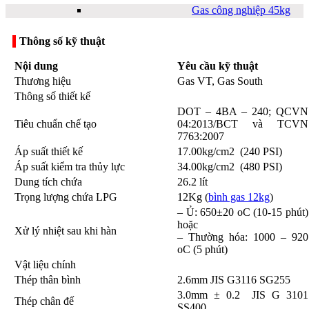
Gas công nghiệp 45kg
Thông số kỹ thuật
Nội dung
Yêu cầu kỹ thuật
Thương hiệu
Gas VT, Gas South
Thông số thiết kế
DOT – 4BA – 240; QCVN
Bếp Gas công nghiệp
Tiêu chuẩn chế tạo
04:2013/BCT và TCVN
7763:2007
Áp suất thiết kế
17.00kg/cm2 (240 PSI)
Áp suất kiểm tra thủy lực
34.00kg/cm2 (480 PSI)
Dung tích chứa
26.2 lít
Trọng lượng chứa LPG
12Kg (
bình gas 12kg
)
– Ủ: 650±20 oC (10-15 phút)
Thi công hệ thống gas
hoặc
Xử lý nhiệt sau khi hàn
công nghiệp
– Thường hóa: 1000 – 920
Bếp công nghiệp
oC (5 phút)
Vật liệu chính
Thép thân bình
2.6mm JIS G3116 SG255
3.0mm ± 0.2 JIS G 3101
Thép chân đế
SS400