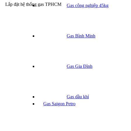
Gas
Lắp đặt hệ thống gas TPHCM
Gas công nghiệp 45kg
12kg
màu
đỏ
số
lượng
Gas Bình Minh
Gas Gia Đình
Gas dầu khí
Gas Saigon Petro