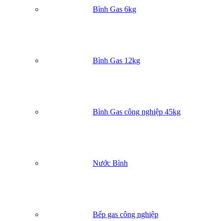
lửa (ổ cắm, công tắc, thiết bị điện…) tối thiểu 1,5m.
Bình Gas 6kg
Ống dẫn gas giữa bình và bếp phải phải đảm bảo độ kín; sa
khi lắp xong tốt nhất là nên kiểm tra độ kín bằng nước x
phòng, nên chọn các loại ống mà bên trong có lớp lõi thé
bảo vệ. Sau 3 – 5 năm sử dụng nên thay ống, dây dẫn gas.
Không nên để bình gas trong tầng hầm, chỗ khuất, kín gió
Cảnh giác với các trò tiếp thị thiết bị gas trôi nổi, đồng thờ
Bình Gas 12kg
thường xuyên kiểm tra, bảo dưỡng bếp gas, bình gas, van gas
ống dẫn gas… Khi đun nấu xong phải khóa van bình gas.
Không nên tích trữ bình gas. Mỗi gia đình chỉ nên sử dụng 
bình gas đối với 1 bếp đun nấu, khi bình hết thì tiến hành tha
mới.
Bình Gas công nghiệp 45kg
Danh mục liên quan:
Gas Chính Hãng
Bình gas 12kg
Gas VT
Nước Bình
Bếp gas công nghiệp