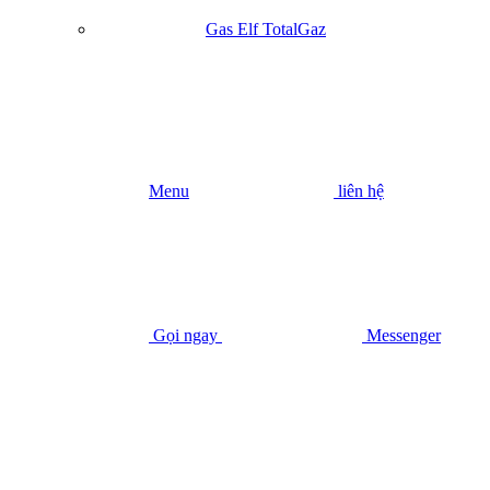
Gas Elf TotalGaz
Menu
liên hệ
Gọi ngay
Messenger