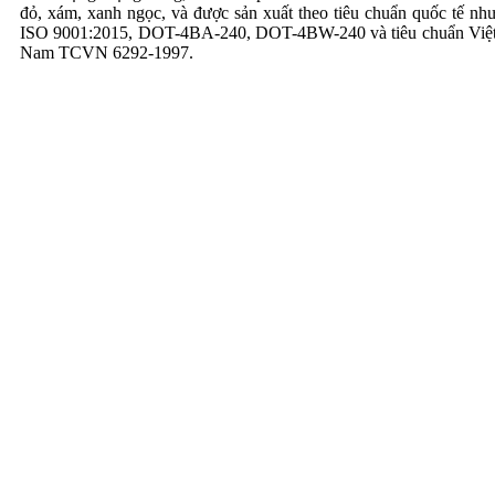
Bộ Bình Bếp Gas
đỏ, xám, xanh ngọc, và được sản xuất theo tiêu chuẩn quốc tế nh
ISO 9001:2015, DOT-4BA-240, DOT-4BW-240 và tiêu chuẩn Việ
Nam TCVN 6292-1997.
Bộ bình bếp gas đôi
Bộ bình bếp gas đơn
Phụ kiện gas
Dây dẫn gas