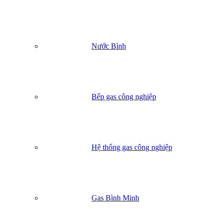
Áp suất làm việc
17 kg/cm²
Áp suất thử
34 kg/cm²
Dung tích
Khoảng 26 lít
Trọng lượng gas
12 kg
Nước Bình
Bếp gas công nghiệp
Hệ thống gas công nghiệp
Gas Bình Minh