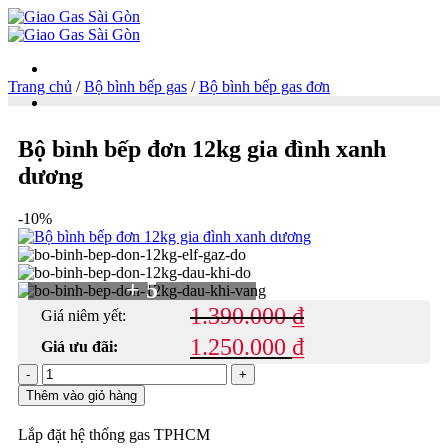
Trang chủ
/
Bộ bình bếp gas
/
Bộ bình bếp gas đơn
Danh mục
Bộ bình bếp đơn 12kg gia đình xanh
Giao gas tận nơi
dương
-10%
Bình gas 6kg
+ 5
1.390.000
₫
Giá niêm yết:
1.250.000
₫
Giá ưu đãi:
Bình gas 12kg
Bộ
bình
Thêm vào giỏ hàng
bếp
đơn
Lắp đặt hệ thống gas TPHCM
12kg