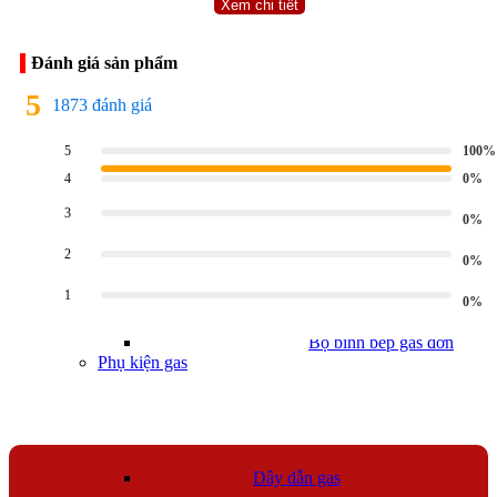
Bộ Bình Bếp Gas
Xem chi tiết
Đánh giá sản phẩm
5
1873 đánh giá
100%
5
Bộ bình bếp gas đôi
0%
4
3
0%
2
0%
1
0%
Bộ bình bếp gas đơn
Phụ kiện gas
Dây dẫn gas