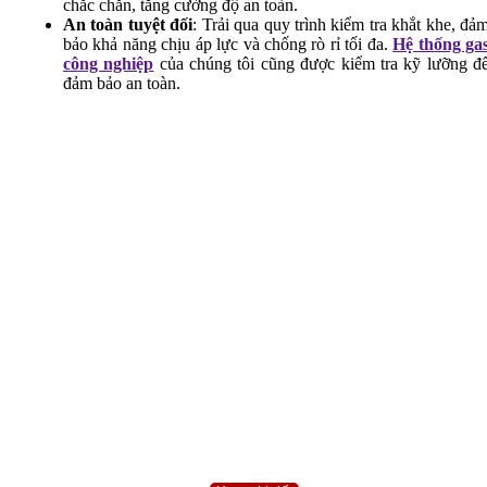
chắc chắn, tăng cường độ an toàn.
Bếp Á
An toàn tuyệt đối
: Trải qua quy trình kiểm tra khắt khe, đả
bảo khả năng chịu áp lực và chống rò rỉ tối đa.
Hệ thống ga
công nghiệp
của chúng tôi cũng được kiểm tra kỹ lưỡng đ
đảm bảo an toàn.
Bếp Âu
Bếp Hàn Quốc
Bếp khè
Bếp hầm