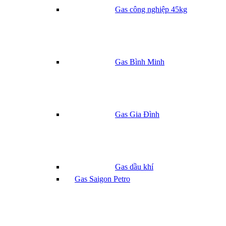
gia
Gas công nghiệp 45kg
đình
xanh
dương
số
lượng
Gas Bình Minh
Gas Gia Đình
Gas dầu khí
Gas Saigon Petro