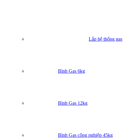
Lắp hệ thống gas
Bình Gas 6kg
Bình Gas 12kg
Bảng Thông số kỹ thuật (Tham khảo)
Lưu ý:
Thông số kỹ thuật có thể thay đổi tùy thuộc vào từng loạ
bình gas cụ thể.
Bình Gas công nghiệp 45kg
Thông số
Chi tiết