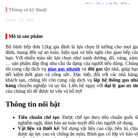
Gas công nghiệp 45kg
Thông số kỹ thuật
Đang cập nhật
Mô tả sản phẩm
Bộ bình bếp đơn 12kg gia đình là lựa chọn lý tưởng cho mọi gi
Bếp Gas công nghiệp
đình, mang đến sự an toàn, hiệu quả và tiện nghi cho gian bếp củ
bạn. Với nhiều màu sắc lựa chọn như xanh dương, đỏ, vàng, xám
… sản phẩm đáp ứng nhu cầu đa dạng của người tiêu dùng. Chún
tôi cung cấp dịch vụ
giao gas nhanh
và
đổi gas
tận nhà, giúp bạ
tiết kiệm thời gian và công sức. Đặc biệt, đối với các nhà hàng
khách sạn, chúng tôi còn cung cấp dịch vụ
lắp hệ thống gas nh
hàng
chuyên nghiệp và uy tín. Liên hệ ngay với
đại lý gas uy tí
của chúng tôi để được tư vấn và hỗ trợ!
Thi công hệ thống gas
Thông tin nổi bật
công nghiệp
Bếp công nghiệp
Tiêu chuẩn chế tạo
: Được chế tạo theo tiêu chuẩn quốc t
nghiêm ngặt, đảm bảo an toàn tuyệt đối cho người sử dụng.
Vật liệu và thiết kế
: Sử dụng vật liệu cao cấp, bền bỉ, chị
được áp lực cao và chống ăn mòn. Bình gas có lớp vỏ bảo v