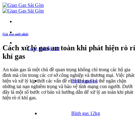
Giá gas mới nhất
Danh mục
Cách xử lý gas an toàn khi phát hiện rò rỉ
Giao gas tận nơi
khí gas
An toàn gas là một chủ đề quan trọng không chỉ trong các hộ gia
đình mà còn trong các cơ sở công nghiệp và thương mại. Việc phát
hiện và xử lý kịp thời các vấn đề rò rỉ khí gas có thể ngăn chặn
Bình gas 6kg
những tai nạn nghiêm trọng và bảo vệ tính mạng con người. Dưới
đây là một số bước cơ bản và hướng dẫn để xử lý an toàn khi phát
hiện rò rỉ khí gas.
Bình gas 12kg