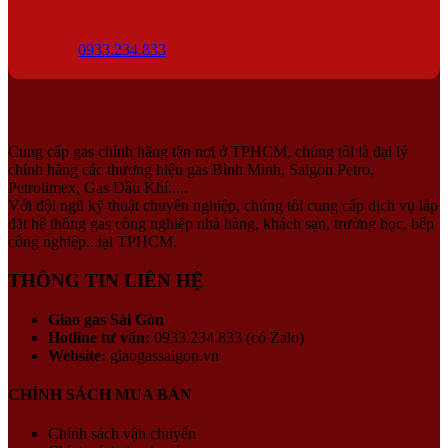
0933.234.833
Cung cấp gas chính hãng tận nơi ở TPHCM, chúng tôi là đại lý
chính hãng các thương hiệu gas Bình Minh, Saigon Petro,
Petrolimex, Gas Dầu Khí.....
Với đội ngũ kỹ thuật chuyên nghiệp, chúng tôi cung cấp dịch vụ lắp
đặt hệ thống gas công nghiệp nhà hàng, khách sạn, trường học, bếp
công nghiệp...tại TPHCM.
THÔNG TIN LIÊN HỆ
Giao gas Sài Gòn
Hotline tư vấn:
0933.234.833 (có Zalo)
Website:
giaogassaigon.vn
CHÍNH SÁCH MUA BÁN
Chính sách vận chuyển