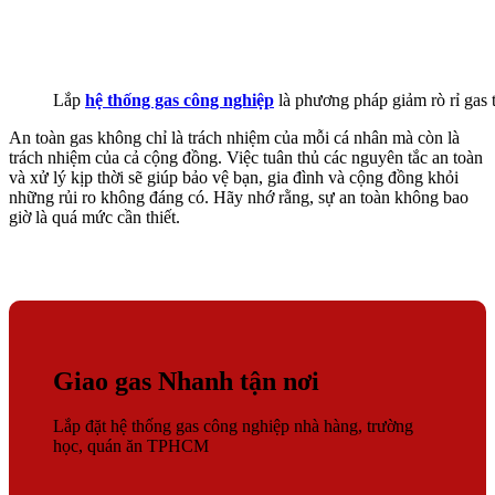
Lắp
hệ thống gas công nghiệp
là phương pháp giảm rò rỉ gas 
An toàn gas không chỉ là trách nhiệm của mỗi cá nhân mà còn là
trách nhiệm của cả cộng đồng. Việc tuân thủ các nguyên tắc an toàn
và xử lý kịp thời sẽ giúp bảo vệ bạn, gia đình và cộng đồng khỏi
những rủi ro không đáng có. Hãy nhớ rằng, sự an toàn không bao
giờ là quá mức cần thiết.
Giao gas Nhanh tận nơi
Lắp đặt hệ thống gas công nghiệp nhà hàng, trường
học, quán ăn TPHCM