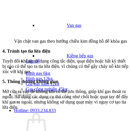
Van gas
Vặn chặt van gas theo hướng chiều kim đồng hồ để khóa gas
4. Tránh tạo tia lửa điện
Kiềng bếp gas
Tuyệt đối không sử dụng công tắc điện, quạt điện hoặc bất kỳ thiết
Liên hệ
bị nào có thể tạo ra tia lửa điện, vì chúng có thể gây cháy nổ khi tiếp
Giá Gas
xúc với khí gas.
Bình gas 6kg
Bình gas 12kg
5. Thông thoáng không gian
Giá gas xám 12kg
Gas công nghiệp 45kg
Mở cửa ra vào để không khí có thể lưu thông, giúp khí gas thoát ra
Tìm
ngoài. Sử dụng các dụng cụ thủ công như chổi hoặc quạt tay để đẩy
kiếm:
khí gas ra ngoài, nhưng không sử dụng quạt máy vì nguy cơ tạo tia
lửa điện.
Hotline: 0933.234.833