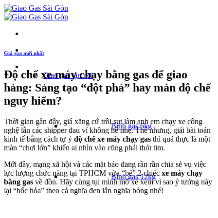
Giá gas mới nhất
Danh mục
Độ chế xe máy chạy bằng gas để giao
Giao gas tận nơi
hàng: Sáng tạo “đột phá” hay màn độ chế
nguy hiểm?
Thời gian gần đây, giá xăng cứ trồi sụt làm anh em chạy xe công
Bình gas 6kg
nghệ lẫn các shipper đau ví không hề nhẹ. Thế nhưng, giải bài toán
kinh tế bằng cách tự ý
độ chế xe máy chạy gas
thì quả thực là một
màn “chơi lớn” khiến ai nhìn vào cũng phải thót tim.
Mới đây, mạng xã hội và các mặt báo đang rần rần chia sẻ vụ việc
lực lượng chức năng tại TPHCM vừa “bế” 2 chiếc
xe máy chạy
Bình gas 12kg
bằng gas
về đồn. Hãy cùng tụi mình mổ xẻ xem vì sao ý tưởng này
lại “bốc hỏa” theo cả nghĩa đen lẫn nghĩa bóng nhé!