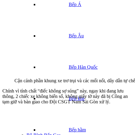
Bếp Á
Bếp Âu
Bếp Hàn Quốc
Cận cảnh phần khung xe trơ trụi và các mối nối, dây dẫn tự ch
Chính vì tính chất “điếc không sợ súng” này, ngay khi đang lưu
thông, 2 chiếc xe không biển số, không giấy tờ này đã bị Công an
Bếp khè
tạm giữ và bàn giao cho Đội CSGT Nam Sài Gòn xử lý.
Bếp hầm