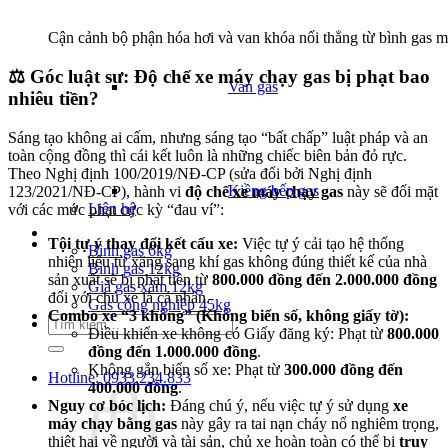
Cận cảnh bộ phận hóa hơi và van khóa nối thẳng từ bình gas 
⚖️ Góc luật sư: Độ chế xe máy chạy gas bị phạt bao
Van gas
nhiêu tiền?
Sáng tạo không ai cấm, nhưng sáng tạo “bất chấp” luật pháp và an
toàn cộng đồng thì cái kết luôn là những chiếc biên bản đỏ rực.
Theo Nghị định 100/2019/NĐ-CP (sửa đổi bởi Nghị định
Kiềng bếp gas
123/2021/NĐ-CP), hành vi
độ chế xe máy chạy gas
này sẽ đối mặt
Liên hệ
với các mức phạt cực kỳ “đau ví”:
Giá Gas
Tội tự ý thay đổi kết cấu xe:
Việc tự ý cải tạo hệ thống
Bình gas 6kg
nhiên liệu từ xăng sang khí gas không đúng thiết kế của nhà
Bình gas 12kg
sản xuất sẽ bị phạt tiền từ
800.000 đồng đến 2.000.000 đồng
Giá gas xám 12kg
đối với chủ xe là cá nhân.
Gas công nghiệp 45kg
Combo xe “3 không” (Không biển số, không giấy tờ):
Tìm
Điều khiển xe không có Giấy đăng ký: Phạt từ
800.000
kiếm:
đồng đến 1.000.000 đồng
.
Không gắn biển số xe: Phạt từ
300.000 đồng đến
Hotline: 0933.234.833
400.000 đồng
.
Nguy cơ bóc lịch:
Đáng chú ý, nếu việc tự ý sử dụng
xe
máy chạy bằng gas
này gây ra tai nạn cháy nổ nghiêm trọng,
thiệt hại về người và tài sản, chủ xe hoàn toàn có thể bị
truy