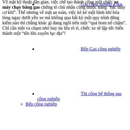
Về mặt kỹ thuật dân gian, việc chế tạo thành công một chiếc
xe
Gas công nghiệp 45kg
máy chạy bằng gas
chứng tỏ chủ nhân cũng thuộc hàng “bậc thầy
cơ khí”. Thế nhưng về mặt an toàn, việc kè kè một bình khí hóa
lỏng ngay dưới yên xe mà không qua bất kỳ một quy trình đăng
kiểm nào thì chẳng khác gì đang ngồi trên một “quả bom nổ chậm”.
Chỉ cần một va chạm nhỏ hay tia lửa rò rỉ, chiếc xe sẽ lập tức biến
thành một “tên lửa xuyên lục địa”!
Bếp Gas công nghiệp
Thi công hệ thống gas
công nghiệp
Bếp công nghiệp