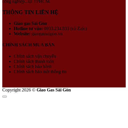
công nghiệp...tại TPHCM.
THÔNG TIN LIÊN HỆ
Giao gas Sài Gòn
Hotline tư vấn:
0933.234.833 (có Zalo)
Website:
giaogassaigon.vn
CHÍNH SÁCH MUA BÁN
Chính sách vận chuyển
Chính sách thanh toán
Chính sách bảo hành
Chính sách bảo mật thông tin
Copyright 2026 ©
Giao Gas Sài Gòn