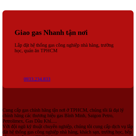
Giao gas Nhanh tận nơi
Lắp đặt hệ thống gas công nghiệp nhà hàng, trường
học, quán ăn TPHCM
0933.234.833
Cung cấp gas chính hãng tận nơi ở TPHCM, chúng tôi là đại lý
chính hãng các thương hiệu gas Bình Minh, Saigon Petro,
Petrolimex, Gas Dầu Khí.....
Với đội ngũ kỹ thuật chuyên nghiệp, chúng tôi cung cấp dịch vụ lắp
đặt hệ thống gas công nghiệp nhà hàng, khách sạn, trường học, bếp