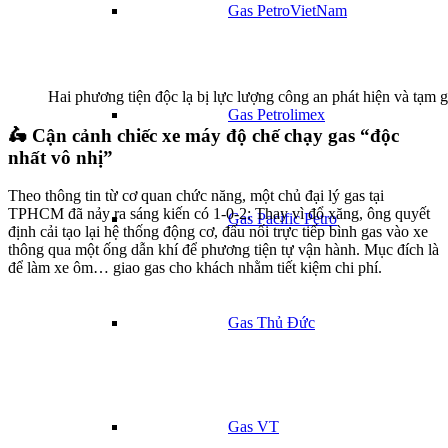
Gas PetroVietNam
Hai phương tiện độc lạ bị lực lượng công an phát hiện và tạm
Gas Petrolimex
🛵 Cận cảnh chiếc xe máy độ chế chạy gas “độc
nhất vô nhị”
Theo thông tin từ cơ quan chức năng, một chủ đại lý gas tại
TPHCM đã nảy ra sáng kiến có 1-0-2: Thay vì đổ xăng, ông quyết
Gas Pacific Petro
định cải tạo lại hệ thống động cơ, đấu nối trực tiếp bình gas vào xe
thông qua một ống dẫn khí để phương tiện tự vận hành. Mục đích là
để làm xe ôm… giao gas cho khách nhằm tiết kiệm chi phí.
Gas Thủ Đức
Gas VT