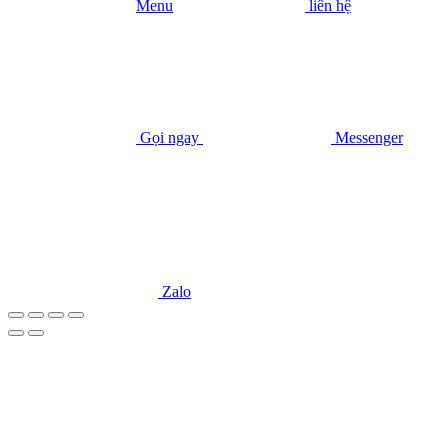
Menu
liên hệ
Gọi ngay
Messenger
Zalo
Dự án lắp đặt hệ thống gas công nghiệp cho Nhà hàng Hội 