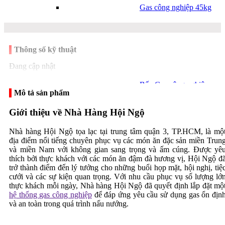
Gas công nghiệp 45kg
Thông số kỹ thuật
Đang cập nhật
Bếp Gas công nghiệp
Mô tả sản phẩm
Giới thiệu về Nhà Hàng Hội Ngộ
Nhà hàng Hội Ngộ tọa lạc tại trung tâm quận 3, TP.HCM, là mộ
địa điểm nổi tiếng chuyên phục vụ các món ăn đặc sản miền Trun
và miền Nam với không gian sang trọng và ấm cúng. Được yê
thích bởi thực khách với các món ăn đậm đà hương vị, Hội Ngộ đ
Thi công hệ thống gas
trở thành điểm đến lý tưởng cho những buổi họp mặt, hội nghị, tiệ
công nghiệp
cưới và các sự kiện quan trọng. Với nhu cầu phục vụ số lượng lớ
Bếp công nghiệp
thực khách mỗi ngày, Nhà hàng Hội Ngộ đã quyết định lắp đặt mộ
hệ thống gas công nghiệp
để đáp ứng yêu cầu sử dụng gas ổn địn
và an toàn trong quá trình nấu nướng.