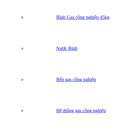
Bình Gas công nghiệp 45kg
Nước Bình
Bếp gas công nghiệp
Hệ thống gas công nghiệp
Quá trình thi công Dự án lắp đặt hệ thống gas công nghiệp 
Lợi Ích Mang Lại Cho Nhà Hàng Hội Ngộ