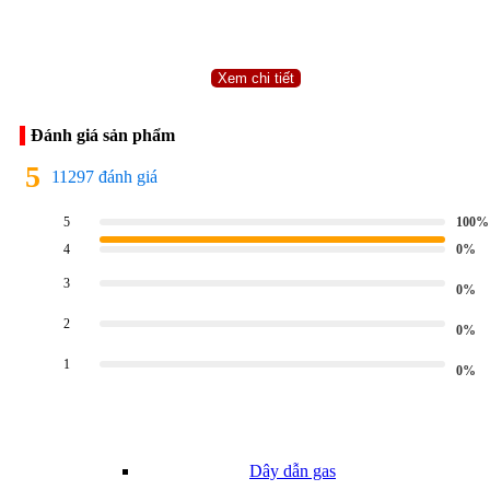
Bộ Bình Bếp Gas
Xem chi tiết
Đánh giá sản phẩm
5
Bộ bình bếp gas đôi
11297 đánh giá
100%
5
0%
4
3
0%
2
0%
Bộ bình bếp gas đơn
Phụ kiện gas
1
0%
Dây dẫn gas