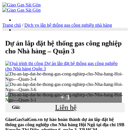
Trang chủ
/
Dịch vụ lắp hệ thống gas công nghiệp nhà hàng
Danh mục
Dự án lắp đặt hệ thống gas công nghiệp
Giao gas tận nơi
cho Nhà hàng – Quận 3
Bình gas 6kg
+ 3
Bình gas 12kg
Liên hệ
Giá:
GiaoGasSaiGon.vn tự hào hoàn thành dự án lắp đặt hệ
thống gas công nghiệp cho Nhà hàng Hội Ngộ tại địa chỉ 19B
Nguyễn Thị Diệu, phường 6, quận 3, TP.HCM.