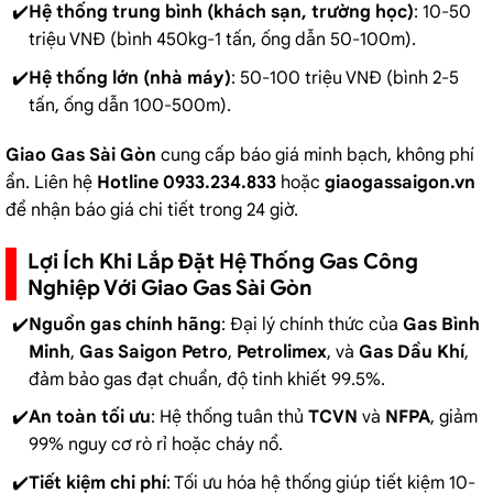
Hệ thống trung bình (khách sạn, trường học)
: 10-50
triệu VNĐ (bình 450kg-1 tấn, ống dẫn 50-100m).
Hệ thống lớn (nhà máy)
: 50-100 triệu VNĐ (bình 2-5
tấn, ống dẫn 100-500m).
Giao Gas Sài Gòn
cung cấp báo giá minh bạch, không phí
ẩn. Liên hệ
Hotline 0933.234.833
hoặc
giaogassaigon.vn
để nhận báo giá chi tiết trong 24 giờ.
Lợi Ích Khi Lắp Đặt Hệ Thống Gas Công
Nghiệp Với Giao Gas Sài Gòn
Nguồn gas chính hãng
: Đại lý chính thức của
Gas Bình
Minh
,
Gas Saigon Petro
,
Petrolimex
, và
Gas Dầu Khí
,
đảm bảo gas đạt chuẩn, độ tinh khiết 99.5%.
An toàn tối ưu
: Hệ thống tuân thủ
TCVN
và
NFPA
, giảm
99% nguy cơ rò rỉ hoặc cháy nổ.
Tiết kiệm chi phí
: Tối ưu hóa hệ thống giúp tiết kiệm 10-