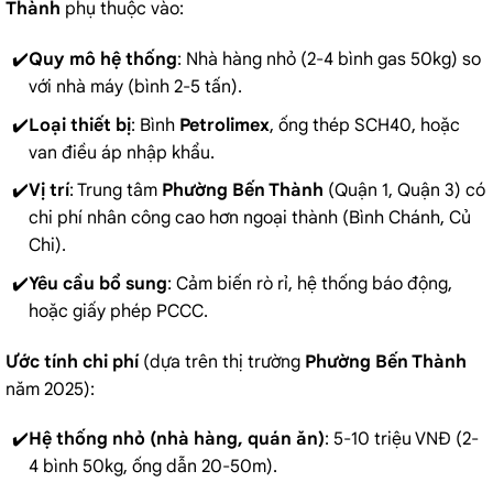
Thành
phụ thuộc vào:
Quy mô hệ thống
: Nhà hàng nhỏ (2-4 bình gas 50kg) so
với nhà máy (bình 2-5 tấn).
Loại thiết bị
: Bình
Petrolimex
, ống thép SCH40, hoặc
van điều áp nhập khẩu.
Vị trí
: Trung tâm
Phường Bến Thành
(Quận 1, Quận 3) có
chi phí nhân công cao hơn ngoại thành (Bình Chánh, Củ
Chi).
Yêu cầu bổ sung
: Cảm biến rò rỉ, hệ thống báo động,
hoặc giấy phép PCCC.
Ước tính chi phí
(dựa trên thị trường
Phường Bến Thành
năm 2025):
Hệ thống nhỏ (nhà hàng, quán ăn)
: 5-10 triệu VNĐ (2-
4 bình 50kg, ống dẫn 20-50m).