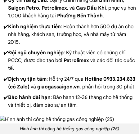
Uy tín hàng đầu
: Đại lý chính hãng của
Bình Minh
,
Saigon Petro
,
Petrolimex
, và
Gas Dầu Khí
, phục vụ hơn
1.000 khách hàng tại
Phường Bến Thành
.
Kinh nghiệm thực tiễn
: Hoàn thành hơn 500 dự án cho
nhà hàng, khách sạn, trường học, và nhà máy từ năm
2015.
Đội ngũ chuyên nghiệp
: Kỹ thuật viên có chứng chỉ
PCCC, được đào tạo bởi
Petrolimex
và các đối tác quốc
tế.
Dịch vụ tận tâm
: Hỗ trợ 24/7 qua
Hotline 0933.234.833
(có Zalo)
và
giaogassaigon.vn
, phản hồi trong 30 phút.
Bảo hành dài hạn
: Bảo hành 12-36 tháng cho hệ thống
và thiết bị, đảm bảo sự an tâm.
Hình ảnh thi công hệ thống gas công nghiệp (25)