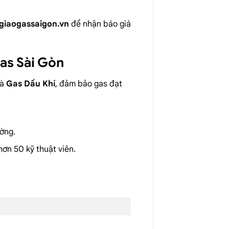
giaogassaigon.vn
để nhận báo giá
as Sài Gòn
và
Gas Dầu Khí
, đảm bảo gas đạt
ường.
 hơn 50 kỹ thuật viên.