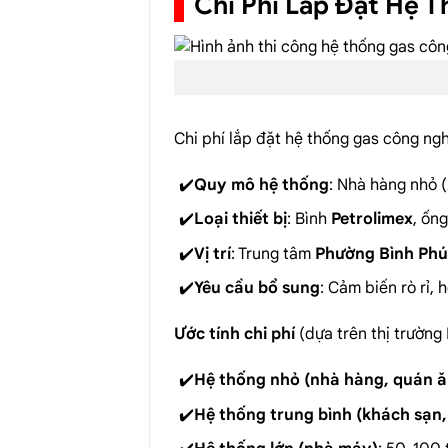
Chi Phí Lắp Đặt Hệ 
Chi phí lắp đặt hệ thống gas công ngh
Quy mô hệ thống
: Nhà hàng nhỏ (
Loại thiết bị
: Bình
Petrolimex
, ốn
Vị trí
: Trung tâm
Phường Bình Ph
Yêu cầu bổ sung
: Cảm biến rò rỉ,
Ước tính chi phí
(dựa trên thị trường
Hệ thống nhỏ (nhà hàng, quán ă
Hệ thống trung bình (khách sạn,