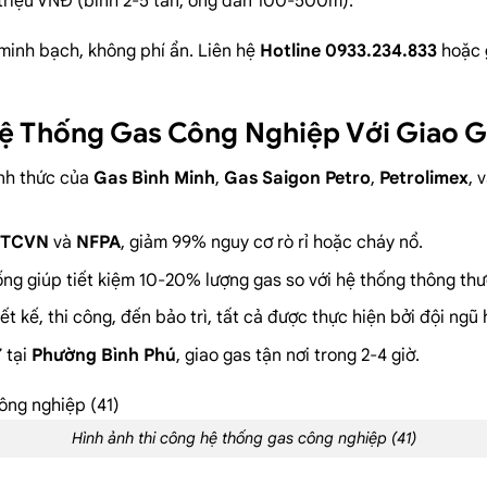
triệu VNĐ (bình 2-5 tấn, ống dẫn 100-500m).
minh bạch, không phí ẩn. Liên hệ
Hotline 0933.234.833
hoặc
Hệ Thống Gas Công Nghiệp Với Giao G
hính thức của
Gas Bình Minh
,
Gas Saigon Petro
,
Petrolimex
, 
ủ
TCVN
và
NFPA
, giảm 99% nguy cơ rò rỉ hoặc cháy nổ.
hống giúp tiết kiệm 10-20% lượng gas so với hệ thống thông th
hiết kế, thi công, đến bảo trì, tất cả được thực hiện bởi đội ngũ
7 tại
Phường Bình Phú
, giao gas tận nơi trong 2-4 giờ.
Hình ảnh thi công hệ thống gas công nghiệp (41)