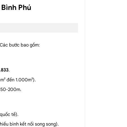
 Bình Phú
. Các bước bao gồm:
.833
.
0m² đến 1.000m²).
i 50-200m.
quốc tế).
hiều bình kết nối song song).