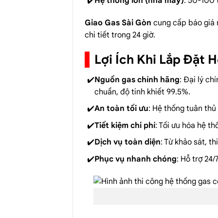
Hệ thống lớn (nhà máy)
: 50-100 
Giao Gas Sài Gòn
cung cấp báo giá 
chi tiết trong 24 giờ.
Lợi Ích Khi Lắp Đặt 
Nguồn gas chính hãng
: Đại lý c
chuẩn, độ tinh khiết 99.5%.
An toàn tối ưu
: Hệ thống tuân th
Tiết kiệm chi phí
: Tối ưu hóa hệ t
Dịch vụ toàn diện
: Từ khảo sát, t
Phục vụ nhanh chóng
: Hỗ trợ 24/