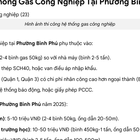
Thống Gas Công Nghiệp Tại Phường Bì
Hình ảnh thi công hệ thống gas công nghiệp
iệp tại
Phường Bình Phú
phụ thuộc vào:
2-4 bình gas 50kg) so với nhà máy (bình 2-5 tấn).
g thép SCH40, hoặc van điều áp nhập khẩu.
ú
(Quận 1, Quận 3) có chi phí nhân công cao hơn ngoại thành (
 hệ thống báo động, hoặc giấy phép PCCC.
Phường Bình Phú
năm 2025):
n)
: 5-10 triệu VNĐ (2-4 bình 50kg, ống dẫn 20-50m).
 trường học)
: 10-50 triệu VNĐ (bình 450kg-1 tấn, ống dẫn 5