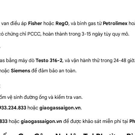
 van điều áp
Fisher
hoặc
RegO
, và bình gas từ
Petrolimex
ho
 có chứng chỉ PCCC, hoàn thành trong 3-15 ngày tùy quy mô.
ỉ gas bằng máy dò
Testo 316-2
, và vận hành thử trong 24-48 giờ
hoặc
Siemens
để đảm bảo an toàn.
t
gồm vệ sinh đường ống và kiểm tra van.
933.234.833
hoặc
giaogassaigon.vn
.
.833
hoặc
giaogassaigon.vn
để được khảo sát miễn phí tại
Ph