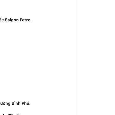
ặc
Saigon Petro
.
.
ường Bình Phú
.