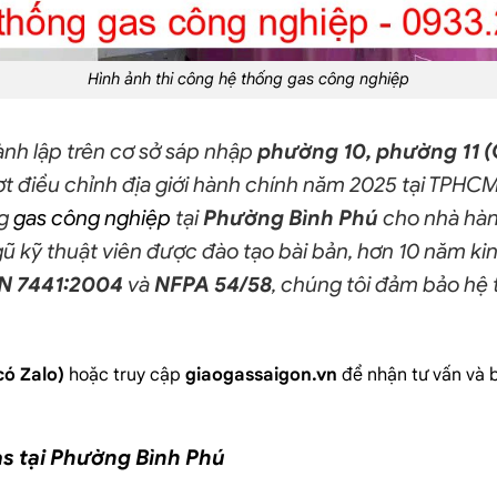
Hình ảnh thi công
hệ thống gas công nghiệp
nh lập trên cơ sở sáp nhập
phường 10, phường 11 (
ợt điều chỉnh địa giới hành chính năm 2025 tại TPHC
ng
gas công nghiệp
tại
Phường Bình Phú
cho nhà hàng
gũ kỹ thuật viên được đào tạo bài bản, hơn 10 năm k
N 7441:2004
và
NFPA 54/58
, chúng tôi đảm bảo hệ 
có Zalo)
hoặc truy cập
giaogassaigon.vn
để nhận tư vấn và b
as tại Phường Bình Phú