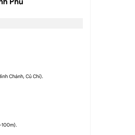
nh Phú
Bình Chánh, Củ Chi).
0-100m).