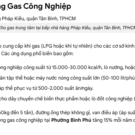
ng Gas Công Nghiệp
Kho gas trung tâm tại bếp nhà hàng Pháp Kiều, quận Tân Bình, TPHC
p cung cấp khí gas (LPG hoặc khí tự nhiên) cho các cơ sở kinh
. Các ứng dụng phổ biến bao gồm:
ông nghiệp
công suất từ 15.000-30.000 kcal/h, lò nướng, hoặc
 ăn tập thể hoặc máy nước nóng công suất lớn (50-100 lít/phú
tập thể phục vụ từ 500-2.000 suất ăn/ngày.
 cho dây chuyền chế biến thực phẩm hoặc lò đốt công nghiệp (
kg đến 5 tấn), đường ống thép không gỉ, van điều áp (áp suất 
ống gas công nghiệp tại
Phường Bình Phú
tăng 15% mỗi năm do