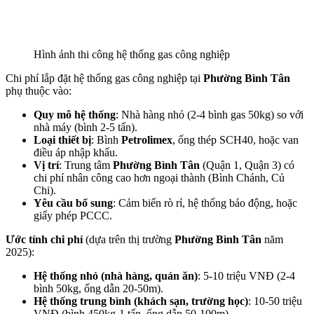
Hình ảnh thi công hệ thống gas công nghiệp
Chi phí lắp đặt hệ thống gas công nghiệp tại
Phường Bình Tân
phụ thuộc vào:
Quy mô hệ thống
: Nhà hàng nhỏ (2-4 bình gas 50kg) so với
nhà máy (bình 2-5 tấn).
Loại thiết bị
: Bình
Petrolimex
, ống thép SCH40, hoặc van
điều áp nhập khẩu.
Vị trí
: Trung tâm
Phường Bình Tân
(Quận 1, Quận 3) có
chi phí nhân công cao hơn ngoại thành (Bình Chánh, Củ
Chi).
Yêu cầu bổ sung
: Cảm biến rò rỉ, hệ thống báo động, hoặc
giấy phép PCCC.
Ước tính chi phí
(dựa trên thị trường
Phường Bình Tân
năm
2025):
Hệ thống nhỏ (nhà hàng, quán ăn)
: 5-10 triệu VNĐ (2-4
bình 50kg, ống dẫn 20-50m).
Hệ thống trung bình (khách sạn, trường học)
: 10-50 triệu
VNĐ (bình 450kg-1 tấn, ống dẫn 50-100m).