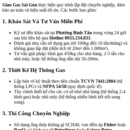
Giao Gas Sài Gòn
thực hiện quy trình lắp đặt chuyên nghiệp, đảm
bảo an toàn và hiệu suất tối ưu. Các bước bao gồm:
1. Khảo Sát Và Tư Vấn Miễn Phí
Kỹ sư đến khảo sát tại
Phường Bình Tân
trong vòng 24 giờ
sau khi liên hệ qua
Hotline 0933.234.833
.
Đánh giá nhu cầu sử dụng gas (từ 100kg đến 10 tấn/tháng) và
không gian lắp đặt (diện tích từ 20m² đến 1.000m²).
Tư vấn giải pháp: bình gas 450kg cho nhà hàng, 2-5 tấn cho
nhà máy, hoặc hệ thống ống dẫn dài 50-200m.
2. Thiết Kế Hệ Thống Gas
Lập bản vẽ kỹ thuật theo tiêu chuẩn
TCVN 7441:2004
(hệ
thống LPG) và
NFPA 54/58
(quy định quốc tế).
Tùy chỉnh thiết kế cho các cơ sở như nhà hàng (hệ thống 2-4
bình gas) hoặc nhà máy (hệ thống nhiều bình kết nối song
song).
3. Thi Công Chuyên Nghiệp
Sử dụng ống thép không gỉ SCH40, van điều áp
Fisher
hoặc
RegO
, và bình gas từ
Petrolimex
hoặc
Saigon Petro
.