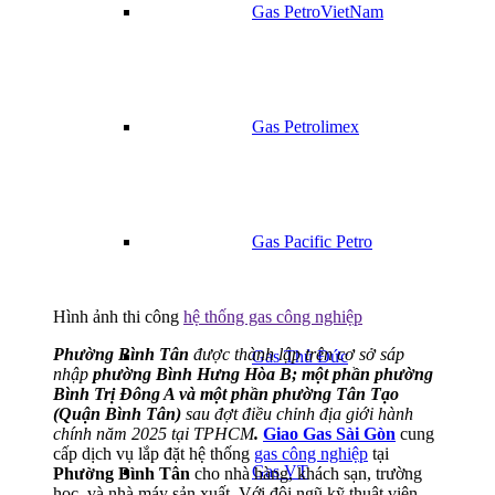
Gas PetroVietNam
Gas Petrolimex
Gas Pacific Petro
Hình ảnh thi công
hệ thống gas công nghiệp
Phường Bình Tân
được thành lập trên cơ sở sáp
Gas Thủ Đức
nhập
phường Bình Hưng Hòa B; một phần phường
Bình Trị Đông A và một phần phường Tân Tạo
(Quận Bình Tân)
sau đợt điều chỉnh địa giới hành
chính năm 2025 tại TPHCM
.
Giao Gas Sài Gòn
cung
cấp dịch vụ lắp đặt hệ thống
gas công nghiệp
tại
Gas VT
Phường Bình Tân
cho nhà hàng, khách sạn, trường
học, và nhà máy sản xuất. Với đội ngũ kỹ thuật viên