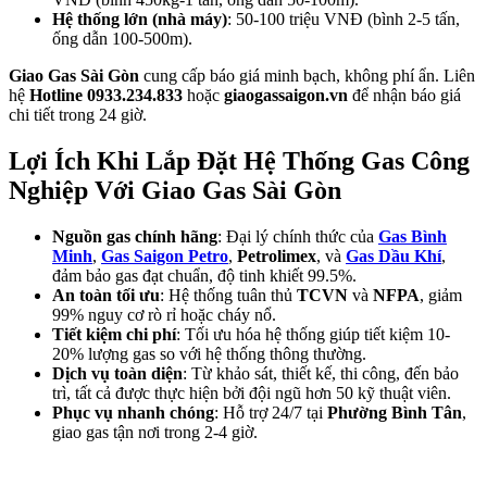
Hệ thống lớn (nhà máy)
: 50-100 triệu VNĐ (bình 2-5 tấn,
ống dẫn 100-500m).
Giao Gas Sài Gòn
cung cấp báo giá minh bạch, không phí ẩn. Liên
hệ
Hotline 0933.234.833
hoặc
giaogassaigon.vn
để nhận báo giá
chi tiết trong 24 giờ.
Lợi Ích Khi Lắp Đặt Hệ Thống Gas Công
Nghiệp Với Giao Gas Sài Gòn
Nguồn gas chính hãng
: Đại lý chính thức của
Gas Bình
Minh
,
Gas Saigon Petro
,
Petrolimex
, và
Gas Dầu Khí
,
đảm bảo gas đạt chuẩn, độ tinh khiết 99.5%.
An toàn tối ưu
: Hệ thống tuân thủ
TCVN
và
NFPA
, giảm
99% nguy cơ rò rỉ hoặc cháy nổ.
Tiết kiệm chi phí
: Tối ưu hóa hệ thống giúp tiết kiệm 10-
20% lượng gas so với hệ thống thông thường.
Dịch vụ toàn diện
: Từ khảo sát, thiết kế, thi công, đến bảo
trì, tất cả được thực hiện bởi đội ngũ hơn 50 kỹ thuật viên.
Phục vụ nhanh chóng
: Hỗ trợ 24/7 tại
Phường Bình Tân
,
giao gas tận nơi trong 2-4 giờ.