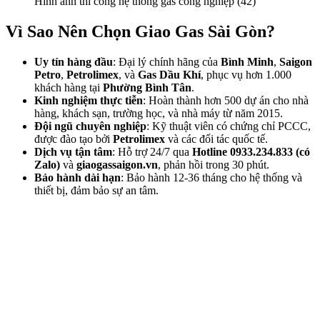
Hình ảnh thi công hệ thống gas công nghiệp (42)
Vì Sao Nên Chọn Giao Gas Sài Gòn?
Uy tín hàng đầu
: Đại lý chính hãng của
Bình Minh
,
Saigon
Petro
,
Petrolimex
, và
Gas Dầu Khí
, phục vụ hơn 1.000
khách hàng tại
Phường Bình Tân
.
Kinh nghiệm thực tiễn
: Hoàn thành hơn 500 dự án cho nhà
hàng, khách sạn, trường học, và nhà máy từ năm 2015.
Đội ngũ chuyên nghiệp
: Kỹ thuật viên có chứng chỉ PCCC,
được đào tạo bởi
Petrolimex
và các đối tác quốc tế.
Dịch vụ tận tâm
: Hỗ trợ 24/7 qua
Hotline 0933.234.833 (có
Zalo)
và
giaogassaigon.vn
, phản hồi trong 30 phút.
Bảo hành dài hạn
: Bảo hành 12-36 tháng cho hệ thống và
thiết bị, đảm bảo sự an tâm.