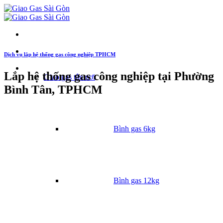
Dịch vụ lắp hệ thống gas công nghiệp TPHCM
Danh mục
Lắp hệ thống gas công nghiệp tại Phường
Giao gas tận nơi
Bình Tân, TPHCM
Bình gas 6kg
Bình gas 12kg