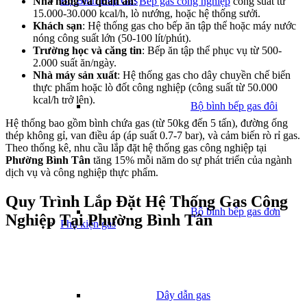
Bộ Bình Bếp Gas
Nhà hàng và quán ăn
:
Bếp gas công nghiệp
công suất từ
15.000-30.000 kcal/h, lò nướng, hoặc hệ thống sưởi.
Khách sạn
: Hệ thống gas cho bếp ăn tập thể hoặc máy nước
nóng công suất lớn (50-100 lít/phút).
Trường học và căng tin
: Bếp ăn tập thể phục vụ từ 500-
2.000 suất ăn/ngày.
Nhà máy sản xuất
: Hệ thống gas cho dây chuyền chế biến
thực phẩm hoặc lò đốt công nghiệp (công suất từ 50.000
kcal/h trở lên).
Bộ bình bếp gas đôi
Hệ thống bao gồm bình chứa gas (từ 50kg đến 5 tấn), đường ống
thép không gỉ, van điều áp (áp suất 0.7-7 bar), và cảm biến rò rỉ gas.
Theo thống kê, nhu cầu lắp đặt hệ thống gas công nghiệp tại
Phường Bình Tân
tăng 15% mỗi năm do sự phát triển của ngành
dịch vụ và công nghiệp thực phẩm.
Quy Trình Lắp Đặt Hệ Thống Gas Công
Bộ bình bếp gas đơn
Nghiệp Tại Phường Bình Tân
Phụ kiện gas
Dây dẫn gas