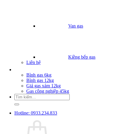
Van gas
Kiềng bếp gas
Liên hệ
Giá Gas
Bình gas 6kg
Bình gas 12kg
Giá gas xám 12kg
Gas công nghiệp 45kg
Tìm
kiếm:
Hotline: 0933.234.833