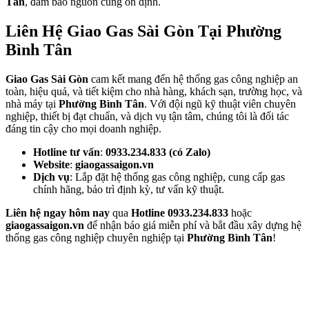
Tân
, đảm bảo nguồn cung ổn định.
Liên Hệ Giao Gas Sài Gòn Tại Phường
Bình Tân
Giao Gas Sài Gòn
cam kết mang đến hệ thống gas công nghiệp an
toàn, hiệu quả, và tiết kiệm cho nhà hàng, khách sạn, trường học, và
nhà máy tại
Phường Bình Tân
. Với đội ngũ kỹ thuật viên chuyên
nghiệp, thiết bị đạt chuẩn, và dịch vụ tận tâm, chúng tôi là đối tác
đáng tin cậy cho mọi doanh nghiệp.
Hotline tư vấn
:
0933.234.833 (có Zalo)
Website
:
giaogassaigon.vn
Dịch vụ
: Lắp đặt hệ thống gas công nghiệp, cung cấp gas
chính hãng, bảo trì định kỳ, tư vấn kỹ thuật.
Liên hệ ngay hôm nay
qua
Hotline 0933.234.833
hoặc
giaogassaigon.vn
để nhận báo giá miễn phí và bắt đầu xây dựng hệ
thống gas công nghiệp chuyên nghiệp tại
Phường Bình Tân
!