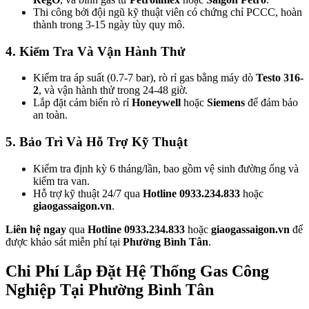
Thi công bởi đội ngũ kỹ thuật viên có chứng chỉ PCCC, hoàn
thành trong 3-15 ngày tùy quy mô.
4. Kiểm Tra Và Vận Hành Thử
Kiểm tra áp suất (0.7-7 bar), rò rỉ gas bằng máy dò
Testo 316-
2
, và vận hành thử trong 24-48 giờ.
Lắp đặt cảm biến rò rỉ
Honeywell
hoặc
Siemens
để đảm bảo
an toàn.
5. Bảo Trì Và Hỗ Trợ Kỹ Thuật
Kiểm tra định kỳ 6 tháng/lần, bao gồm vệ sinh đường ống và
kiểm tra van.
Hỗ trợ kỹ thuật 24/7 qua
Hotline 0933.234.833
hoặc
giaogassaigon.vn
.
Liên hệ ngay
qua
Hotline 0933.234.833
hoặc
giaogassaigon.vn
để
được khảo sát miễn phí tại
Phường Bình Tân
.
Chi Phí Lắp Đặt Hệ Thống Gas Công
Nghiệp Tại Phường Bình Tân