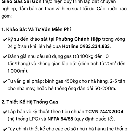
Giao Gas Sài Gòn
thực hiện quy trình lắp đặt chuyên
nghiệp, đảm bảo an toàn và hiệu suất tối ưu. Các bước bao
gồm:
1. Khảo Sát Và Tư Vấn Miễn Phí
Kỹ sư đến khảo sát tại
Phường Chánh Hiệp
trong vòng
24 giờ sau khi liên hệ qua
Hotline 0933.234.833
.
Đánh giá nhu cầu sử dụng gas (từ 100kg đến 10
tấn/tháng) và không gian lắp đặt (diện tích từ 20m² đến
1.000m²).
Tư vấn giải pháp: bình gas 450kg cho nhà hàng, 2-5 tấn
cho nhà máy, hoặc hệ thống ống dẫn dài 50-200m.
2. Thiết Kế Hệ Thống Gas
Lập bản vẽ kỹ thuật theo tiêu chuẩn
TCVN 7441:2004
(hệ thống LPG) và
NFPA 54/58
(quy định quốc tế).
Tùy chỉnh thiết kế cho các cơ sở như nhà hàng (hệ thống