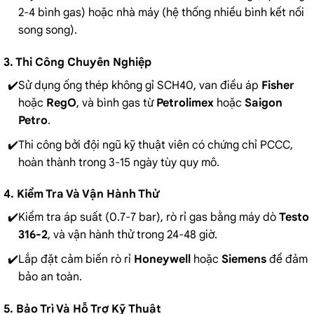
2-4 bình gas) hoặc nhà máy (hệ thống nhiều bình kết nối
song song).
3. Thi Công Chuyên Nghiệp
Sử dụng ống thép không gỉ SCH40, van điều áp
Fisher
hoặc
RegO
, và bình gas từ
Petrolimex
hoặc
Saigon
Petro
.
Thi công bởi đội ngũ kỹ thuật viên có chứng chỉ PCCC,
hoàn thành trong 3-15 ngày tùy quy mô.
4. Kiểm Tra Và Vận Hành Thử
Kiểm tra áp suất (0.7-7 bar), rò rỉ gas bằng máy dò
Testo
316-2
, và vận hành thử trong 24-48 giờ.
Lắp đặt cảm biến rò rỉ
Honeywell
hoặc
Siemens
để đảm
bảo an toàn.
5. Bảo Trì Và Hỗ Trợ Kỹ Thuật