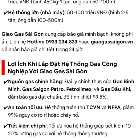
triệu VNĐ (bình 450kg-1 tấn, ống dẫn 50-100m).
Hệ thống lớn (nhà máy)
: 50-100 triệu VNĐ (bình 2-5
tấn, ống dẫn 100-500m).
Giao Gas Sài Gòn
cung cấp báo giá minh bạch, không phí
ẩn. Liên hệ
Hotline 0933.234.833
hoặc
giaogassaigon.vn
để nhận báo giá chi tiết trong 24 giờ.
Lợi Ích Khi Lắp Đặt Hệ Thống Gas Công
Nghiệp Với Giao Gas Sài Gòn
Nguồn gas chính hãng
: Đại lý chính thức của
Gas Bình
Minh
,
Gas Saigon Petro
,
Petrolimex
, và
Gas Dầu Khí
,
đảm bảo gas đạt chuẩn, độ tinh khiết 99.5%.
An toàn tối ưu
: Hệ thống tuân thủ
TCVN
và
NFPA
, giảm
99% nguy cơ rò rỉ hoặc cháy nổ.
Tiết kiệm chi phí
: Tối ưu hóa hệ thống giúp tiết kiệm 10-
20% lượng gas so với hệ thống thông thường.