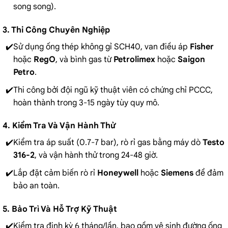
song song).
3. Thi Công Chuyên Nghiệp
Sử dụng ống thép không gỉ SCH40, van điều áp
Fisher
hoặc
RegO
, và bình gas từ
Petrolimex
hoặc
Saigon
Petro
.
Thi công bởi đội ngũ kỹ thuật viên có chứng chỉ PCCC,
hoàn thành trong 3-15 ngày tùy quy mô.
4. Kiểm Tra Và Vận Hành Thử
Kiểm tra áp suất (0.7-7 bar), rò rỉ gas bằng máy dò
Testo
316-2
, và vận hành thử trong 24-48 giờ.
Lắp đặt cảm biến rò rỉ
Honeywell
hoặc
Siemens
để đảm
bảo an toàn.
5. Bảo Trì Và Hỗ Trợ Kỹ Thuật
Kiểm tra định kỳ 6 tháng/lần, bao gồm vệ sinh đường ống