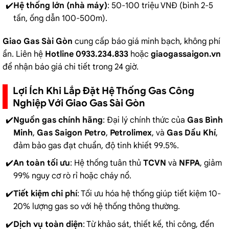
Hệ thống lớn (nhà máy)
: 50-100 triệu VNĐ (bình 2-5
tấn, ống dẫn 100-500m).
Giao Gas Sài Gòn
cung cấp báo giá minh bạch, không phí
ẩn. Liên hệ
Hotline 0933.234.833
hoặc
giaogassaigon.vn
để nhận báo giá chi tiết trong 24 giờ.
Lợi Ích Khi Lắp Đặt Hệ Thống Gas Công
Nghiệp Với Giao Gas Sài Gòn
Nguồn gas chính hãng
: Đại lý chính thức của
Gas Bình
Minh
,
Gas Saigon Petro
,
Petrolimex
, và
Gas Dầu Khí
,
đảm bảo gas đạt chuẩn, độ tinh khiết 99.5%.
An toàn tối ưu
: Hệ thống tuân thủ
TCVN
và
NFPA
, giảm
99% nguy cơ rò rỉ hoặc cháy nổ.
Tiết kiệm chi phí
: Tối ưu hóa hệ thống giúp tiết kiệm 10-
20% lượng gas so với hệ thống thông thường.
Dịch vụ toàn diện
: Từ khảo sát, thiết kế, thi công, đến