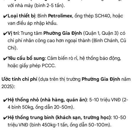
với nhà máy (bình 2-5 tấn).
Loại thiết bị
: Bình
Petrolimex
, ống thép SCH40, hoặc
van điều áp nhập khẩu.
Vị trí
: Trung tâm
Phường Gia Định
(Quận 1, Quận 3) có
chi phí nhân công cao hơn ngoại thành (Bình Chánh, Củ
Chi).
Yêu cầu bổ sung
: Cảm biến rò rỉ, hệ thống báo động,
hoặc giấy phép PCCC.
Ước tính chi phí
(dựa trên thị trường
Phường Gia Định
năm
2025):
Hệ thống nhỏ (nhà hàng, quán ăn)
: 5-10 triệu VNĐ (2-
4 bình 50kg, ống dẫn 20-50m).
Hệ thống trung bình (khách sạn, trường học)
: 10-50
triệu VNĐ (bình 450kg-1 tấn, ống dẫn 50-100m).