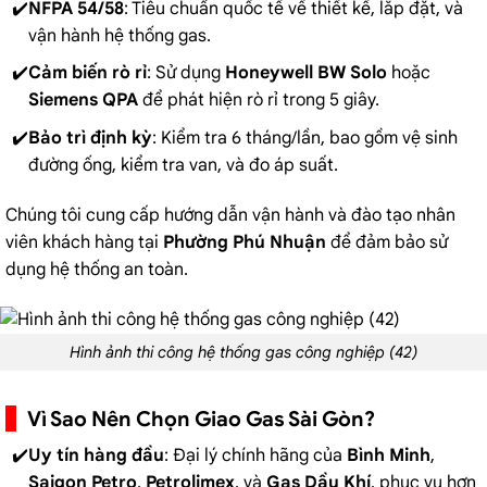
NFPA 54/58
: Tiêu chuẩn quốc tế về thiết kế, lắp đặt, và
vận hành hệ thống gas.
Cảm biến rò rỉ
: Sử dụng
Honeywell BW Solo
hoặc
Siemens QPA
để phát hiện rò rỉ trong 5 giây.
Bảo trì định kỳ
: Kiểm tra 6 tháng/lần, bao gồm vệ sinh
đường ống, kiểm tra van, và đo áp suất.
Chúng tôi cung cấp hướng dẫn vận hành và đào tạo nhân
viên khách hàng tại
Phường Phú Nhuận
để đảm bảo sử
dụng hệ thống an toàn.
Hình ảnh thi công hệ thống gas công nghiệp (42)
Vì Sao Nên Chọn Giao Gas Sài Gòn?
Uy tín hàng đầu
: Đại lý chính hãng của
Bình Minh
,
Saigon Petro
,
Petrolimex
, và
Gas Dầu Khí
, phục vụ hơn