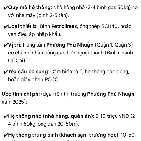
Quy mô hệ thống
: Nhà hàng nhỏ (2-4 bình gas 50kg) so
với nhà máy (bình 2-5 tấn).
Loại thiết bị
: Bình
Petrolimex
, ống thép SCH40, hoặc
van điều áp nhập khẩu.
Vị trí
: Trung tâm
Phường Phú Nhuận
(Quận 1, Quận 3)
có chi phí nhân công cao hơn ngoại thành (Bình Chánh,
Củ Chi).
Yêu cầu bổ sung
: Cảm biến rò rỉ, hệ thống báo động,
hoặc giấy phép PCCC.
Ước tính chi phí
(dựa trên thị trường
Phường Phú Nhuận
năm 2025):
Hệ thống nhỏ (nhà hàng, quán ăn)
: 5-10 triệu VNĐ (2-
4 bình 50kg, ống dẫn 20-50m).
Hệ thống trung bình (khách sạn, trường học)
: 10-50