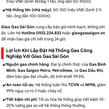
triệu VNĐ (bình 450kg-1 tấn, ống dẫn 50-100m).
Hệ thống lớn (nhà máy)
: 50-100 triệu VNĐ (bình 2-5
tấn, ống dẫn 100-500m).
Giao Gas Sài Gòn
cung cấp báo giá minh bạch, không phí
ẩn. Liên hệ
Hotline 0933.234.833
hoặc
giaogassaigon.vn
để nhận báo giá chi tiết trong 24 giờ.
Lợi Ích Khi Lắp Đặt Hệ Thống Gas Công
Nghiệp Với Giao Gas Sài Gòn
Nguồn gas chính hãng
: Đại lý chính thức của
Gas Bình
Minh
,
Gas Saigon Petro
,
Petrolimex
, và
Gas Dầu Khí
,
đảm bảo gas đạt chuẩn, độ tinh khiết 99.5%.
An toàn tối ưu
: Hệ thống tuân thủ
TCVN
và
NFPA
, giảm
99% nguy cơ rò rỉ hoặc cháy nổ.
Tiết kiệm chi phí
: Tối ưu hóa hệ thống giúp tiết kiệm 10-
20% lượng gas so với hệ thống thông thường.