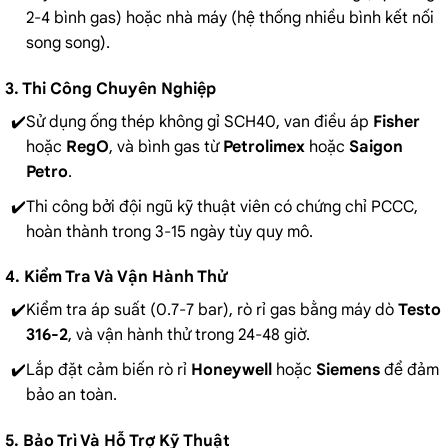
2-4 bình gas) hoặc nhà máy (hệ thống nhiều bình kết nối
song song).
3. Thi Công Chuyên Nghiệp
Sử dụng ống thép không gỉ SCH40, van điều áp
Fisher
hoặc
RegO
, và bình gas từ
Petrolimex
hoặc
Saigon
Petro
.
Thi công bởi đội ngũ kỹ thuật viên có chứng chỉ PCCC,
hoàn thành trong 3-15 ngày tùy quy mô.
4. Kiểm Tra Và Vận Hành Thử
Kiểm tra áp suất (0.7-7 bar), rò rỉ gas bằng máy dò
Testo
316-2
, và vận hành thử trong 24-48 giờ.
Lắp đặt cảm biến rò rỉ
Honeywell
hoặc
Siemens
để đảm
bảo an toàn.
5. Bảo Trì Và Hỗ Trợ Kỹ Thuật