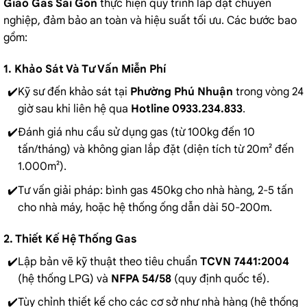
Giao Gas Sài Gòn
thực hiện quy trình lắp đặt chuyên
nghiệp, đảm bảo an toàn và hiệu suất tối ưu. Các bước bao
gồm:
1. Khảo Sát Và Tư Vấn Miễn Phí
Kỹ sư đến khảo sát tại
Phường Phú Nhuận
trong vòng 24
giờ sau khi liên hệ qua
Hotline 0933.234.833
.
Đánh giá nhu cầu sử dụng gas (từ 100kg đến 10
tấn/tháng) và không gian lắp đặt (diện tích từ 20m² đến
1.000m²).
Tư vấn giải pháp: bình gas 450kg cho nhà hàng, 2-5 tấn
cho nhà máy, hoặc hệ thống ống dẫn dài 50-200m.
2. Thiết Kế Hệ Thống Gas
Lập bản vẽ kỹ thuật theo tiêu chuẩn
TCVN 7441:2004
(hệ thống LPG) và
NFPA 54/58
(quy định quốc tế).
Tùy chỉnh thiết kế cho các cơ sở như nhà hàng (hệ thống