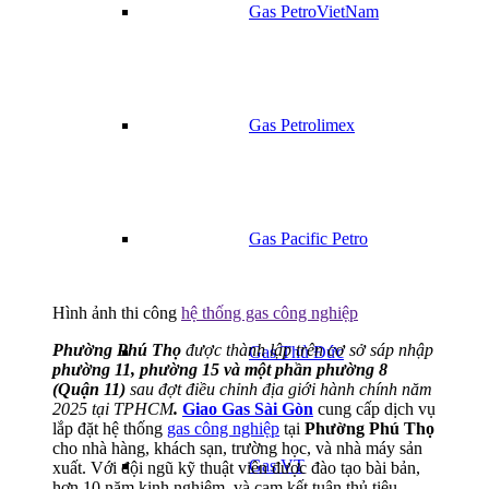
Gas PetroVietNam
Gas Petrolimex
Gas Pacific Petro
Hình ảnh thi công
hệ thống gas công nghiệp
Phường Phú Thọ
được thành lập trên cơ sở sáp nhập
Gas Thủ Đức
phường 11, phường 15 và một phần phường 8
(Quận 11)
sau đợt điều chỉnh địa giới hành chính năm
2025 tại TPHCM
.
Giao Gas Sài Gòn
cung cấp dịch vụ
lắp đặt hệ thống
gas công nghiệp
tại
Phường Phú Thọ
cho nhà hàng, khách sạn, trường học, và nhà máy sản
Gas VT
xuất. Với đội ngũ kỹ thuật viên được đào tạo bài bản,
hơn 10 năm kinh nghiệm, và cam kết tuân thủ tiêu