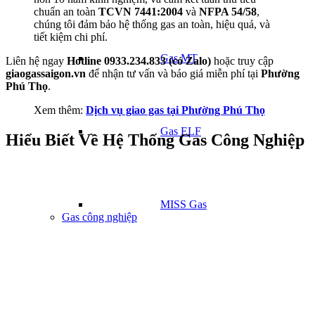
chuẩn an toàn
TCVN 7441:2004
và
NFPA 54/58
,
chúng tôi đảm bảo hệ thống gas an toàn, hiệu quả, và
tiết kiệm chi phí.
Gas MT
Liên hệ ngay
Hotline 0933.234.833 (có Zalo)
hoặc truy cập
giaogassaigon.vn
để nhận tư vấn và báo giá miễn phí tại
Phường
Phú Thọ
.
Xem thêm:
Dịch vụ giao gas tại Phường Phú Thọ
Gas ELF
Hiểu Biết Về Hệ Thống Gas Công Nghiệp
MISS Gas
Gas công nghiệp