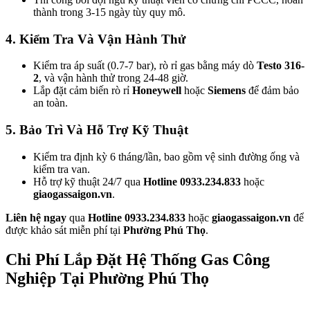
thành trong 3-15 ngày tùy quy mô.
4. Kiểm Tra Và Vận Hành Thử
Kiểm tra áp suất (0.7-7 bar), rò rỉ gas bằng máy dò
Testo 316-
2
, và vận hành thử trong 24-48 giờ.
Lắp đặt cảm biến rò rỉ
Honeywell
hoặc
Siemens
để đảm bảo
an toàn.
5. Bảo Trì Và Hỗ Trợ Kỹ Thuật
Kiểm tra định kỳ 6 tháng/lần, bao gồm vệ sinh đường ống và
kiểm tra van.
Hỗ trợ kỹ thuật 24/7 qua
Hotline 0933.234.833
hoặc
giaogassaigon.vn
.
Liên hệ ngay
qua
Hotline 0933.234.833
hoặc
giaogassaigon.vn
để
được khảo sát miễn phí tại
Phường Phú Thọ
.
Chi Phí Lắp Đặt Hệ Thống Gas Công
Nghiệp Tại Phường Phú Thọ