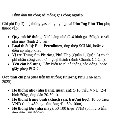
Hình ảnh thi công hệ thống gas công nghiệp
Chi phí lắp đặt hệ thống gas công nghiệp tại
Phường Phú Thọ
phụ
thuộc vào:
Quy mô hệ thống
: Nhà hàng nhỏ (2-4 bình gas 50kg) so với
nhà máy (bình 2-5 tấn).
Loại thiết bị
: Bình
Petrolimex
, ống thép SCH40, hoặc van
điều áp nhập khẩu.
Vị trí
: Trung tâm
Phường Phú Thọ
(Quận 1, Quận 3) có chi
phí nhân công cao hơn ngoại thành (Bình Chánh, Củ Chi).
Yêu cầu bổ sung
: Cảm biến rò rỉ, hệ thống báo động, hoặc
giấy phép PCCC.
Ước tính chi phí
(dựa trên thị trường
Phường Phú Thọ
năm
2025):
Hệ thống nhỏ (nhà hàng, quán ăn)
: 5-10 triệu VNĐ (2-4
bình 50kg, ống dẫn 20-50m).
Hệ thống trung bình (khách sạn, trường học)
: 10-50 triệu
VNĐ (bình 450kg-1 tấn, ống dẫn 50-100m).
Hệ thống lớn (nhà máy)
: 50-100 triệu VNĐ (bình 2-5 tấn,
ống dẫn 100-500m).