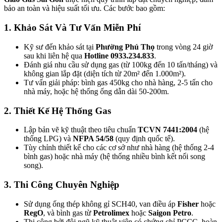
bảo an toàn và hiệu suất tối ưu. Các bước bao gồm:
1. Khảo Sát Và Tư Vấn Miễn Phí
Kỹ sư đến khảo sát tại
Phường Phú Thọ
trong vòng 24 giờ
sau khi liên hệ qua
Hotline 0933.234.833
.
Đánh giá nhu cầu sử dụng gas (từ 100kg đến 10 tấn/tháng) và
không gian lắp đặt (diện tích từ 20m² đến 1.000m²).
Tư vấn giải pháp: bình gas 450kg cho nhà hàng, 2-5 tấn cho
nhà máy, hoặc hệ thống ống dẫn dài 50-200m.
2. Thiết Kế Hệ Thống Gas
Lập bản vẽ kỹ thuật theo tiêu chuẩn
TCVN 7441:2004
(hệ
thống LPG) và
NFPA 54/58
(quy định quốc tế).
Tùy chỉnh thiết kế cho các cơ sở như nhà hàng (hệ thống 2-4
bình gas) hoặc nhà máy (hệ thống nhiều bình kết nối song
song).
3. Thi Công Chuyên Nghiệp
Sử dụng ống thép không gỉ SCH40, van điều áp
Fisher
hoặc
RegO
, và bình gas từ
Petrolimex
hoặc
Saigon Petro
.
Thi công bởi đội ngũ kỹ thuật viên có chứng chỉ PCCC, hoàn