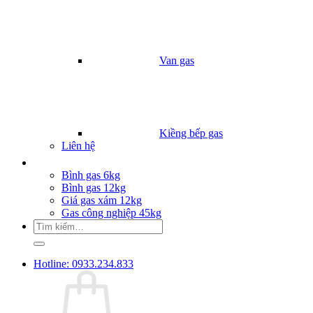
Van gas
Kiềng bếp gas
Liên hệ
Giá Gas
Bình gas 6kg
Bình gas 12kg
Giá gas xám 12kg
Gas công nghiệp 45kg
Tìm
kiếm:
Hotline: 0933.234.833