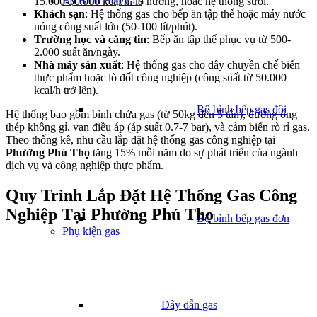
Bộ Bình Bếp Gas
15.000-30.000 kcal/h, lò nướng, hoặc hệ thống sưởi.
Khách sạn
: Hệ thống gas cho bếp ăn tập thể hoặc máy nước
nóng công suất lớn (50-100 lít/phút).
Trường học và căng tin
: Bếp ăn tập thể phục vụ từ 500-
2.000 suất ăn/ngày.
Nhà máy sản xuất
: Hệ thống gas cho dây chuyền chế biến
thực phẩm hoặc lò đốt công nghiệp (công suất từ 50.000
kcal/h trở lên).
Bộ bình bếp gas đôi
Hệ thống bao gồm bình chứa gas (từ 50kg đến 5 tấn), đường ống
thép không gỉ, van điều áp (áp suất 0.7-7 bar), và cảm biến rò rỉ gas.
Theo thống kê, nhu cầu lắp đặt hệ thống gas công nghiệp tại
Phường Phú Thọ
tăng 15% mỗi năm do sự phát triển của ngành
dịch vụ và công nghiệp thực phẩm.
Quy Trình Lắp Đặt Hệ Thống Gas Công
Nghiệp Tại Phường Phú Thọ
Bộ bình bếp gas đơn
Phụ kiện gas
Dây dẫn gas