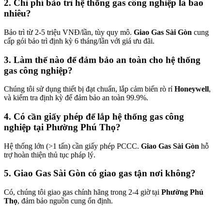
2. Chi phí bảo trì hệ thống gas công nghiệp là bao
nhiêu?
Bảo trì từ 2-5 triệu VNĐ/lần, tùy quy mô.
Giao Gas Sài Gòn
cung
cấp gói bảo trì định kỳ 6 tháng/lần với giá ưu đãi.
3. Làm thế nào để đảm bảo an toàn cho hệ thống
gas công nghiệp?
Chúng tôi sử dụng thiết bị đạt chuẩn, lắp cảm biến rò rỉ
Honeywell
,
và kiểm tra định kỳ để đảm bảo an toàn 99.9%.
4. Có cần giấy phép để lắp hệ thống gas công
nghiệp tại Phường Phú Thọ?
Hệ thống lớn (>1 tấn) cần giấy phép PCCC.
Giao Gas Sài Gòn
hỗ
trợ hoàn thiện thủ tục pháp lý.
5. Giao Gas Sài Gòn có giao gas tận nơi không?
Có, chúng tôi giao gas chính hãng trong 2-4 giờ tại
Phường Phú
Thọ
, đảm bảo nguồn cung ổn định.