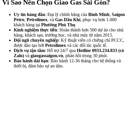
Vì Sao Nên Chọn Giao Gas Sài Gòn?
Uy tín hàng đầu
: Đại lý chính hãng của
Bình Minh
,
Saigon
Petro
,
Petrolimex
, và
Gas Dầu Khí
, phục vụ hơn 1.000
khách hàng tại
Phường Phú Thọ
.
Kinh nghiệm thực tiễn
: Hoàn thành hơn 500 dự án cho nhà
hàng, khách sạn, trường học, và nhà máy từ năm 2015.
Đội ngũ chuyên nghiệp
: Kỹ thuật viên có chứng chỉ PCCC,
được đào tạo bởi
Petrolimex
và các đối tác quốc tế.
Dịch vụ tận tâm
: Hỗ trợ 24/7 qua
Hotline 0933.234.833 (có
Zalo)
và
giaogassaigon.vn
, phản hồi trong 30 phút.
Bảo hành dài hạn
: Bảo hành 12-36 tháng cho hệ thống và
thiết bị, đảm bảo sự an tâm.