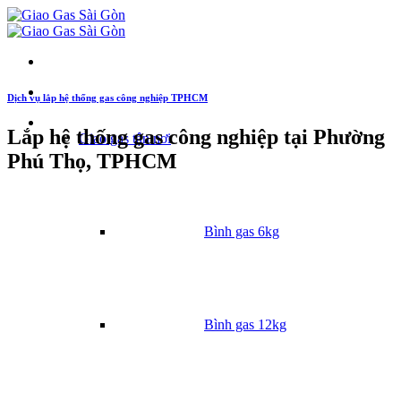
Dịch vụ lắp hệ thống gas công nghiệp TPHCM
Danh mục
Lắp hệ thống gas công nghiệp tại Phường
Giao gas tận nơi
Phú Thọ, TPHCM
Bình gas 6kg
Bình gas 12kg