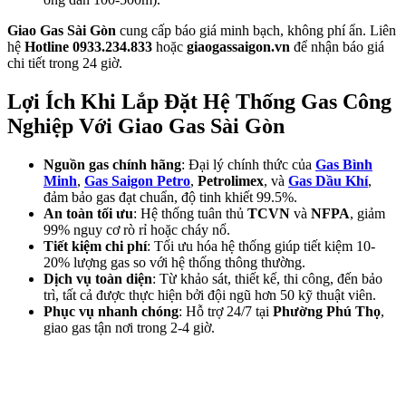
Giao Gas Sài Gòn
cung cấp báo giá minh bạch, không phí ẩn. Liên
hệ
Hotline 0933.234.833
hoặc
giaogassaigon.vn
để nhận báo giá
chi tiết trong 24 giờ.
Lợi Ích Khi Lắp Đặt Hệ Thống Gas Công
Nghiệp Với Giao Gas Sài Gòn
Nguồn gas chính hãng
: Đại lý chính thức của
Gas Bình
Minh
,
Gas Saigon Petro
,
Petrolimex
, và
Gas Dầu Khí
,
đảm bảo gas đạt chuẩn, độ tinh khiết 99.5%.
An toàn tối ưu
: Hệ thống tuân thủ
TCVN
và
NFPA
, giảm
99% nguy cơ rò rỉ hoặc cháy nổ.
Tiết kiệm chi phí
: Tối ưu hóa hệ thống giúp tiết kiệm 10-
20% lượng gas so với hệ thống thông thường.
Dịch vụ toàn diện
: Từ khảo sát, thiết kế, thi công, đến bảo
trì, tất cả được thực hiện bởi đội ngũ hơn 50 kỹ thuật viên.
Phục vụ nhanh chóng
: Hỗ trợ 24/7 tại
Phường Phú Thọ
,
giao gas tận nơi trong 2-4 giờ.