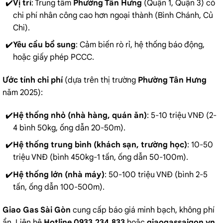
Vị trí
: Trung tâm
Phường Tân Hưng
(Quận 1, Quận 3) có
chi phí nhân công cao hơn ngoại thành (Bình Chánh, Củ
Chi).
Yêu cầu bổ sung
: Cảm biến rò rỉ, hệ thống báo động,
hoặc giấy phép PCCC.
Ước tính chi phí
(dựa trên thị trường
Phường Tân Hưng
năm 2025):
Hệ thống nhỏ (nhà hàng, quán ăn)
: 5-10 triệu VNĐ (2-
4 bình 50kg, ống dẫn 20-50m).
Hệ thống trung bình (khách sạn, trường học)
: 10-50
triệu VNĐ (bình 450kg-1 tấn, ống dẫn 50-100m).
Hệ thống lớn (nhà máy)
: 50-100 triệu VNĐ (bình 2-5
tấn, ống dẫn 100-500m).
Giao Gas Sài Gòn
cung cấp báo giá minh bạch, không phí
ẩn. Liên hệ
Hotline 0933.234.833
hoặc
giaogassaigon.vn