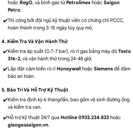
hoặc
RegO
, và bình gas từ
Petrolimex
hoặc
Saigon
Petro
.
Thi công bởi đội ngũ kỹ thuật viên có chứng chỉ PCCC,
hoàn thành trong 3-15 ngày tùy quy mô.
4. Kiểm Tra Và Vận Hành Thử
Kiểm tra áp suất (0.7-7 bar), rò rỉ gas bằng máy dò
Testo
316-2
, và vận hành thử trong 24-48 giờ.
Lắp đặt cảm biến rò rỉ
Honeywell
hoặc
Siemens
để đảm
bảo an toàn.
5. Bảo Trì Và Hỗ Trợ Kỹ Thuật
Kiểm tra định kỳ 6 tháng/lần, bao gồm vệ sinh đường ống
và kiểm tra van.
Hỗ trợ kỹ thuật 24/7 qua
Hotline 0933.234.833
hoặc
giaogassaigon.vn
.