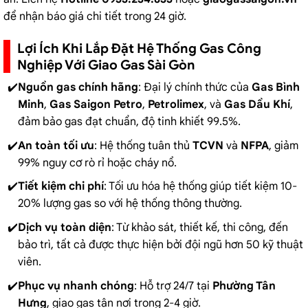
để nhận báo giá chi tiết trong 24 giờ.
Lợi Ích Khi Lắp Đặt Hệ Thống Gas Công
Nghiệp Với Giao Gas Sài Gòn
Nguồn gas chính hãng
: Đại lý chính thức của
Gas Bình
Minh
,
Gas Saigon Petro
,
Petrolimex
, và
Gas Dầu Khí
,
đảm bảo gas đạt chuẩn, độ tinh khiết 99.5%.
An toàn tối ưu
: Hệ thống tuân thủ
TCVN
và
NFPA
, giảm
99% nguy cơ rò rỉ hoặc cháy nổ.
Tiết kiệm chi phí
: Tối ưu hóa hệ thống giúp tiết kiệm 10-
20% lượng gas so với hệ thống thông thường.
Dịch vụ toàn diện
: Từ khảo sát, thiết kế, thi công, đến
bảo trì, tất cả được thực hiện bởi đội ngũ hơn 50 kỹ thuật
viên.
Phục vụ nhanh chóng
: Hỗ trợ 24/7 tại
Phường Tân
Hưng
, giao gas tận nơi trong 2-4 giờ.