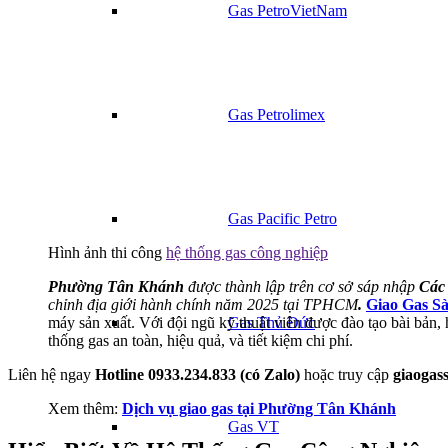
Gas PetroVietNam
Gas Petrolimex
Gas Pacific Petro
Hình ảnh thi công
hệ thống gas công nghiệp
Phường Tân Khánh
được thành lập trên cơ sở sáp nhập
Các
chỉnh địa giới hành chính năm 2025 tại TPHCM
.
Giao Gas S
máy sản xuất. Với đội ngũ kỹ thuật viên được đào tạo bài bản,
Gas Thủ Đức
thống gas an toàn, hiệu quả, và tiết kiệm chi phí.
Liên hệ ngay
Hotline 0933.234.833 (có Zalo)
hoặc truy cập
giaogas
Xem thêm:
Dịch vụ giao gas tại Phường Tân Khánh
Gas VT