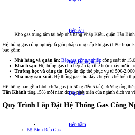
Bếp Âu
Kho gas trung tâm tại bếp nhà hàng Pháp Kiều, quận Tân Bì
Hệ thống gas công nghiệp là giải pháp cung cấp khí gas (LPG hoặc kh
bao gồm:
Nhà hàng và quán ăn
:
Bếp gas công nghiệp
công suất từ 15.0
Bếp Hàn Quốc
Khách sạn
: Hệ thống gas cho bếp ăn tập thể hoặc máy nước nó
Trường học và căng tin
: Bếp ăn tập thể phục vụ từ 500-2.000
Nhà máy sản xuất
: Hệ thống gas cho dây chuyền chế biến thự
Hệ thống bao gồm bình chứa gas (từ 50kg đến 5 tấn), đường ống thép k
Tân Khánh
tăng 15% mỗi năm do sự phát triển của ngành dịch vụ v
Bếp khè
Quy Trình Lắp Đặt Hệ Thống Gas Công N
Bếp hầm
Bộ Bình Bếp Gas