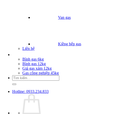
Van gas
Kiềng bếp gas
Liên hệ
Giá Gas
Bình gas 6kg
Bình gas 12kg
Giá gas xám 12kg
Gas công nghiệp 45kg
Tìm
kiếm:
Hotline: 0933.234.833