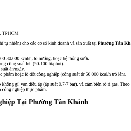
nh, TPHCM
í tự nhiên) cho các cơ sở kinh doanh và sản xuất tại
Phường Tân Kh
00-30.000 kcal/h, lò nướng, hoặc hệ thống sưởi.
ng công suất lớn (50-100 lít/phút).
 suất ăn/ngày.
c phẩm hoặc lò đốt công nghiệp (công suất từ 50.000 kcal/h trở lên).
hông gỉ, van điều áp (áp suất 0.7-7 bar), và cảm biến rò rỉ gas. Theo 
à công nghiệp thực phẩm.
ghiệp Tại Phường Tân Khánh