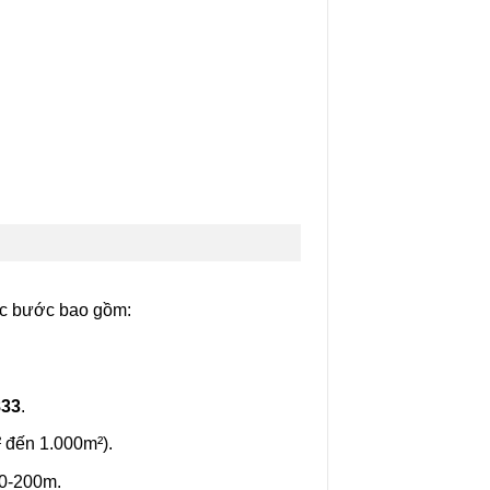
Các bước bao gồm:
833
.
² đến 1.000m²).
50-200m.