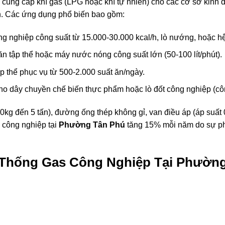
 cung cấp khí gas (LPG hoặc khí tự nhiên) cho các cơ sở kinh 
n. Các ứng dụng phổ biến bao gồm:
ng nghiệp
công suất từ 15.000-30.000 kcal/h, lò nướng, hoặc h
ăn tập thể hoặc máy nước nóng công suất lớn (50-100 lít/phút).
ập thể phục vụ từ 500-2.000 suất ăn/ngày.
ho dây chuyền chế biến thực phẩm hoặc lò đốt công nghiệp (công
g đến 5 tấn), đường ống thép không gỉ, van điều áp (áp suất 0.
s công nghiệp tại
Phường Tân Phú
tăng 15% mỗi năm do sự phá
 Thống Gas Công Nghiệp Tại Phườn