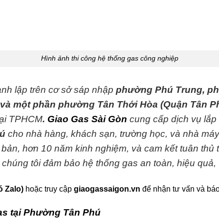
Hình ảnh thi công
hệ thống gas công nghiệp
nh lập trên cơ sở sáp nhập
phường Phú Trung, p
và một phần phường Tân Thới Hòa (Quận Tân P
 tại TPHCM
.
Giao Gas Sài Gòn
cung cấp dịch vụ lắp
ú
cho nhà hàng, khách sạn, trường học, và nhà máy 
i bản, hơn 10 năm kinh nghiệm, và cam kết tuân thủ 
, chúng tôi đảm bảo hệ thống gas an toàn, hiệu quả, v
ó Zalo)
hoặc truy cập
giaogassaigon.vn
để nhận tư vấn và báo
as tại Phường Tân Phú