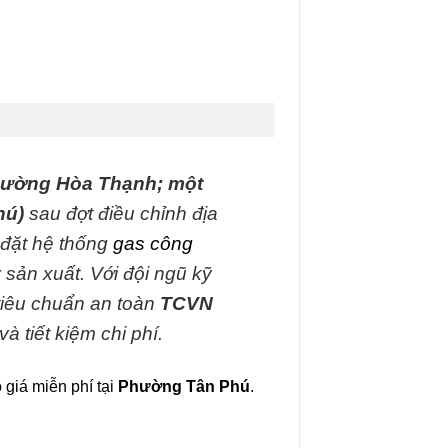
hường Hòa Thạnh; một
hú)
sau đợt điều chỉnh địa
 đặt hệ thống
gas công
sản xuất. Với đội ngũ kỹ
tiêu chuẩn an toàn
TCVN
à tiết kiệm chi phí.
 giá miễn phí tại
Phường Tân Phú
.