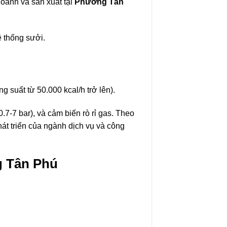
doanh và sản xuất tại
Phường Tân
ệ thống sưởi.
 suất từ 50.000 kcal/h trở lên).
7-7 bar), và cảm biến rò rỉ gas. Theo
t triển của ngành dịch vụ và công
g Tân Phú