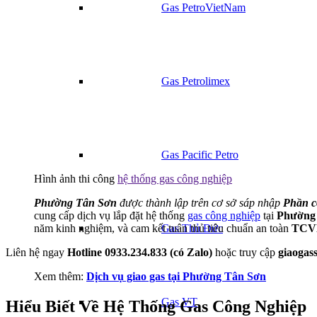
Gas PetroVietNam
Gas Petrolimex
Gas Pacific Petro
Hình ảnh thi công
hệ thống gas công nghiệp
Phường Tân Sơn
được thành lập trên cơ sở sáp nhập
Phần c
cung cấp dịch vụ lắp đặt hệ thống
gas công nghiệp
tại
Phường
năm kinh nghiệm, và cam kết tuân thủ tiêu chuẩn an toàn
TCVN
Gas Thủ Đức
Liên hệ ngay
Hotline 0933.234.833 (có Zalo)
hoặc truy cập
giaogas
Xem thêm:
Dịch vụ giao gas tại Phường Tân Sơn
Gas VT
Hiểu Biết Về Hệ Thống Gas Công Nghiệp