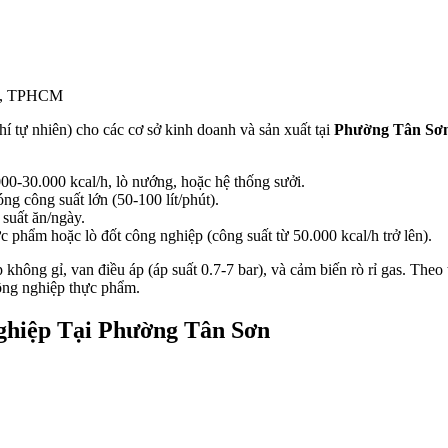
nh, TPHCM
í tự nhiên) cho các cơ sở kinh doanh và sản xuất tại
Phường Tân Sơ
00-30.000 kcal/h, lò nướng, hoặc hệ thống sưởi.
ng công suất lớn (50-100 lít/phút).
 suất ăn/ngày.
c phẩm hoặc lò đốt công nghiệp (công suất từ 50.000 kcal/h trở lên).
hông gỉ, van điều áp (áp suất 0.7-7 bar), và cảm biến rò rỉ gas. Theo 
ông nghiệp thực phẩm.
ghiệp Tại Phường Tân Sơn