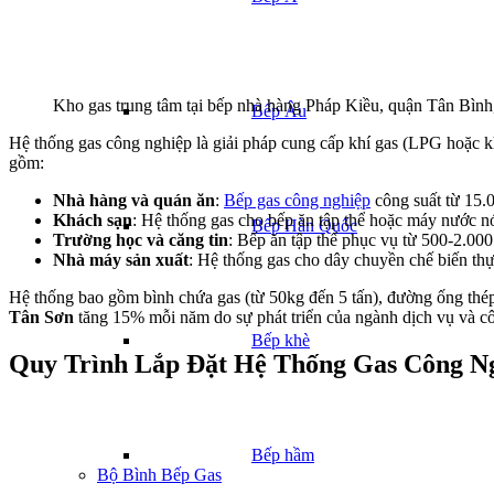
Kho gas trung tâm tại bếp nhà hàng Pháp Kiều, quận Tân Bì
Bếp Âu
Hệ thống gas công nghiệp là giải pháp cung cấp khí gas (LPG hoặc kh
gồm:
Nhà hàng và quán ăn
:
Bếp gas công nghiệp
công suất từ 15.0
Khách sạn
: Hệ thống gas cho bếp ăn tập thể hoặc máy nước nó
Bếp Hàn Quốc
Trường học và căng tin
: Bếp ăn tập thể phục vụ từ 500-2.000
Nhà máy sản xuất
: Hệ thống gas cho dây chuyền chế biến thự
Hệ thống bao gồm bình chứa gas (từ 50kg đến 5 tấn), đường ống thép k
Tân Sơn
tăng 15% mỗi năm do sự phát triển của ngành dịch vụ và c
Bếp khè
Quy Trình Lắp Đặt Hệ Thống Gas Công N
Bếp hầm
Bộ Bình Bếp Gas