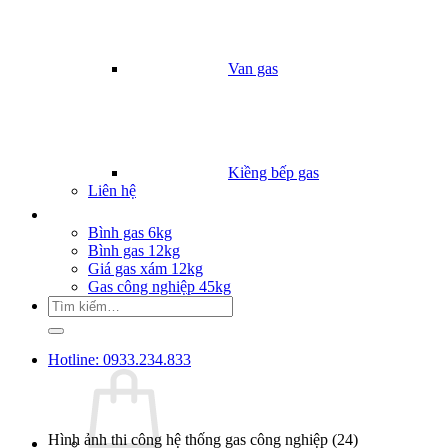
Van gas
Kiềng bếp gas
Liên hệ
Giá Gas
Bình gas 6kg
Bình gas 12kg
Giá gas xám 12kg
Gas công nghiệp 45kg
Tìm
kiếm:
Hotline: 0933.234.833
Hình ảnh thi công hệ thống gas công nghiệp (24)