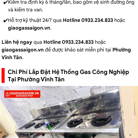
Kiểm tra định kỳ 6 tháng/lần, bao gồm vệ sinh đường ống
và kiểm tra van.
Hỗ trợ kỹ thuật 24/7 qua
Hotline 0933.234.833
hoặc
giaogassaigon.vn
.
Liên hệ ngay
qua
Hotline 0933.234.833
hoặc
giaogassaigon.vn
để được khảo sát miễn phí tại
Phường
Vĩnh Tân
.
Chi Phí Lắp Đặt Hệ Thống Gas Công Nghiệp
Tại Phường Vĩnh Tân