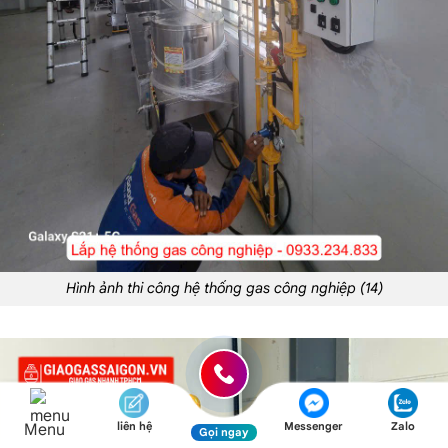
Hình ảnh thi công hệ thống gas công nghiệp (14)
liên hệ
Messenger
Zalo
Menu
Gọi ngay