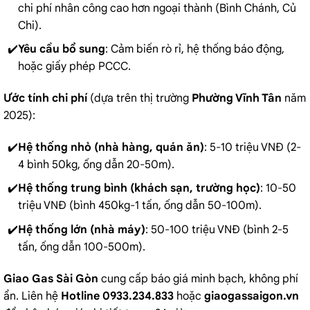
chi phí nhân công cao hơn ngoại thành (Bình Chánh, Củ
Chi).
Yêu cầu bổ sung
: Cảm biến rò rỉ, hệ thống báo động,
hoặc giấy phép PCCC.
Ước tính chi phí
(dựa trên thị trường
Phường Vĩnh Tân
năm
2025):
Hệ thống nhỏ (nhà hàng, quán ăn)
: 5-10 triệu VNĐ (2-
4 bình 50kg, ống dẫn 20-50m).
Hệ thống trung bình (khách sạn, trường học)
: 10-50
triệu VNĐ (bình 450kg-1 tấn, ống dẫn 50-100m).
Hệ thống lớn (nhà máy)
: 50-100 triệu VNĐ (bình 2-5
tấn, ống dẫn 100-500m).
Giao Gas Sài Gòn
cung cấp báo giá minh bạch, không phí
ẩn. Liên hệ
Hotline 0933.234.833
hoặc
giaogassaigon.vn