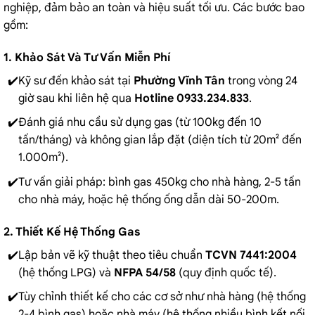
nghiệp, đảm bảo an toàn và hiệu suất tối ưu. Các bước bao
gồm:
1. Khảo Sát Và Tư Vấn Miễn Phí
Kỹ sư đến khảo sát tại
Phường Vĩnh Tân
trong vòng 24
giờ sau khi liên hệ qua
Hotline 0933.234.833
.
Đánh giá nhu cầu sử dụng gas (từ 100kg đến 10
tấn/tháng) và không gian lắp đặt (diện tích từ 20m² đến
1.000m²).
Tư vấn giải pháp: bình gas 450kg cho nhà hàng, 2-5 tấn
cho nhà máy, hoặc hệ thống ống dẫn dài 50-200m.
2. Thiết Kế Hệ Thống Gas
Lập bản vẽ kỹ thuật theo tiêu chuẩn
TCVN 7441:2004
(hệ thống LPG) và
NFPA 54/58
(quy định quốc tế).
Tùy chỉnh thiết kế cho các cơ sở như nhà hàng (hệ thống
2-4 bình gas) hoặc nhà máy (hệ thống nhiều bình kết nối