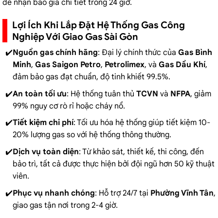
để nhận báo giá chi tiết trong 24 giờ.
Lợi Ích Khi Lắp Đặt Hệ Thống Gas Công
Nghiệp Với Giao Gas Sài Gòn
Nguồn gas chính hãng
: Đại lý chính thức của
Gas Bình
Minh
,
Gas Saigon Petro
,
Petrolimex
, và
Gas Dầu Khí
,
đảm bảo gas đạt chuẩn, độ tinh khiết 99.5%.
An toàn tối ưu
: Hệ thống tuân thủ
TCVN
và
NFPA
, giảm
99% nguy cơ rò rỉ hoặc cháy nổ.
Tiết kiệm chi phí
: Tối ưu hóa hệ thống giúp tiết kiệm 10-
20% lượng gas so với hệ thống thông thường.
Dịch vụ toàn diện
: Từ khảo sát, thiết kế, thi công, đến
bảo trì, tất cả được thực hiện bởi đội ngũ hơn 50 kỹ thuật
viên.
Phục vụ nhanh chóng
: Hỗ trợ 24/7 tại
Phường Vĩnh Tân
,
giao gas tận nơi trong 2-4 giờ.