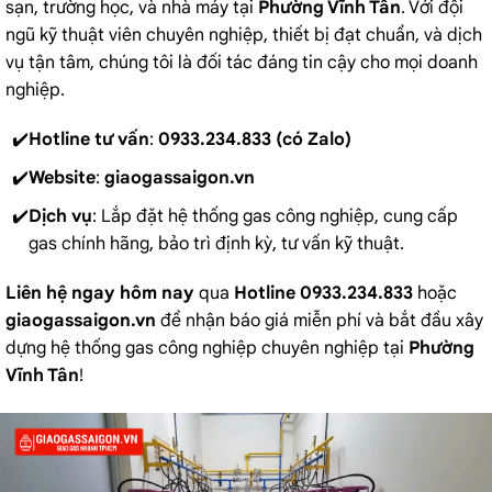
sạn, trường học, và nhà máy tại
Phường Vĩnh Tân
. Với đội
ngũ kỹ thuật viên chuyên nghiệp, thiết bị đạt chuẩn, và dịch
vụ tận tâm, chúng tôi là đối tác đáng tin cậy cho mọi doanh
nghiệp.
Hotline tư vấn
:
0933.234.833 (có Zalo)
Website
:
giaogassaigon.vn
Dịch vụ
: Lắp đặt hệ thống gas công nghiệp, cung cấp
gas chính hãng, bảo trì định kỳ, tư vấn kỹ thuật.
Liên hệ ngay hôm nay
qua
Hotline 0933.234.833
hoặc
giaogassaigon.vn
để nhận báo giá miễn phí và bắt đầu xây
dựng hệ thống gas công nghiệp chuyên nghiệp tại
Phường
Vĩnh Tân
!