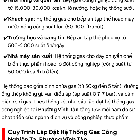
Nhà hàng và quán ăn
:
Bếp gas công nghiệp
công suất
từ 15.000-30.000 kcal/h, lò nướng, hoặc hệ thống sưởi.
Khách sạn
: Hệ thống gas cho bếp ăn tập thể hoặc máy
nước nóng công suất lớn (50-100 lít/phút).
Trường học và căng tin
: Bếp ăn tập thể phục vụ từ
500-2.000 suất ăn/ngày.
Nhà máy sản xuất
: Hệ thống gas cho dây chuyền chế
biến thực phẩm hoặc lò đốt công nghiệp (công suất từ
50.000 kcal/h trở lên).
Hệ thống bao gồm bình chứa gas (từ 50kg đến 5 tấn), đường
ống thép không gỉ, van điều áp (áp suất 0.7-7 bar), và cảm
biến rò rỉ gas. Theo thống kê, nhu cầu lắp đặt hệ thống gas
công nghiệp tại
Phường Vĩnh Tân
tăng 15% mỗi năm do sự
phát triển của ngành dịch vụ và công nghiệp thực phẩm.
Quy Trình Lắp Đặt Hệ Thống Gas Công
Nghiệp Tại Phường Vĩnh Tân