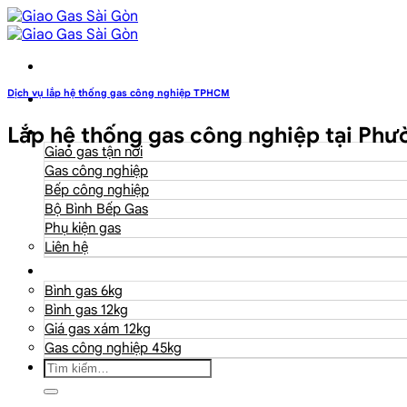
Dịch vụ lắp hệ thống gas công nghiệp TPHCM
Lắp hệ thống gas công nghiệp tại P
Danh mục
Giao gas tận nơi
Gas công nghiệp
Bếp công nghiệp
Bộ Bình Bếp Gas
Phụ kiện gas
Liên hệ
Giá Gas
Bình gas 6kg
Bình gas 12kg
Giá gas xám 12kg
Gas công nghiệp 45kg
Tìm
kiếm: