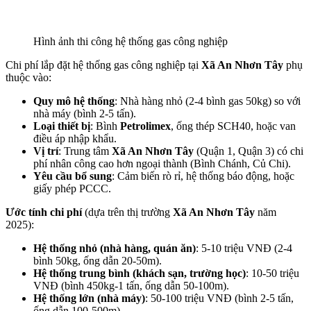
Hình ảnh thi công hệ thống gas công nghiệp
Chi phí lắp đặt hệ thống gas công nghiệp tại
Xã An Nhơn Tây
phụ
thuộc vào:
Quy mô hệ thống
: Nhà hàng nhỏ (2-4 bình gas 50kg) so với
nhà máy (bình 2-5 tấn).
Loại thiết bị
: Bình
Petrolimex
, ống thép SCH40, hoặc van
điều áp nhập khẩu.
Vị trí
: Trung tâm
Xã An Nhơn Tây
(Quận 1, Quận 3) có chi
phí nhân công cao hơn ngoại thành (Bình Chánh, Củ Chi).
Yêu cầu bổ sung
: Cảm biến rò rỉ, hệ thống báo động, hoặc
giấy phép PCCC.
Ước tính chi phí
(dựa trên thị trường
Xã An Nhơn Tây
năm
2025):
Hệ thống nhỏ (nhà hàng, quán ăn)
: 5-10 triệu VNĐ (2-4
bình 50kg, ống dẫn 20-50m).
Hệ thống trung bình (khách sạn, trường học)
: 10-50 triệu
VNĐ (bình 450kg-1 tấn, ống dẫn 50-100m).
Hệ thống lớn (nhà máy)
: 50-100 triệu VNĐ (bình 2-5 tấn,
ống dẫn 100-500m).