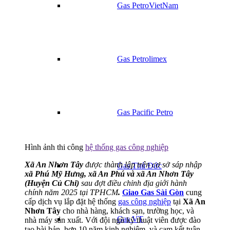
Gas PetroVietNam
Gas Petrolimex
Gas Pacific Petro
Hình ảnh thi công
hệ thống gas công nghiệp
Xã An Nhơn Tây
được thành lập trên cơ sở sáp nhập
Gas Thủ Đức
xã Phú Mỹ Hưng, xã An Phú và xã An Nhơn Tây
(Huyện Củ Chi)
sau đợt điều chỉnh địa giới hành
chính năm 2025 tại TPHCM
.
Giao Gas Sài Gòn
cung
cấp dịch vụ lắp đặt hệ thống
gas công nghiệp
tại
Xã An
Nhơn Tây
cho nhà hàng, khách sạn, trường học, và
Gas VT
nhà máy sản xuất. Với đội ngũ kỹ thuật viên được đào
tạo bài bản, hơn 10 năm kinh nghiệm, và cam kết tuân