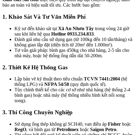
bảo an toàn và hiệu suất tối ưu. Các bước bao gồm:
1. Khảo Sát Và Tư Vấn Miễn Phí
Kỹ sư đến khảo sát tại
Xã An Nhơn Tây
trong vòng 24 giờ
sau khi liên hệ qua
Hotline 0933.234.833
.
Đánh giá nhu cầu sử dụng gas (từ 100kg đến 10 tấn/tháng) và
không gian lắp đặt (diện tích từ 20m² đến 1.000m²).
Tư vấn giải pháp: bình gas 450kg cho nhà hàng, 2-5 tấn cho
nhà máy, hoặc hệ thống ống dẫn dài 50-200m.
2. Thiết Kế Hệ Thống Gas
Lập bản vẽ kỹ thuật theo tiêu chuẩn
TCVN 7441:2004
(hệ
thống LPG) và
NFPA 54/58
(quy định quốc tế).
Tùy chỉnh thiết kế cho các cơ sở như nhà hàng (hệ thống 2-4
bình gas) hoặc nhà máy (hệ thống nhiều bình kết nối song
song).
3. Thi Công Chuyên Nghiệp
Sử dụng ống thép không gỉ SCH40, van điều áp
Fisher
hoặc
RegO
, và bình gas từ
Petrolimex
hoặc
Saigon Petro
.
Thi công bởi đội ngũ kỹ thuật viên có chứng chỉ PCCC, hoàn