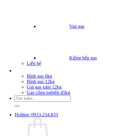
Van gas
Kiềng bếp gas
Liên hệ
Giá Gas
Bình gas 6kg
Bình gas 12kg
Giá gas xám 12kg
Gas công nghiệp 45kg
Tìm
kiếm:
Hotline: 0933.234.833