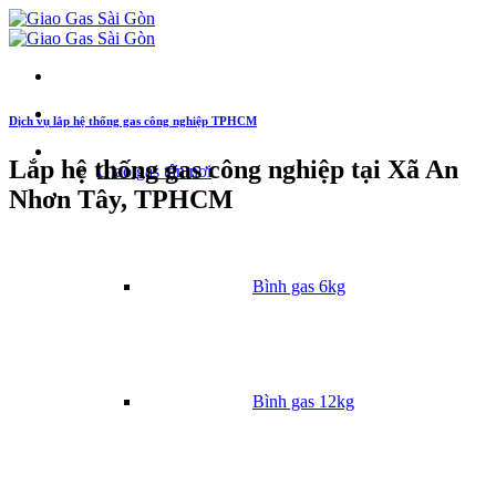
Dịch vụ lắp hệ thống gas công nghiệp TPHCM
Danh mục
Lắp hệ thống gas công nghiệp tại Xã An
Giao gas tận nơi
Nhơn Tây, TPHCM
Bình gas 6kg
Bình gas 12kg