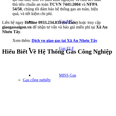
thủ tiêu chuẩn an toàn
TCVN 7441:2004
và
NFPA
54/58
, chúng tôi đảm bảo hệ thống gas an toàn, hiệu
quả, và tiết kiệm chi phí.
Gas MT
Liên hệ ngay
Hotline 0933.234.833 (có Zalo)
hoặc truy cập
giaogassaigon.vn
để nhận tư vấn và báo giá miễn phí tại
Xã An
Nhơn Tây
.
Xem thêm:
Dịch vụ giao gas tại Xã An Nhơn Tây
Gas ELF
Hiểu Biết Về Hệ Thống Gas Công Nghiệp
MISS Gas
Gas công nghiệp