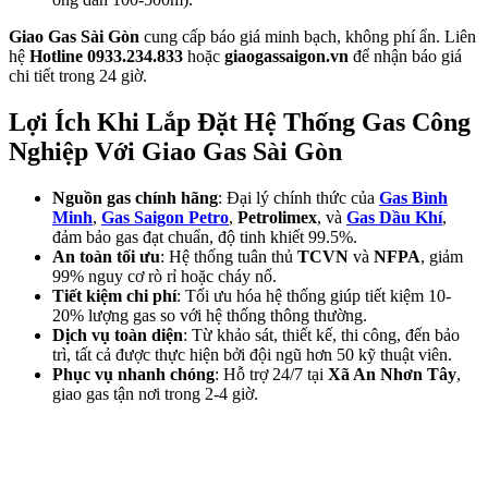
Giao Gas Sài Gòn
cung cấp báo giá minh bạch, không phí ẩn. Liên
hệ
Hotline 0933.234.833
hoặc
giaogassaigon.vn
để nhận báo giá
chi tiết trong 24 giờ.
Lợi Ích Khi Lắp Đặt Hệ Thống Gas Công
Nghiệp Với Giao Gas Sài Gòn
Nguồn gas chính hãng
: Đại lý chính thức của
Gas Bình
Minh
,
Gas Saigon Petro
,
Petrolimex
, và
Gas Dầu Khí
,
đảm bảo gas đạt chuẩn, độ tinh khiết 99.5%.
An toàn tối ưu
: Hệ thống tuân thủ
TCVN
và
NFPA
, giảm
99% nguy cơ rò rỉ hoặc cháy nổ.
Tiết kiệm chi phí
: Tối ưu hóa hệ thống giúp tiết kiệm 10-
20% lượng gas so với hệ thống thông thường.
Dịch vụ toàn diện
: Từ khảo sát, thiết kế, thi công, đến bảo
trì, tất cả được thực hiện bởi đội ngũ hơn 50 kỹ thuật viên.
Phục vụ nhanh chóng
: Hỗ trợ 24/7 tại
Xã An Nhơn Tây
,
giao gas tận nơi trong 2-4 giờ.