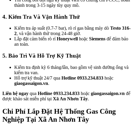
thành trong 3-15 ngày tùy quy mô.
4. Kiểm Tra Và Vận Hành Thử
Kiểm tra áp suất (0.7-7 bar), rò rỉ gas bằng máy dò
Testo 316-
2
, và vận hành thử trong 24-48 giờ.
Lắp đặt cảm biến rò rỉ
Honeywell
hoặc
Siemens
để đảm bảo
an toàn.
5. Bảo Trì Và Hỗ Trợ Kỹ Thuật
Kiểm tra định kỳ 6 tháng/lần, bao gồm vệ sinh đường ống và
kiểm tra van.
Hỗ trợ kỹ thuật 24/7 qua
Hotline 0933.234.833
hoặc
giaogassaigon.vn
.
Liên hệ ngay
qua
Hotline 0933.234.833
hoặc
giaogassaigon.vn
để
được khảo sát miễn phí tại
Xã An Nhơn Tây
.
Chi Phí Lắp Đặt Hệ Thống Gas Công
Nghiệp Tại Xã An Nhơn Tây