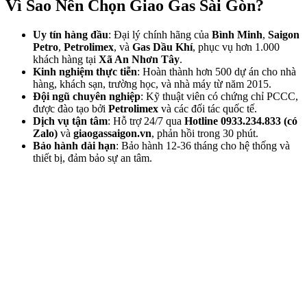
Vì Sao Nên Chọn Giao Gas Sài Gòn?
Uy tín hàng đầu
: Đại lý chính hãng của
Bình Minh
,
Saigon
Petro
,
Petrolimex
, và
Gas Dầu Khí
, phục vụ hơn 1.000
khách hàng tại
Xã An Nhơn Tây
.
Kinh nghiệm thực tiễn
: Hoàn thành hơn 500 dự án cho nhà
hàng, khách sạn, trường học, và nhà máy từ năm 2015.
Đội ngũ chuyên nghiệp
: Kỹ thuật viên có chứng chỉ PCCC,
được đào tạo bởi
Petrolimex
và các đối tác quốc tế.
Dịch vụ tận tâm
: Hỗ trợ 24/7 qua
Hotline 0933.234.833 (có
Zalo)
và
giaogassaigon.vn
, phản hồi trong 30 phút.
Bảo hành dài hạn
: Bảo hành 12-36 tháng cho hệ thống và
thiết bị, đảm bảo sự an tâm.