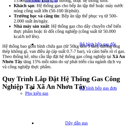
Bộ Bình Bếp Gas
15.000-30.000 kcal/h, lò nướng, hoặc hệ thống sưởi.
Khách sạn
: Hệ thống gas cho bếp ăn tập thể hoặc máy nước
nóng công suất lớn (50-100 lít/phút).
Trường học và căng tin
: Bếp ăn tập thể phục vụ từ 500-
2.000 suất ăn/ngày.
Nhà máy sản xuất
: Hệ thống gas cho dây chuyền chế biến
thực phẩm hoặc lò đốt công nghiệp (công suất từ 50.000
kcal/h trở lên).
Bộ bình bếp gas đôi
Hệ thống bao gồm bình chứa gas (từ 50kg đến 5 tấn), đường ống
thép không gỉ, van điều áp (áp suất 0.7-7 bar), và cảm biến rò rỉ gas.
Theo thống kê, nhu cầu lắp đặt hệ thống gas công nghiệp tại
Xã An
Nhơn Tây
tăng 15% mỗi năm do sự phát triển của ngành dịch vụ
và công nghiệp thực phẩm.
Quy Trình Lắp Đặt Hệ Thống Gas Công
Nghiệp Tại Xã An Nhơn Tây
Bộ bình bếp gas đơn
Phụ kiện gas
Dây dẫn gas