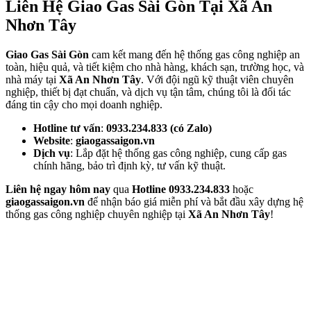
Liên Hệ Giao Gas Sài Gòn Tại Xã An
Nhơn Tây
Giao Gas Sài Gòn
cam kết mang đến hệ thống gas công nghiệp an
toàn, hiệu quả, và tiết kiệm cho nhà hàng, khách sạn, trường học, và
nhà máy tại
Xã An Nhơn Tây
. Với đội ngũ kỹ thuật viên chuyên
nghiệp, thiết bị đạt chuẩn, và dịch vụ tận tâm, chúng tôi là đối tác
đáng tin cậy cho mọi doanh nghiệp.
Hotline tư vấn
:
0933.234.833 (có Zalo)
Website
:
giaogassaigon.vn
Dịch vụ
: Lắp đặt hệ thống gas công nghiệp, cung cấp gas
chính hãng, bảo trì định kỳ, tư vấn kỹ thuật.
Liên hệ ngay hôm nay
qua
Hotline 0933.234.833
hoặc
giaogassaigon.vn
để nhận báo giá miễn phí và bắt đầu xây dựng hệ
thống gas công nghiệp chuyên nghiệp tại
Xã An Nhơn Tây
!