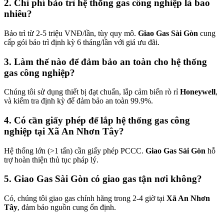
2. Chi phí bảo trì hệ thống gas công nghiệp là bao
nhiêu?
Bảo trì từ 2-5 triệu VNĐ/lần, tùy quy mô.
Giao Gas Sài Gòn
cung
cấp gói bảo trì định kỳ 6 tháng/lần với giá ưu đãi.
3. Làm thế nào để đảm bảo an toàn cho hệ thống
gas công nghiệp?
Chúng tôi sử dụng thiết bị đạt chuẩn, lắp cảm biến rò rỉ
Honeywell
,
và kiểm tra định kỳ để đảm bảo an toàn 99.9%.
4. Có cần giấy phép để lắp hệ thống gas công
nghiệp tại Xã An Nhơn Tây?
Hệ thống lớn (>1 tấn) cần giấy phép PCCC.
Giao Gas Sài Gòn
hỗ
trợ hoàn thiện thủ tục pháp lý.
5. Giao Gas Sài Gòn có giao gas tận nơi không?
Có, chúng tôi giao gas chính hãng trong 2-4 giờ tại
Xã An Nhơn
Tây
, đảm bảo nguồn cung ổn định.