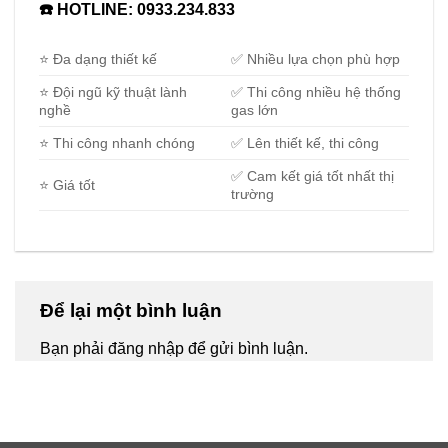
☎️ HOTLINE:
0933.234.833
⭐ Đa dạng thiết kế
✅ Nhiều lựa chọn phù hợp
⭐ Đội ngũ kỹ thuật lành
✅ Thi công nhiều hệ thống
nghề
gas lớn
⭐ Thi công nhanh chóng
✅ Lên thiết kế, thi công
✅ Cam kết giá tốt nhất thị
⭐ Giá tốt
trường
Để lại một bình luận
Bạn phải
đăng nhập
để gửi bình luận.