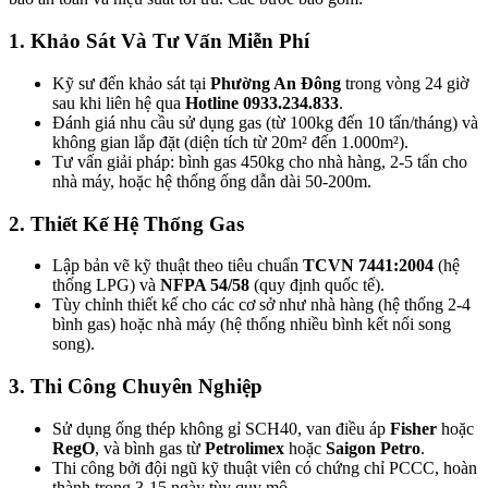
1. Khảo Sát Và Tư Vấn Miễn Phí
Kỹ sư đến khảo sát tại
Phường An Đông
trong vòng 24 giờ
sau khi liên hệ qua
Hotline 0933.234.833
.
Đánh giá nhu cầu sử dụng gas (từ 100kg đến 10 tấn/tháng) và
không gian lắp đặt (diện tích từ 20m² đến 1.000m²).
Tư vấn giải pháp: bình gas 450kg cho nhà hàng, 2-5 tấn cho
nhà máy, hoặc hệ thống ống dẫn dài 50-200m.
2. Thiết Kế Hệ Thống Gas
Lập bản vẽ kỹ thuật theo tiêu chuẩn
TCVN 7441:2004
(hệ
thống LPG) và
NFPA 54/58
(quy định quốc tế).
Tùy chỉnh thiết kế cho các cơ sở như nhà hàng (hệ thống 2-4
bình gas) hoặc nhà máy (hệ thống nhiều bình kết nối song
song).
3. Thi Công Chuyên Nghiệp
Sử dụng ống thép không gỉ SCH40, van điều áp
Fisher
hoặc
RegO
, và bình gas từ
Petrolimex
hoặc
Saigon Petro
.
Thi công bởi đội ngũ kỹ thuật viên có chứng chỉ PCCC, hoàn
thành trong 3-15 ngày tùy quy mô.