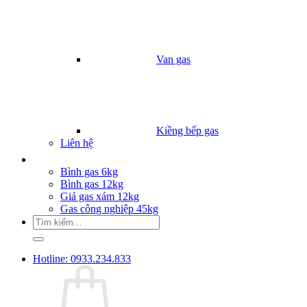
Van gas
Kiềng bếp gas
Liên hệ
Giá Gas
Bình gas 6kg
Bình gas 12kg
Giá gas xám 12kg
Gas công nghiệp 45kg
Tìm
kiếm:
Hotline: 0933.234.833