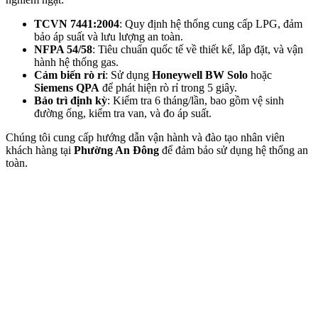
TCVN 7441:2004
: Quy định hệ thống cung cấp LPG, đảm
bảo áp suất và lưu lượng an toàn.
NFPA 54/58
: Tiêu chuẩn quốc tế về thiết kế, lắp đặt, và vận
hành hệ thống gas.
Cảm biến rò rỉ
: Sử dụng
Honeywell BW Solo
hoặc
Siemens QPA
để phát hiện rò rỉ trong 5 giây.
Bảo trì định kỳ
: Kiểm tra 6 tháng/lần, bao gồm vệ sinh
đường ống, kiểm tra van, và đo áp suất.
Chúng tôi cung cấp hướng dẫn vận hành và đào tạo nhân viên
khách hàng tại
Phường An Đông
để đảm bảo sử dụng hệ thống an
toàn.