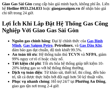
Giao Gas Sài Gòn
cung cấp báo giá minh bạch, không phí ẩn. Liên
hệ
Hotline 0933.234.833
hoặc
giaogassaigon.vn
để nhận báo giá
chi tiết trong 24 giờ.
Lợi Ích Khi Lắp Đặt Hệ Thống Gas Công
Nghiệp Với Giao Gas Sài Gòn
Nguồn gas chính hãng
: Đại lý chính thức của
Gas Bình
Minh
,
Gas Saigon Petro
,
Petrolimex
, và
Gas Dầu Khí
,
đảm bảo gas đạt chuẩn, độ tinh khiết 99.5%.
An toàn tối ưu
: Hệ thống tuân thủ
TCVN
và
NFPA
, giảm
99% nguy cơ rò rỉ hoặc cháy nổ.
Tiết kiệm chi phí
: Tối ưu hóa hệ thống giúp tiết kiệm 10-
20% lượng gas so với hệ thống thông thường.
Dịch vụ toàn diện
: Từ khảo sát, thiết kế, thi công, đến bảo
trì, tất cả được thực hiện bởi đội ngũ hơn 50 kỹ thuật viên.
Phục vụ nhanh chóng
: Hỗ trợ 24/7 tại
Phường An Đông
,
giao gas tận nơi trong 2-4 giờ.