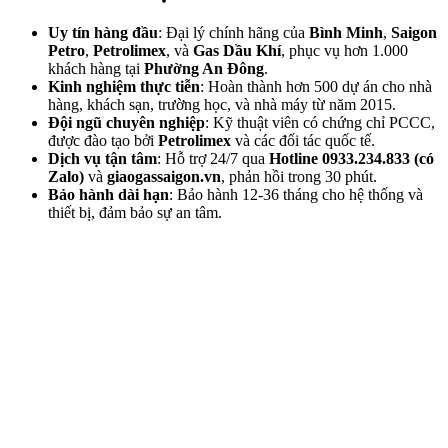
Uy tín hàng đầu
: Đại lý chính hãng của
Bình Minh
,
Saigon
Petro
,
Petrolimex
, và
Gas Dầu Khí
, phục vụ hơn 1.000
khách hàng tại
Phường An Đông
.
Kinh nghiệm thực tiễn
: Hoàn thành hơn 500 dự án cho nhà
hàng, khách sạn, trường học, và nhà máy từ năm 2015.
Đội ngũ chuyên nghiệp
: Kỹ thuật viên có chứng chỉ PCCC,
được đào tạo bởi
Petrolimex
và các đối tác quốc tế.
Dịch vụ tận tâm
: Hỗ trợ 24/7 qua
Hotline 0933.234.833 (có
Zalo)
và
giaogassaigon.vn
, phản hồi trong 30 phút.
Bảo hành dài hạn
: Bảo hành 12-36 tháng cho hệ thống và
thiết bị, đảm bảo sự an tâm.