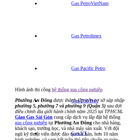
Gas PetroVietNam
Gas Petrolimex
Gas Pacific Petro
Hình ảnh thi công
hệ thống gas công nghiệp
Phường An Đông
được thành lập trên cơ sở sáp nhập
Gas Thủ Đức
phường 5, phường 7 và phường 9 (Quận 5)
sau đợt
điều chỉnh địa giới hành chính năm 2025 tại TPHCM
.
Giao Gas Sài Gòn
cung cấp dịch vụ lắp đặt hệ thống
gas công nghiệp
tại
Phường An Đông
cho nhà hàng,
khách sạn, trường học, và nhà máy sản xuất. Với đội
Gas VT
ngũ kỹ thuật viên được đào tạo bài bản, hơn 10 năm
kinh nghiệm, và cam kết tuân thủ tiêu chuẩn an toàn