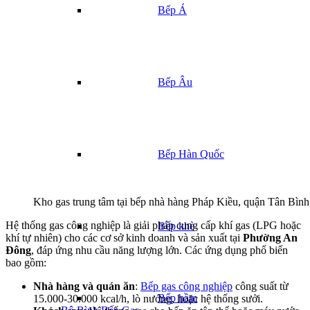
Bếp Á
Bếp Âu
Bếp Hàn Quốc
Kho gas trung tâm tại bếp nhà hàng Pháp Kiều, quận Tân Bì
Hệ thống gas công nghiệp là giải pháp cung cấp khí gas (LPG hoặc
Bếp khè
khí tự nhiên) cho các cơ sở kinh doanh và sản xuất tại
Phường An
Đông
, đáp ứng nhu cầu năng lượng lớn. Các ứng dụng phổ biến
bao gồm:
Nhà hàng và quán ăn
:
Bếp gas công nghiệp
công suất từ
Bếp hầm
15.000-30.000 kcal/h, lò nướng, hoặc hệ thống sưởi.