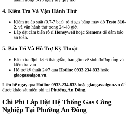
4. Kiểm Tra Và Vận Hành Thử
Kiểm tra áp suất (0.7-7 bar), rò rỉ gas bằng máy dò
Testo 316-
2
, và vận hành thử trong 24-48 giờ.
Lắp đặt cảm biến rò rỉ
Honeywell
hoặc
Siemens
để đảm bảo
an toàn.
5. Bảo Trì Và Hỗ Trợ Kỹ Thuật
Kiểm tra định kỳ 6 tháng/lần, bao gồm vệ sinh đường ống và
kiểm tra van.
Hỗ trợ kỹ thuật 24/7 qua
Hotline 0933.234.833
hoặc
giaogassaigon.vn
.
Liên hệ ngay
qua
Hotline 0933.234.833
hoặc
giaogassaigon.vn
để
được khảo sát miễn phí tại
Phường An Đông
.
Chi Phí Lắp Đặt Hệ Thống Gas Công
Nghiệp Tại Phường An Đông