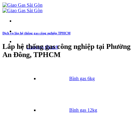
Dịch vụ lắp hệ thống gas công nghiệp TPHCM
Danh mục
Lắp hệ thống gas công nghiệp tại Phường
Giao gas tận nơi
An Đông, TPHCM
Bình gas 6kg
Bình gas 12kg