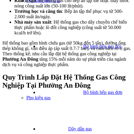
Bộ Bình Bếp Gas
Khách sạn
: Hệ thống gas cho bếp ăn tập thể hoặc máy nước
nóng công suất lớn (50-100 lít/phút).
Trường học và căng tin
: Bếp ăn tập thể phục vụ từ 500-
2.000 suất ăn/ngày.
Nhà máy sản xuất
: Hệ thống gas cho dây chuyền chế biến
thực phẩm hoặc lò đốt công nghiệp (công suất từ 50.000
kcal/h trở lên).
Hệ thống bao gồm bình chứa gas (từ 50kg đến 5 tấn), đường ống
Bộ bình bếp gas đôi
thép không gỉ, van điều áp (áp suất 0.7-7 bar), và cảm biến rò rỉ gas.
Theo thống kê, nhu cầu lắp đặt hệ thống gas công nghiệp tại
Phường An Đông
tăng 15% mỗi năm do sự phát triển của ngành
dịch vụ và công nghiệp thực phẩm.
Quy Trình Lắp Đặt Hệ Thống Gas Công
Nghiệp Tại Phường An Đông
Bộ bình bếp gas đơn
Phụ kiện gas
Dây dẫn gas