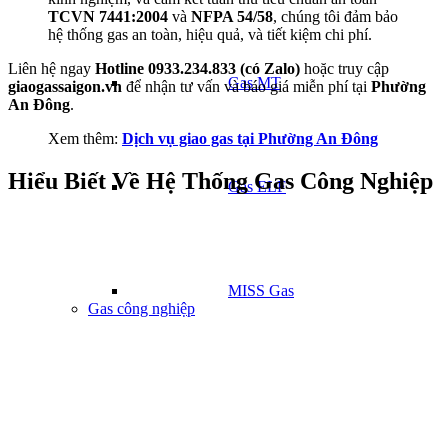
TCVN 7441:2004
và
NFPA 54/58
, chúng tôi đảm bảo
hệ thống gas an toàn, hiệu quả, và tiết kiệm chi phí.
Liên hệ ngay
Hotline 0933.234.833 (có Zalo)
hoặc truy cập
Gas MT
giaogassaigon.vn
để nhận tư vấn và báo giá miễn phí tại
Phường
An Đông
.
Xem thêm:
Dịch vụ giao gas tại Phường An Đông
Hiểu Biết Về Hệ Thống Gas Công Nghiệp
Gas ELF
MISS Gas
Gas công nghiệp