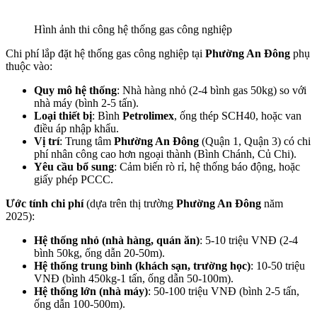
Hình ảnh thi công hệ thống gas công nghiệp
Chi phí lắp đặt hệ thống gas công nghiệp tại
Phường An Đông
phụ
thuộc vào:
Quy mô hệ thống
: Nhà hàng nhỏ (2-4 bình gas 50kg) so với
nhà máy (bình 2-5 tấn).
Loại thiết bị
: Bình
Petrolimex
, ống thép SCH40, hoặc van
điều áp nhập khẩu.
Vị trí
: Trung tâm
Phường An Đông
(Quận 1, Quận 3) có chi
phí nhân công cao hơn ngoại thành (Bình Chánh, Củ Chi).
Yêu cầu bổ sung
: Cảm biến rò rỉ, hệ thống báo động, hoặc
giấy phép PCCC.
Ước tính chi phí
(dựa trên thị trường
Phường An Đông
năm
2025):
Hệ thống nhỏ (nhà hàng, quán ăn)
: 5-10 triệu VNĐ (2-4
bình 50kg, ống dẫn 20-50m).
Hệ thống trung bình (khách sạn, trường học)
: 10-50 triệu
VNĐ (bình 450kg-1 tấn, ống dẫn 50-100m).
Hệ thống lớn (nhà máy)
: 50-100 triệu VNĐ (bình 2-5 tấn,
ống dẫn 100-500m).