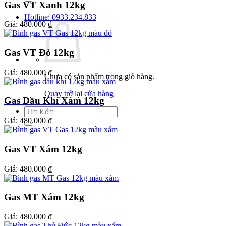
Gas VT Xanh 12kg
Hotline: 0933.234.833
Giá:
480.000 ₫
Gas VT Đỏ 12kg
Giá:
480.000 ₫
Chưa có sản phẩm trong giỏ hàng.
Quay trở lại cửa hàng
Gas Dầu Khí Xám 12kg
Tìm
kiếm:
Giá:
480.000 ₫
Gas VT Xám 12kg
Giá:
480.000 ₫
Gas MT Xám 12kg
Giá:
480.000 ₫