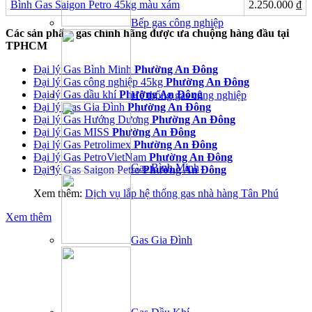
Bình Gas Saigon Petro 45kg màu xám
2.250.000
₫
Bếp gas công nghiệp
Các sản phẩm gas chính hãng được ưa chuộng hàng đầu tại
TPHCM
Đại lý Gas Bình Minh
Phường An Đông
Đại lý Gas công nghiệp 45kg
Phường An Đông
Đại lý Gas dầu khí
Phường An Đông
Hệ thống gas công nghiệp
Đại lý Gas Gia Đình
Phường An Đông
Đại lý Gas Hướng Dương
Phường An Đông
Đại lý Gas MISS
Phường An Đông
Đại lý Gas Petrolimex
Phường An Đông
Đại lý Gas PetroVietNam
Phường An Đông
Gas Bình Minh
Đại lý Gas Saigon Petro
Phường An Đông
Xem thêm:
Dịch vụ lắp hệ thống gas nhà hàng Tân Phú
Xem thêm
Gas Gia Đình