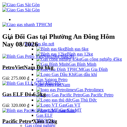
Giá Đổi Gas tại Phường An Đông Hôm
Danh mục
Nay 08/2026
Giao gas tận nơi
Bình gas 6kg
Bình gas 12kg
Gas công nghiệp 45kg
Gas Bình Minh
PetroVietNam Đỏ 6kg
Gas Gia Đình
Gas dầu khí
Giá:
275.000 ₫
Gas Saigon Petro
Gas PetroVietNam
Gas Petrolimex
Gas ELF Đỏ 6.5kg
Gas Pacific Petro
Gas Thủ Đức
Gas VT
Giá:
320.000 ₫
Gas MT
Gas ELF
MISS Gas
Pacific Petro Xám 12kg
Gas công nghiệp