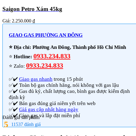
Saigon Petro Xám 45kg
Giá:
2.250.000 ₫
GIAO GAS PHƯỜNG AN ĐÔNG
⭐️ Địa chỉ: Phường An Đông, Thành phố Hồ Chí Minh
0933.234.833
⭐️
Hotline:
0933.234.833
⭐️ Zalo:
✅✔️
Giao gas nhanh
trong 15 phút
✅✔️ Toàn bộ gas chính hãng, nói không với gas lậu
✅✔️ Gas đủ ký, chất lượng cao, bình gas được kiểm định
định kỳ
✅✔️ Bán gas đúng giá niêm yết trên web
✅✔️
Giá gas cập nhật hàng ngày
✅✔️ Giao gas và lắp đặt miễn phí
Đánh giá sản phẩm
5
11537 đánh giá