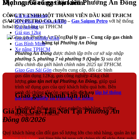
Dịch vụ Giao gas tận nơi
Phường An Đông
Mọi người cũng tìm kiếm:
CÔNG TY TNHH MỘT THÀNH VIÊN DẦU KHÍ TP.HCM
Giá gas hôm nay
(SAIGON PETRO CO., LTD) –
Gas Saigon Petro
với hệ thống
Hệ thống gas công nghiệp
hơn 100 cửa hàng tại TPHCM
Giá gas 6kg
Giá gas 12kg
Đại lý gas – Cung cấp gas chính
Gas công nghiệp 45kg
hãng tại
Phường An Đông
Gas Bình Minh
Xe nâng TPHCM
Phường An Đông
được thành lập trên cơ sở sáp nhập
phường 5, phường 7 và phường 9 (Quận 5)
sau đợt
điều chỉnh địa giới hành chính năm 2025 tại TPHCM.
Giao Gas Sài Gòn
c
huyên cung cấp, đổi các bình
gas
dân dụng 12Kg,
gas
công nghiệp 45kg chất
lượng
giao tận nơi tại Phường An Đông,
giúp quá
trình sử dụng
gas
của quý khách hiệu quả hơn. Bên
cạnh đó chúng tôi còn cung cấp
dịch vụ
lắp hệ thống
Giao gas Nhanh tận nơi
gas công nghiệp tại Phường An Đông
Lắp đặt hệ thống gas công nghiệp nhà hàng, trường
Giá Đổi Gas Tận Nơi Tại
Phường An
học, quán ăn TPHCM
Đông 08/2026
Quý khách hàng cần đổi gas số lượng lớn cho nhà hàng, quán ăn tại
Phường An Đông
vui lòng liên hệ ngay với chúng tôi để nhận được mức