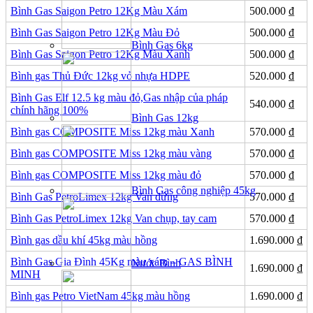
Bình Gas Saigon Petro 12Kg Màu Xám
500.000
₫
Bình Gas Saigon Petro 12Kg Màu Đỏ
500.000
₫
Bình Gas 6kg
Bình Gas Saigon Petro 12Kg Màu Xanh
500.000
₫
Bình gas Thủ Đức 12kg vỏ nhựa HDPE
520.000
₫
Bình Gas Elf 12.5 kg màu đỏ,Gas nhập của pháp
540.000
₫
chính hãng 100%
Bình Gas 12kg
Bình gas COMPOSITE Miss 12kg màu Xanh
570.000
₫
Bình gas COMPOSITE Miss 12kg màu vàng
570.000
₫
Bình gas COMPOSITE Miss 12kg màu đỏ
570.000
₫
Bình Gas công nghiệp 45kg
Bình Gas PetroLimex 12kg Van đứng
570.000
₫
Bình Gas PetroLimex 12kg Van chụp, tay cam
570.000
₫
Bình gas dầu khí 45kg màu hồng
1.690.000
₫
Bình Gas Gia Đình 45Kg màu xám – GAS BÌNH
Nước Bình
1.690.000
₫
MINH
Bình gas Petro VietNam 45kg màu hồng
1.690.000
₫