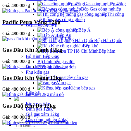
Gas công nghiệp 45kg
Giá:
480.000 ₫
Bếp Gas công nghiệp
Thi công
hệ thống gas công nghiệp
Pacific Petro Vàng 12kg
Bếp công nghiệp
Bếp Á
Giá:
480.000 ₫
Bếp Âu
Bếp Hàn Quốc
Bếp khè
Gas Dầu Khí Xanh 12kg
Bếp hầm
Bộ Bình Bếp Gas
Giá:
480.000 ₫
Bộ bình bếp gas đôi
Bộ bình bếp gas đơn
Phụ kiện gas
Gas Dầu Khí Vàng 12kg
Dây dẫn gas
Van gas
Kiềng bếp gas
Giá:
480.000 ₫
Liên hệ
Giá Gas
Bình gas 6kg
Gas Dầu Khí Đỏ 12kg
Bình gas 12kg
Giá gas xám 12kg
Giá:
480.000 ₫
Gas công nghiệp 45kg
Tìm
kiếm: