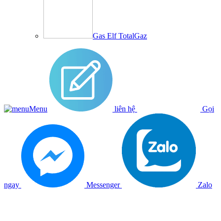
Gas Elf TotalGaz
Menu
liên hệ
Gọi
ngay
Messenger
Zalo