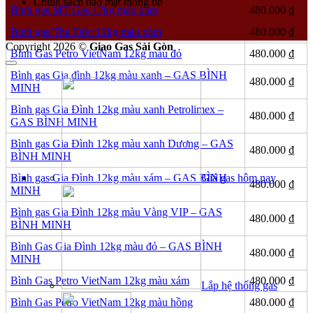
Chính sách bảo mật thông tin
Bình gas MT Gas 12kg màu xám
480.000
₫
Bình gas Thủ Đức 12kg màu xám
480.000
₫
Copyright 2026 ©
Giao Gas Sài Gòn
Bình Gas Petro VietNam 12kg màu đỏ
480.000
₫
Bình gas Gia đình 12kg màu xanh – GAS BÌNH
480.000
₫
MINH
Bình gas Gia Đình 12kg màu xanh Petrolimex –
480.000
₫
GAS BÌNH MINH
Bình gas Gia Đình 12kg màu xanh Dương – GAS
480.000
₫
BÌNH MINH
Giá gas hôm nay
Bình gas Gia Đình 12kg màu xám – GAS BÌNH
480.000
₫
MINH
Bình gas Gia Đình 12kg màu Vàng VIP – GAS
480.000
₫
BÌNH MINH
Bình Gas Gia Đình 12kg màu đỏ – GAS BÌNH
480.000
₫
MINH
Bình Gas Petro VietNam 12kg màu xám
480.000
₫
Lắp hệ thống gas
Bình Gas Petro VietNam 12kg màu hồng
480.000
₫