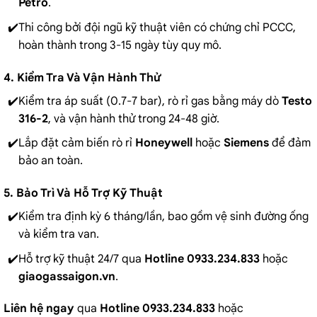
Petro
.
Thi công bởi đội ngũ kỹ thuật viên có chứng chỉ PCCC,
hoàn thành trong 3-15 ngày tùy quy mô.
4. Kiểm Tra Và Vận Hành Thử
Kiểm tra áp suất (0.7-7 bar), rò rỉ gas bằng máy dò
Testo
316-2
, và vận hành thử trong 24-48 giờ.
Lắp đặt cảm biến rò rỉ
Honeywell
hoặc
Siemens
để đảm
bảo an toàn.
5. Bảo Trì Và Hỗ Trợ Kỹ Thuật
Kiểm tra định kỳ 6 tháng/lần, bao gồm vệ sinh đường ống
và kiểm tra van.
Hỗ trợ kỹ thuật 24/7 qua
Hotline 0933.234.833
hoặc
giaogassaigon.vn
.
Liên hệ ngay
qua
Hotline 0933.234.833
hoặc