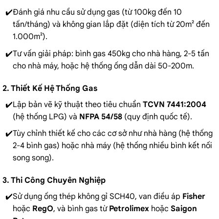
Đánh giá nhu cầu sử dụng gas (từ 100kg đến 10
tấn/tháng) và không gian lắp đặt (diện tích từ 20m² đến
1.000m²).
Tư vấn giải pháp: bình gas 450kg cho nhà hàng, 2-5 tấn
cho nhà máy, hoặc hệ thống ống dẫn dài 50-200m.
2. Thiết Kế Hệ Thống Gas
Lập bản vẽ kỹ thuật theo tiêu chuẩn
TCVN 7441:2004
(hệ thống LPG) và
NFPA 54/58
(quy định quốc tế).
Tùy chỉnh thiết kế cho các cơ sở như nhà hàng (hệ thống
2-4 bình gas) hoặc nhà máy (hệ thống nhiều bình kết nối
song song).
3. Thi Công Chuyên Nghiệp
Sử dụng ống thép không gỉ SCH40, van điều áp
Fisher
hoặc
RegO
, và bình gas từ
Petrolimex
hoặc
Saigon