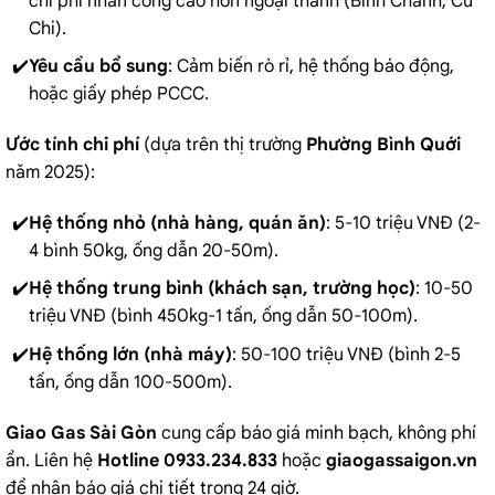
chi phí nhân công cao hơn ngoại thành (Bình Chánh, Củ
Chi).
Yêu cầu bổ sung
: Cảm biến rò rỉ, hệ thống báo động,
hoặc giấy phép PCCC.
Ước tính chi phí
(dựa trên thị trường
Phường Bình Quới
năm 2025):
Hệ thống nhỏ (nhà hàng, quán ăn)
: 5-10 triệu VNĐ (2-
4 bình 50kg, ống dẫn 20-50m).
Hệ thống trung bình (khách sạn, trường học)
: 10-50
triệu VNĐ (bình 450kg-1 tấn, ống dẫn 50-100m).
Hệ thống lớn (nhà máy)
: 50-100 triệu VNĐ (bình 2-5
tấn, ống dẫn 100-500m).
Giao Gas Sài Gòn
cung cấp báo giá minh bạch, không phí
ẩn. Liên hệ
Hotline 0933.234.833
hoặc
giaogassaigon.vn
để nhận báo giá chi tiết trong 24 giờ.