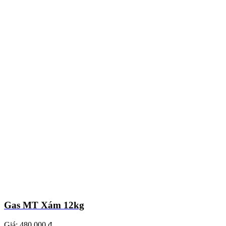
Gas MT Xám 12kg
Giá:
480.000 ₫