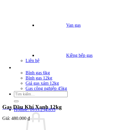
Van gas
Kiềng bếp gas
Liên hệ
Giá Gas
Bình gas 6kg
Bình gas 12kg
Giá gas xám 12kg
Gas công nghiệp 45kg
Tìm
kiếm:
Gas Dầu Khí Xanh 12kg
Hotline: 0933.234.833
Giá:
480.000 ₫