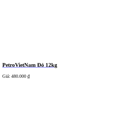
PetroVietNam Đỏ 12kg
Giá:
480.000 ₫