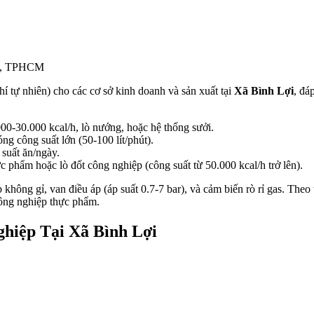
nh, TPHCM
í tự nhiên) cho các cơ sở kinh doanh và sản xuất tại
Xã Bình Lợi
, đá
00-30.000 kcal/h, lò nướng, hoặc hệ thống sưởi.
ng công suất lớn (50-100 lít/phút).
 suất ăn/ngày.
c phẩm hoặc lò đốt công nghiệp (công suất từ 50.000 kcal/h trở lên).
hông gỉ, van điều áp (áp suất 0.7-7 bar), và cảm biến rò rỉ gas. Theo 
ông nghiệp thực phẩm.
hiệp Tại Xã Bình Lợi