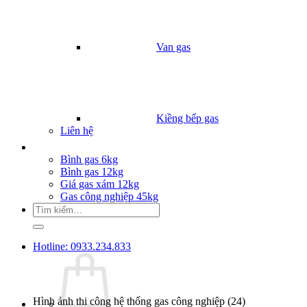
Van gas
Kiềng bếp gas
Liên hệ
Giá Gas
Bình gas 6kg
Bình gas 12kg
Giá gas xám 12kg
Gas công nghiệp 45kg
Tìm
kiếm:
Hotline: 0933.234.833
Hình ảnh thi công hệ thống gas công nghiệp (24)