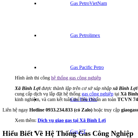
Gas PetroVietNam
Gas Petrolimex
Gas Pacific Petro
Hình ảnh thi công
hệ thống gas công nghiệp
Xã Bình Lợi
được thành lập trên cơ sở sáp nhập
xã Bình Lợ
cung cấp dịch vụ lắp đặt hệ thống
gas công nghiệp
tại
Xã Bình
kinh nghiệm, và cam kết tuân thủ tiêu chuẩn an toàn
TCVN 74
Gas Thủ Đức
Liên hệ ngay
Hotline 0933.234.833 (có Zalo)
hoặc truy cập
giaogas
Xem thêm:
Dịch vụ giao gas tại Xã Bình Lợi
Gas VT
Hiểu Biết Về Hệ Thống Gas Công Nghiệp