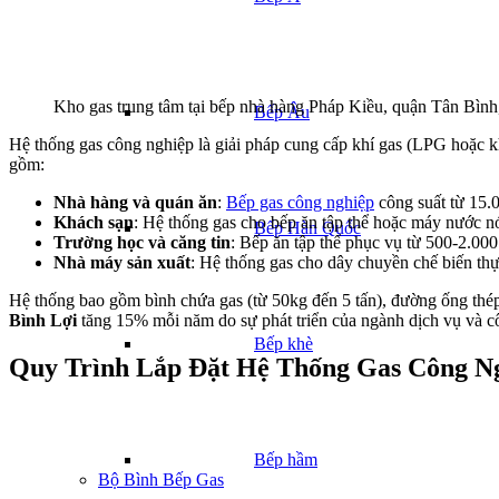
Kho gas trung tâm tại bếp nhà hàng Pháp Kiều, quận Tân Bì
Bếp Âu
Hệ thống gas công nghiệp là giải pháp cung cấp khí gas (LPG hoặc kh
gồm:
Nhà hàng và quán ăn
:
Bếp gas công nghiệp
công suất từ 15.0
Khách sạn
: Hệ thống gas cho bếp ăn tập thể hoặc máy nước nó
Bếp Hàn Quốc
Trường học và căng tin
: Bếp ăn tập thể phục vụ từ 500-2.000
Nhà máy sản xuất
: Hệ thống gas cho dây chuyền chế biến thự
Hệ thống bao gồm bình chứa gas (từ 50kg đến 5 tấn), đường ống thép k
Bình Lợi
tăng 15% mỗi năm do sự phát triển của ngành dịch vụ và c
Bếp khè
Quy Trình Lắp Đặt Hệ Thống Gas Công Ng
Bếp hầm
Bộ Bình Bếp Gas