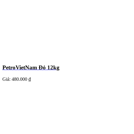
PetroVietNam Đỏ 12kg
Giá:
480.000 ₫