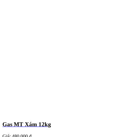
Gas MT Xám 12kg
Giá:
480.000 ₫