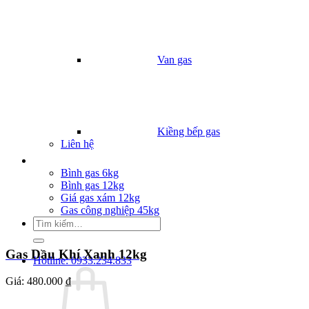
Van gas
Kiềng bếp gas
Liên hệ
Giá Gas
Bình gas 6kg
Bình gas 12kg
Giá gas xám 12kg
Gas công nghiệp 45kg
Tìm
kiếm:
Gas Dầu Khí Xanh 12kg
Hotline: 0933.234.833
Giá:
480.000 ₫