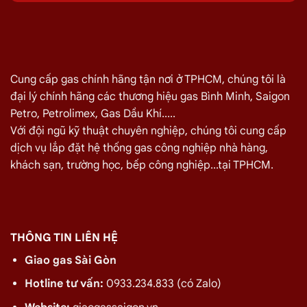
Quý khách hàng cần đổi gas số lượng lớn cho nhà hàng,
quán ăn tại
Đường 14B, Quận Bình Tân
vui lòng liên hệ ngay
với chúng tôi để nhận được mức giá rẻ nhất và chính sách
giao
gas nhanh
Cung cấp gas chính hãng tận nơi ở TPHCM, chúng tôi là
đại lý chính hãng các thương hiệu gas Bình Minh, Saigon
Miễn phí giao hàng và lắp đặt tận nơi
Petro, Petrolimex, Gas Dầu Khí.....
Với đội ngũ kỹ thuật chuyên nghiệp, chúng tôi cung cấp
TÊN SẢN PHẨM
GIÁ
dịch vụ lắp đặt hệ thống gas công nghiệp nhà hàng,
Bình Gas Petro VietNam 6kg màu đỏ
275.000
₫
khách sạn, trường học, bếp công nghiệp...tại TPHCM.
Bình Gas ELF 6,5kg Màu Đỏ
320.000
₫
Bình gas Pacific Petro 12kg màu Xám
480.000
₫
Bình gas Pacific Petro 12kg Màu Vàng
480.000
₫
THÔNG TIN LIÊN HỆ
gas dầu khí mầu xanh lá chuối 12kg
480.000
₫
Giao gas Sài Gòn
Bình gas dầu khí 12kg màu vàng
480.000
₫
Hotline tư vấn:
0933.234.833 (có Zalo)
Bình gas dầu khí 12kg màu đỏ
480.000
₫