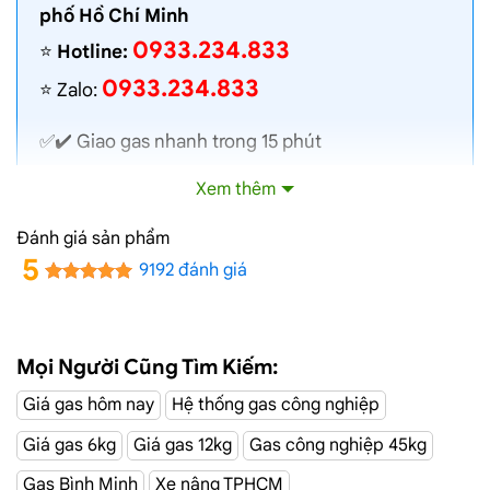
phố Hồ Chí Minh
0933.234.833
⭐️
Hotline:
0933.234.833
⭐️ Zalo:
✅✔️
Giao gas nhanh
trong 15 phút
✅✔️ Toàn bộ gas chính hãng, nói không với gas
Xem thêm
lậu
✅✔️ Gas đủ ký, chất lượng cao, bình gas được
Đánh giá sản phẩm
kiểm định định kỳ
5
9192 đánh giá
✅✔️ Bán gas đúng giá niêm yết trên web
✅✔️
Giá gas cập nhật hàng ngày
✅✔️ Giao gas và lắp đặt miễn phí
Mọi Người Cũng Tìm Kiếm:
Giá gas hôm nay
Hệ thống gas công nghiệp
Đại Lý Gas Đường 14B, Quận Bình Tân
Giá gas 6kg
Giá gas 12kg
Gas công nghiệp 45kg
Giao Gas Sài Gòn
với hệ thống hơn 100 cửa hàng tại
Gas Bình Minh
Xe nâng TPHCM
TPHCM