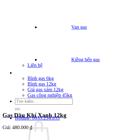
Van gas
Kiềng bếp gas
Liên hệ
Giá Gas
Bình gas 6kg
Bình gas 12kg
Giá gas xám 12kg
Gas công nghiệp 45kg
Tìm
kiếm:
Gas Dầu Khí Xanh 12kg
Hotline: 0933.234.833
Giá:
480.000 ₫