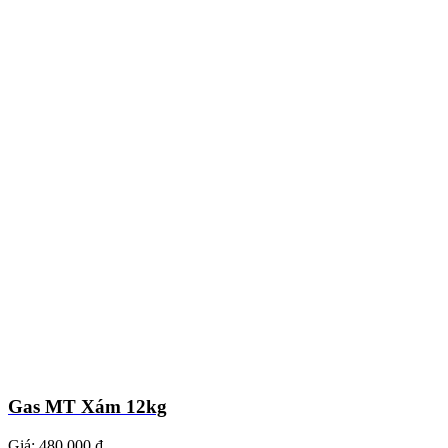
Gas MT Xám 12kg
Giá:
480.000 ₫