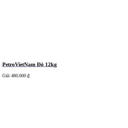
PetroVietNam Đỏ 12kg
Giá:
480.000 ₫