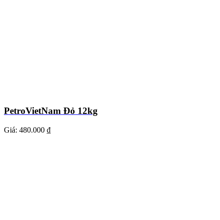
PetroVietNam Đỏ 12kg
Giá:
480.000 ₫