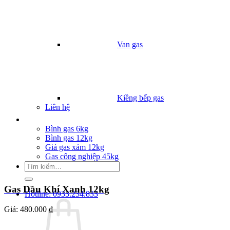
Van gas
Kiềng bếp gas
Liên hệ
Giá Gas
Bình gas 6kg
Bình gas 12kg
Giá gas xám 12kg
Gas công nghiệp 45kg
Tìm
kiếm:
Gas Dầu Khí Xanh 12kg
Hotline: 0933.234.833
Giá:
480.000 ₫