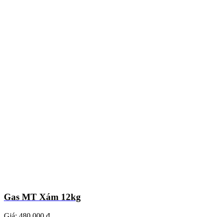
Gas MT Xám 12kg
Giá:
480.000 ₫