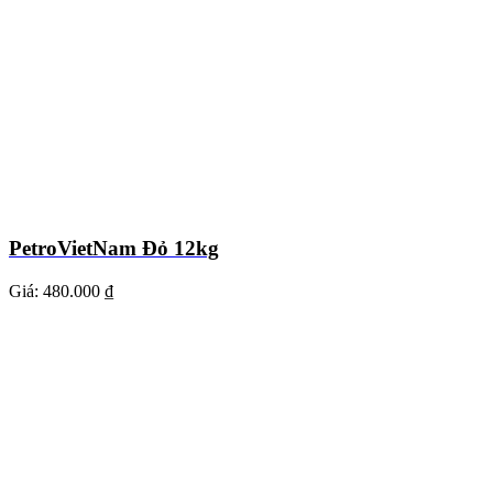
PetroVietNam Đỏ 12kg
Giá:
480.000 ₫