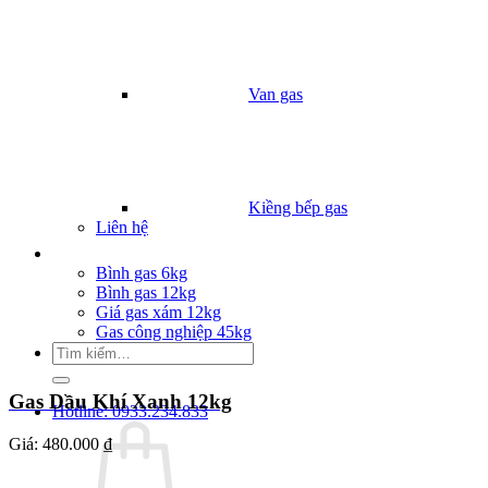
Van gas
Kiềng bếp gas
Liên hệ
Giá Gas
Bình gas 6kg
Bình gas 12kg
Giá gas xám 12kg
Gas công nghiệp 45kg
Tìm
kiếm:
Gas Dầu Khí Xanh 12kg
Hotline: 0933.234.833
Giá:
480.000 ₫