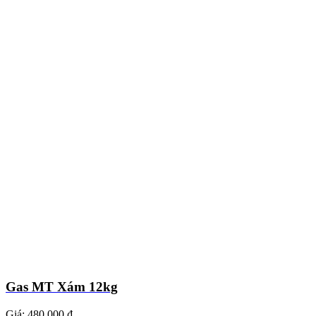
Gas MT Xám 12kg
Giá:
480.000 ₫