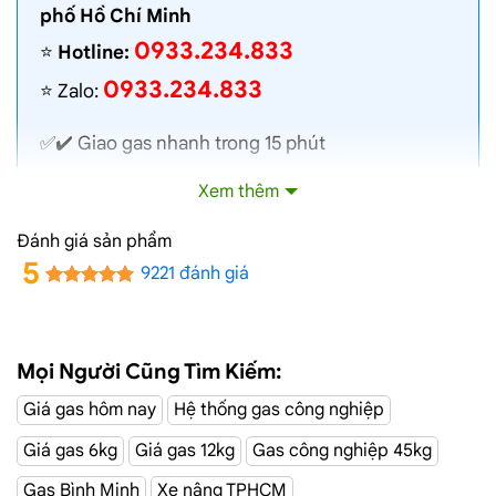
phố Hồ Chí Minh
0933.234.833
⭐️
Hotline:
0933.234.833
⭐️ Zalo:
✅✔️
Giao gas nhanh
trong 15 phút
✅✔️ Toàn bộ gas chính hãng, nói không với gas
Xem thêm
lậu
✅✔️ Gas đủ ký, chất lượng cao, bình gas được
Đánh giá sản phẩm
kiểm định định kỳ
5
9221 đánh giá
✅✔️ Bán gas đúng giá niêm yết trên web
✅✔️
Giá gas cập nhật hàng ngày
✅✔️ Giao gas và lắp đặt miễn phí
Mọi Người Cũng Tìm Kiếm:
Giá gas hôm nay
Hệ thống gas công nghiệp
Đại Lý Gas Đường 9A, Quận Bình Tân
Giá gas 6kg
Giá gas 12kg
Gas công nghiệp 45kg
Giao Gas Sài Gòn
với hệ thống hơn 100 cửa hàng tại
Gas Bình Minh
Xe nâng TPHCM
TPHCM