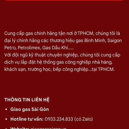
Quý khách hàng cần đổi gas số lượng lớn cho nhà hàng,
quán ăn tại
Đường 9A, Quận Bình Tân
vui lòng liên hệ ngay
với chúng tôi để nhận được mức giá rẻ nhất và chính sách
giao
gas nhanh
Cung cấp gas chính hãng tận nơi ở TPHCM, chúng tôi là
đại lý chính hãng các thương hiệu gas Bình Minh, Saigon
Miễn phí giao hàng và lắp đặt tận nơi
Petro, Petrolimex, Gas Dầu Khí.....
Với đội ngũ kỹ thuật chuyên nghiệp, chúng tôi cung cấp
TÊN SẢN PHẨM
GIÁ
dịch vụ lắp đặt hệ thống gas công nghiệp nhà hàng,
Bình Gas Petro VietNam 6kg màu đỏ
275.000
₫
khách sạn, trường học, bếp công nghiệp...tại TPHCM.
Bình Gas ELF 6,5kg Màu Đỏ
320.000
₫
Bình gas Pacific Petro 12kg màu Xám
480.000
₫
Bình gas Pacific Petro 12kg Màu Vàng
480.000
₫
THÔNG TIN LIÊN HỆ
gas dầu khí mầu xanh lá chuối 12kg
480.000
₫
Giao gas Sài Gòn
Bình gas dầu khí 12kg màu vàng
480.000
₫
Hotline tư vấn:
0933.234.833 (có Zalo)
Bình gas dầu khí 12kg màu đỏ
480.000
₫