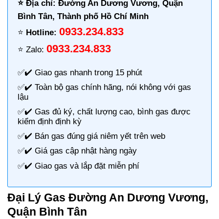
⭐️ Địa chỉ: Đường An Dương Vương, Quận
Bình Tân, Thành phố Hồ Chí Minh
0933.234.833
⭐️
Hotline:
0933.234.833
⭐️ Zalo:
✅✔️
Giao gas nhanh
trong 15 phút
✅✔️ Toàn bộ gas chính hãng, nói không với gas
lậu
✅✔️ Gas đủ ký, chất lượng cao, bình gas được
kiểm định định kỳ
✅✔️ Bán gas đúng giá niêm yết trên web
✅✔️
Giá gas cập nhật hàng ngày
✅✔️ Giao gas và lắp đặt miễn phí
Đại Lý Gas Đường An Dương Vương,
Quận Bình Tân