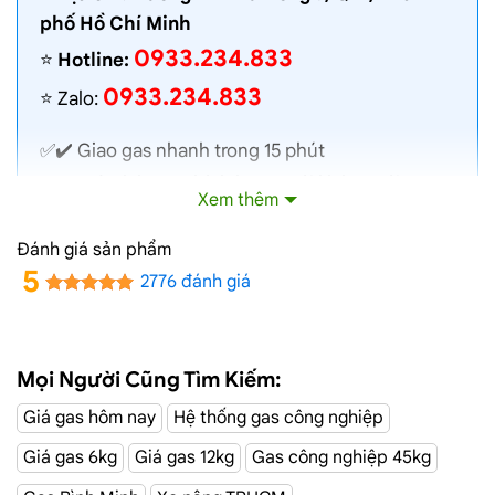
phố Hồ Chí Minh
0933.234.833
⭐️
Hotline:
0933.234.833
⭐️ Zalo:
✅✔️
Giao gas nhanh
trong 15 phút
✅✔️ Toàn bộ gas chính hãng, nói không với gas
Xem thêm
lậu
✅✔️ Gas đủ ký, chất lượng cao, bình gas được
Đánh giá sản phẩm
kiểm định định kỳ
5
2776 đánh giá
✅✔️ Bán gas đúng giá niêm yết trên web
✅✔️
Giá gas cập nhật hàng ngày
✅✔️ Giao gas và lắp đặt miễn phí
Mọi Người Cũng Tìm Kiếm:
Giá gas hôm nay
Hệ thống gas công nghiệp
Đại Lý Gas Đường An Phú Đông 9, Q12
Giá gas 6kg
Giá gas 12kg
Gas công nghiệp 45kg
Giao Gas Sài Gòn
với hệ thống hơn 100 cửa hàng tại