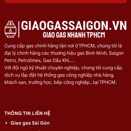
Quý khách hàng cần đổi gas số lượng lớn cho nhà hàng,
quán ăn tại
Đường An Phú Đông 9, Q12
vui lòng liên hệ ngay
với chúng tôi để nhận được mức giá rẻ nhất và chính sách
giao
gas nhanh
Miễn phí giao hàng và lắp đặt tận nơi
Cung cấp gas chính hãng tận nơi ở TPHCM, chúng tôi là
đại lý chính hãng các thương hiệu gas Bình Minh, Saigon
TÊN SẢN PHẨM
GIÁ
Petro, Petrolimex, Gas Dầu Khí.....
Với đội ngũ kỹ thuật chuyên nghiệp, chúng tôi cung cấp
Bình Gas Petro VietNam 6kg màu đỏ
275.000
₫
dịch vụ lắp đặt hệ thống gas công nghiệp nhà hàng,
Bình Gas ELF 6,5kg Màu Đỏ
320.000
₫
khách sạn, trường học, bếp công nghiệp...tại TPHCM.
Bình gas Pacific Petro 12kg màu Xám
480.000
₫
Bình gas Pacific Petro 12kg Màu Vàng
480.000
₫
gas dầu khí mầu xanh lá chuối 12kg
480.000
₫
THÔNG TIN LIÊN HỆ
Bình gas dầu khí 12kg màu vàng
480.000
₫
Giao gas Sài Gòn
Bình gas dầu khí 12kg màu đỏ
480.000
₫