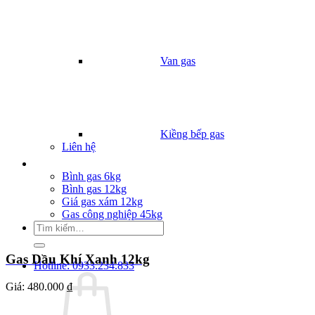
Van gas
Kiềng bếp gas
Liên hệ
Giá Gas
Bình gas 6kg
Bình gas 12kg
Giá gas xám 12kg
Gas công nghiệp 45kg
Tìm
kiếm:
Gas Dầu Khí Xanh 12kg
Hotline: 0933.234.833
Giá:
480.000 ₫