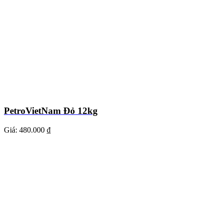
PetroVietNam Đỏ 12kg
Giá:
480.000 ₫