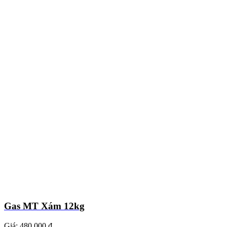
Gas MT Xám 12kg
Giá:
480.000 ₫