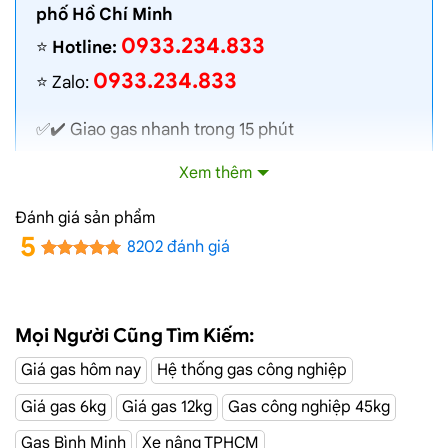
phố Hồ Chí Minh
0933.234.833
⭐️
Hotline:
0933.234.833
⭐️ Zalo:
✅✔️
Giao gas nhanh
trong 15 phút
✅✔️ Toàn bộ gas chính hãng, nói không với gas
Xem thêm
lậu
✅✔️ Gas đủ ký, chất lượng cao, bình gas được
Đánh giá sản phẩm
kiểm định định kỳ
5
8202 đánh giá
✅✔️ Bán gas đúng giá niêm yết trên web
✅✔️
Giá gas cập nhật hàng ngày
✅✔️ Giao gas và lắp đặt miễn phí
Mọi Người Cũng Tìm Kiếm:
Giá gas hôm nay
Hệ thống gas công nghiệp
Đại Lý Gas Đường Bình Minh, Quận 2
Giá gas 6kg
Giá gas 12kg
Gas công nghiệp 45kg
Giao Gas Sài Gòn
với hệ thống hơn 100 cửa hàng tại
Gas Bình Minh
Xe nâng TPHCM
TPHCM