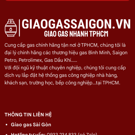
Quý khách hàng cần đổi gas số lượng lớn cho nhà hàng,
quán ăn tại
Đường Bình Minh, Quận 2
vui lòng liên hệ ngay
với chúng tôi để nhận được mức giá rẻ nhất và chính sách
giao
gas nhanh
Miễn phí giao hàng và lắp đặt tận nơi
Cung cấp gas chính hãng tận nơi ở TPHCM, chúng tôi là
đại lý chính hãng các thương hiệu gas Bình Minh, Saigon
TÊN SẢN PHẨM
GIÁ
Petro, Petrolimex, Gas Dầu Khí.....
Với đội ngũ kỹ thuật chuyên nghiệp, chúng tôi cung cấp
Bình Gas Petro VietNam 6kg màu đỏ
275.000
₫
dịch vụ lắp đặt hệ thống gas công nghiệp nhà hàng,
Bình Gas ELF 6,5kg Màu Đỏ
320.000
₫
khách sạn, trường học, bếp công nghiệp...tại TPHCM.
Bình gas Pacific Petro 12kg màu Xám
480.000
₫
Bình gas Pacific Petro 12kg Màu Vàng
480.000
₫
gas dầu khí mầu xanh lá chuối 12kg
480.000
₫
THÔNG TIN LIÊN HỆ
Bình gas dầu khí 12kg màu vàng
480.000
₫
Giao gas Sài Gòn
Bình gas dầu khí 12kg màu đỏ
480.000
₫