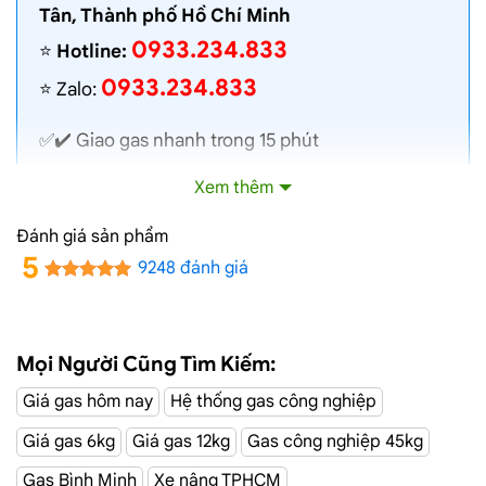
Tân, Thành phố Hồ Chí Minh
0933.234.833
⭐️
Hotline:
0933.234.833
⭐️ Zalo:
✅✔️
Giao gas nhanh
trong 15 phút
✅✔️ Toàn bộ gas chính hãng, nói không với gas
Xem thêm
lậu
✅✔️ Gas đủ ký, chất lượng cao, bình gas được
Đánh giá sản phẩm
kiểm định định kỳ
5
9248 đánh giá
✅✔️ Bán gas đúng giá niêm yết trên web
✅✔️
Giá gas cập nhật hàng ngày
✅✔️ Giao gas và lắp đặt miễn phí
Mọi Người Cũng Tìm Kiếm:
Giá gas hôm nay
Hệ thống gas công nghiệp
Đại Lý Gas Đường Bùi Dương Lịch,
Giá gas 6kg
Giá gas 12kg
Gas công nghiệp 45kg
Quận Bình Tân
Gas Bình Minh
Xe nâng TPHCM