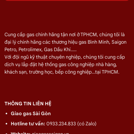
Lịch, Quận Bình Tân 08/2026
Quý khách hàng cần đổi gas số lượng lớn cho nhà hàng,
quán ăn tại
Đường Bùi Dương Lịch, Quận Bình Tân
vui lòng
liên hệ ngay với chúng tôi để nhận được mức giá rẻ nhất và
Cung cấp gas chính hãng tận nơi ở TPHCM, chúng tôi là
chính sách
giao gas nhanh
đại lý chính hãng các thương hiệu gas Bình Minh, Saigon
Petro, Petrolimex, Gas Dầu Khí.....
Miễn phí giao hàng và lắp đặt tận nơi
Với đội ngũ kỹ thuật chuyên nghiệp, chúng tôi cung cấp
dịch vụ lắp đặt hệ thống gas công nghiệp nhà hàng,
TÊN SẢN PHẨM
GIÁ
khách sạn, trường học, bếp công nghiệp...tại TPHCM.
Bình Gas Petro VietNam 6kg màu đỏ
275.000
₫
Bình Gas ELF 6,5kg Màu Đỏ
320.000
₫
Bình gas Pacific Petro 12kg màu Xám
480.000
₫
THÔNG TIN LIÊN HỆ
Bình gas Pacific Petro 12kg Màu Vàng
480.000
₫
Giao gas Sài Gòn
gas dầu khí mầu xanh lá chuối 12kg
480.000
₫
Hotline tư vấn:
0933.234.833 (có Zalo)
Bình gas dầu khí 12kg màu vàng
480.000
₫