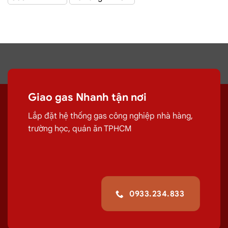
Giao Gas Sài Gòn
với hệ thống hơn 100 cửa hàng tại
TPHCM
Đại lý gas Quận
Giao gas Nhanh tận nơi
Bình Tân – Gas Chính hãng, Giá Rẻ, Đủ ký
Lắp đặt hệ thống gas công nghiệp nhà hàng,
trường học, quán ăn TPHCM
Chuyên cung cấp, đổi các bình
gas
dân
dụng 12Kg,
gas
công nghiệp 45kg chất
lượng.
G
iao tận nơi Đường Bùi Dương
Lịch, Quận Bình Tân
giúp quá trình sử
0933.234.833
dụng
gas
của quý khách hiệu quả hơn.
Giá Đổi Gas Tận Nơi Tại
Đường Bùi Dương