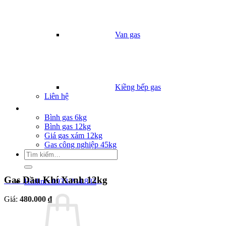
Van gas
Kiềng bếp gas
Liên hệ
Giá Gas
Bình gas 6kg
Bình gas 12kg
Giá gas xám 12kg
Gas công nghiệp 45kg
Tìm
kiếm:
Gas Dầu Khí Xanh 12kg
Hotline: 0933.234.833
Giá:
480.000 ₫