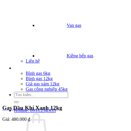
Van gas
Kiềng bếp gas
Liên hệ
Giá Gas
Bình gas 6kg
Bình gas 12kg
Giá gas xám 12kg
Gas công nghiệp 45kg
Tìm
kiếm:
Gas Dầu Khí Xanh 12kg
Hotline: 0933.234.833
Giá:
480.000 ₫