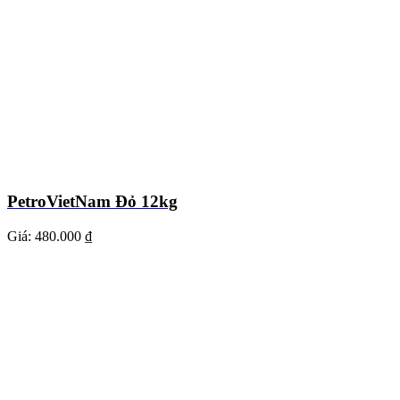
PetroVietNam Đỏ 12kg
Giá:
480.000 ₫