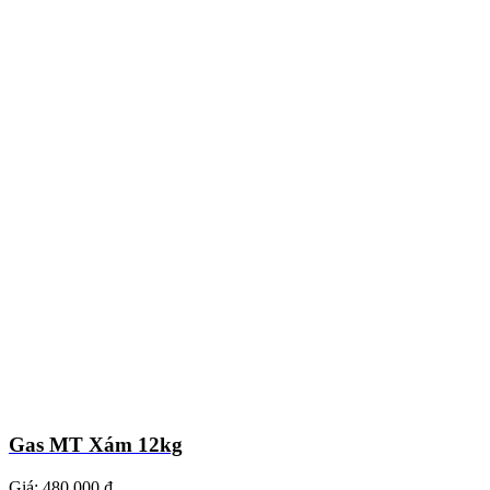
Gas MT Xám 12kg
Giá:
480.000 ₫