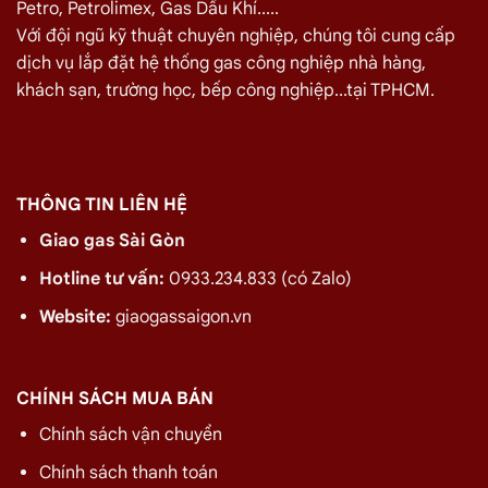
Petro, Petrolimex, Gas Dầu Khí.....
Giá Giao Gas Tận Nơi Đường C1, Tân Phú Ngày
Với đội ngũ kỹ thuật chuyên nghiệp, chúng tôi cung cấp
09/08
dịch vụ lắp đặt hệ thống gas công nghiệp nhà hàng,
TÊN SẢN PHẨM
GIÁ
khách sạn, trường học, bếp công nghiệp...tại TPHCM.
Bình Gas Petro VietNam 6kg màu đỏ
275.000
₫
Bình Gas ELF 6,5kg Màu Đỏ
320.000
₫
Bình gas Pacific Petro 12kg màu Xám
480.000
₫
THÔNG TIN LIÊN HỆ
Bình gas Pacific Petro 12kg Màu Vàng
480.000
₫
Giao gas Sài Gòn
gas dầu khí mầu xanh lá chuối 12kg
480.000
₫
Hotline tư vấn:
0933.234.833 (có Zalo)
Bình gas dầu khí 12kg màu vàng
480.000
₫
Website:
giaogassaigon.vn
Bình gas dầu khí 12kg màu đỏ
480.000
₫
Bình gas VT Gas 12kg màu xanh đen
480.000
₫
CHÍNH SÁCH MUA BÁN
Bình gas VT Gas 12kg màu đỏ
480.000
₫
Chính sách vận chuyển
Bình gas dầu khí 12kg màu xám
480.000
₫
Chính sách thanh toán
Bình gas VT Gas 12kg màu xám
480.000
₫