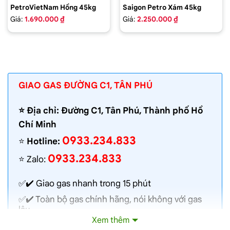
PetroVietNam Hồng 45kg
Saigon Petro Xám 45kg
Giá:
1.690.000 ₫
Giá:
2.250.000 ₫
GIAO GAS ĐƯỜNG C1, TÂN PHÚ
⭐️ Địa chỉ: Đường C1, Tân Phú, Thành phố Hồ
Chí Minh
0933.234.833
⭐️
Hotline:
0933.234.833
⭐️ Zalo:
✅✔️
Giao gas nhanh
trong 15 phút
✅✔️ Toàn bộ gas chính hãng, nói không với gas
lậu
Xem thêm
✅✔️ Gas đủ ký, chất lượng cao, bình gas được