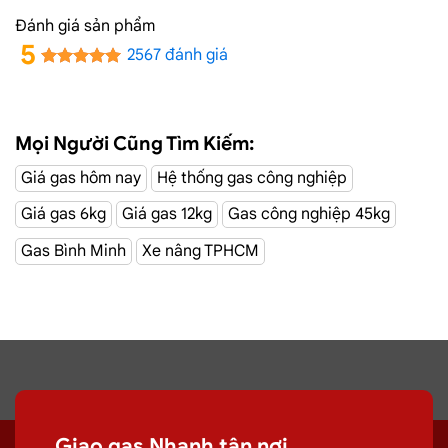
kiểm định định kỳ
Đánh giá sản phẩm
✅✔️ Bán gas đúng giá niêm yết trên web
5
2567 đánh giá
✅✔️
Giá gas cập nhật hàng ngày
✅✔️ Giao gas và lắp đặt miễn phí
Mọi Người Cũng Tìm Kiếm:
Đường C1, Tân
Dịch Vụ Giao Gas Tận Nơi
Giá gas hôm nay
Hệ thống gas công nghiệp
Phú
Giá gas 6kg
Giá gas 12kg
Gas công nghiệp 45kg
CÔNG TY TNHH MỘT THÀNH VIÊN DẦU KHÍ TP.HCM
Gas Bình Minh
Xe nâng TPHCM
(SAIGON PETRO CO., LTD) –
Gas Saigon Petro
với hệ
thống hơn 100 cửa hàng tại TPHCM
Giao gas tận
Giao gas Nhanh tận nơi