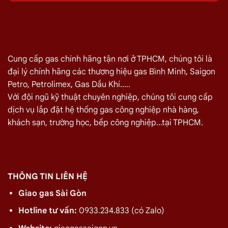
Quý khách hàng cần đổi gas số lượng lớn cho nhà hàng,
quán ăn tại
Đường C2, Quận 2
vui lòng liên hệ ngay với
chúng tôi để nhận được mức giá rẻ nhất và chính sách
giao
gas nhanh
Cung cấp gas chính hãng tận nơi ở TPHCM, chúng tôi là
đại lý chính hãng các thương hiệu gas Bình Minh, Saigon
Miễn phí giao hàng và lắp đặt tận nơi
Petro, Petrolimex, Gas Dầu Khí.....
Với đội ngũ kỹ thuật chuyên nghiệp, chúng tôi cung cấp
TÊN SẢN PHẨM
GIÁ
dịch vụ lắp đặt hệ thống gas công nghiệp nhà hàng,
Bình Gas Petro VietNam 6kg màu đỏ
275.000
₫
khách sạn, trường học, bếp công nghiệp...tại TPHCM.
Bình Gas ELF 6,5kg Màu Đỏ
320.000
₫
Bình gas Pacific Petro 12kg màu Xám
480.000
₫
Bình gas Pacific Petro 12kg Màu Vàng
480.000
₫
THÔNG TIN LIÊN HỆ
gas dầu khí mầu xanh lá chuối 12kg
480.000
₫
Giao gas Sài Gòn
Bình gas dầu khí 12kg màu vàng
480.000
₫
Hotline tư vấn:
0933.234.833 (có Zalo)
Bình gas dầu khí 12kg màu đỏ
480.000
₫