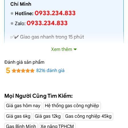
Chí Minh
0933.234.833
⭐️
Hotline:
0933.234.833
⭐️ Zalo:
✅✔️
Giao gas nhanh
trong 15 phút
✅✔️ Toàn bộ gas chính hãng, nói không với gas
Xem thêm
lậu
✅✔️ Gas đủ ký, chất lượng cao, bình gas được
Đánh giá sản phẩm
kiểm định định kỳ
5
8216 đánh giá
✅✔️ Bán gas đúng giá niêm yết trên web
✅✔️
Giá gas cập nhật hàng ngày
✅✔️ Giao gas và lắp đặt miễn phí
Mọi Người Cũng Tìm Kiếm:
Giá gas hôm nay
Hệ thống gas công nghiệp
Đại Lý Gas Đường C2, Quận 2
Giá gas 6kg
Giá gas 12kg
Gas công nghiệp 45kg
Giao Gas Sài Gòn
với hệ thống hơn 100 cửa hàng tại
Gas Bình Minh
Xe nâng TPHCM
TPHCM