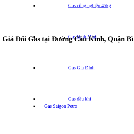
Gas công nghiệp 45kg
Gas Bình Minh
Giá Đổi Gas tại Đường Cầu Kinh, Quận B
Gas Gia Đình
Gas dầu khí
Gas Saigon Petro