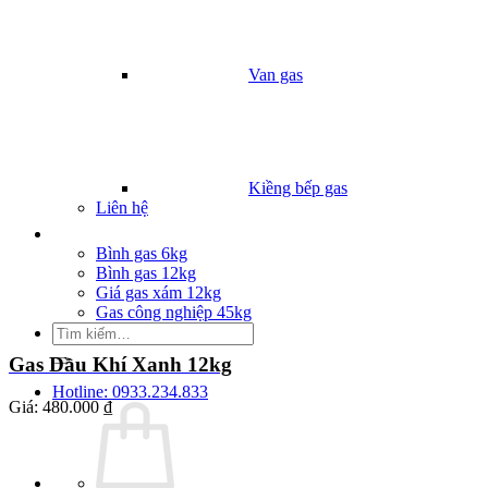
Van gas
Kiềng bếp gas
Liên hệ
Giá Gas
Bình gas 6kg
Bình gas 12kg
Giá gas xám 12kg
Gas công nghiệp 45kg
Tìm
kiếm:
Gas Dầu Khí Xanh 12kg
Hotline: 0933.234.833
Giá:
480.000 ₫