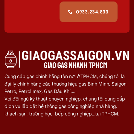
Trường Mê Linh, Quận 1
giúp quá trình
0933.234.833
sử dụng
gas
của quý khách hiệu quả hơn.
Giá Đổi Gas Tận Nơi Tại
Đường Công Trường
Mê Linh, Quận 1 08/2026
Quý khách hàng cần đổi gas số lượng lớn cho nhà hàng,
quán ăn tại
Đường Công Trường Mê Linh, Quận 1
vui lòng
liên hệ ngay với chúng tôi để nhận được mức giá rẻ nhất và
chính sách
giao gas nhanh
Cung cấp gas chính hãng tận nơi ở TPHCM, chúng tôi là
Miễn phí giao hàng và lắp đặt tận nơi
đại lý chính hãng các thương hiệu gas Bình Minh, Saigon
Petro, Petrolimex, Gas Dầu Khí.....
TÊN SẢN PHẨM
GIÁ
Với đội ngũ kỹ thuật chuyên nghiệp, chúng tôi cung cấp
dịch vụ lắp đặt hệ thống gas công nghiệp nhà hàng,
Bình Gas Petro VietNam 6kg màu đỏ
275.000
₫
khách sạn, trường học, bếp công nghiệp...tại TPHCM.
Bình Gas ELF 6,5kg Màu Đỏ
320.000
₫
Bình gas Pacific Petro 12kg màu Xám
480.000
₫