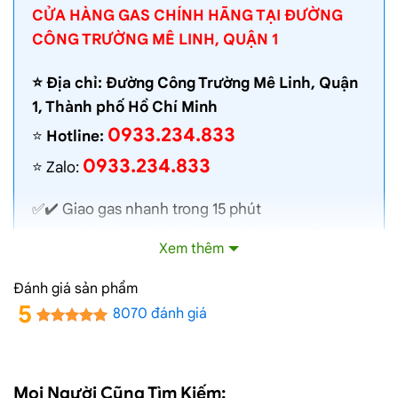
CỬA HÀNG GAS CHÍNH HÃNG TẠI ĐƯỜNG
CÔNG TRƯỜNG MÊ LINH, QUẬN 1
⭐️ Địa chỉ: Đường Công Trường Mê Linh, Quận
1, Thành phố Hồ Chí Minh
0933.234.833
⭐️
Hotline:
0933.234.833
⭐️ Zalo:
✅✔️
Giao gas nhanh
trong 15 phút
✅✔️ Toàn bộ gas chính hãng, nói không với gas
Xem thêm
lậu
✅✔️ Gas đủ ký, chất lượng cao, bình gas được
Đánh giá sản phẩm
kiểm định định kỳ
5
8070 đánh giá
✅✔️ Bán gas đúng giá niêm yết trên web
✅✔️
Giá gas cập nhật hàng ngày
✅✔️ Giao gas và lắp đặt miễn phí
Mọi Người Cũng Tìm Kiếm: