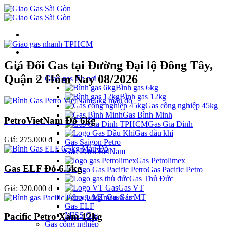
Giá Đổi Gas tại Đường Đại lộ Đông Tây,
Danh mục
Quận 2 Hôm Nay 08/2026
Giao gas tận nơi
Bình gas 6kg
Bình gas 12kg
Gas công nghiệp 45kg
Gas Bình Minh
PetroVietNam Đỏ 6kg
Gas Gia Đình
Gas dầu khí
Giá:
275.000 ₫
Gas Saigon Petro
Gas PetroVietNam
Gas Petrolimex
Gas ELF Đỏ 6.5kg
Gas Pacific Petro
Gas Thủ Đức
Gas VT
Giá:
320.000 ₫
Gas MT
Gas ELF
MISS Gas
Pacific Petro Xám 12kg
Gas công nghiệp