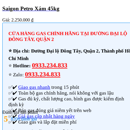
Saigon Petro Xám 45kg
Giá:
2.250.000 ₫
CỬA HÀNG GAS CHÍNH HÃNG TẠI ĐƯỜNG ĐẠI LỘ
ĐÔNG TÂY, QUẬN 2
⭐️ Địa chỉ: Đường Đại lộ Đông Tây, Quận 2, Thành phố H
Chí Minh
0933.234.833
⭐️
Hotline:
0933.234.833
⭐️ Zalo:
✅✔️
Giao gas nhanh
trong 15 phút
✅✔️ Toàn bộ gas chính hãng, nói không với gas lậu
✅✔️ Gas đủ ký, chất lượng cao, bình gas được kiểm định
định kỳ
✅✔️ Bán gas đúng giá niêm yết trên web
Đánh giá sản phẩm
✅✔️
Giá gas cập nhật hàng ngày
5
8206 đánh giá
✅✔️ Giao gas và lắp đặt miễn phí