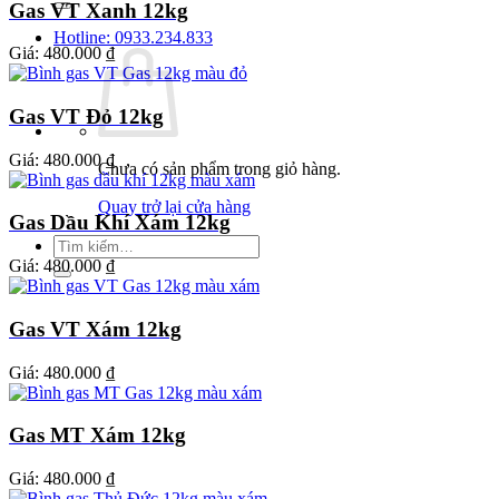
Gas VT Xanh 12kg
Hotline: 0933.234.833
Giá:
480.000 ₫
Gas VT Đỏ 12kg
Giá:
480.000 ₫
Chưa có sản phẩm trong giỏ hàng.
Quay trở lại cửa hàng
Gas Dầu Khí Xám 12kg
Tìm
kiếm:
Giá:
480.000 ₫
Gas VT Xám 12kg
Giá:
480.000 ₫
Gas MT Xám 12kg
Giá:
480.000 ₫