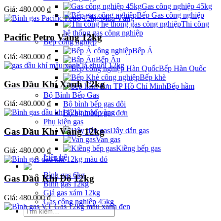
Gas công nghiệp 45kg
Giá:
480.000 ₫
Bếp Gas công nghiệp
Thi công
hệ thống gas công nghiệp
Pacific Petro Vàng 12kg
Bếp công nghiệp
Bếp Á
Giá:
480.000 ₫
Bếp Âu
Bếp Hàn Quốc
Bếp khè
Gas Dầu Khí Xanh 12kg
Bếp hầm
Bộ Bình Bếp Gas
Giá:
480.000 ₫
Bộ bình bếp gas đôi
Bộ bình bếp gas đơn
Phụ kiện gas
Gas Dầu Khí Vàng 12kg
Dây dẫn gas
Van gas
Kiềng bếp gas
Giá:
480.000 ₫
Liên hệ
Giá Gas
Bình gas 6kg
Gas Dầu Khí Đỏ 12kg
Bình gas 12kg
Giá gas xám 12kg
Giá:
480.000 ₫
Gas công nghiệp 45kg
Tìm
kiếm: