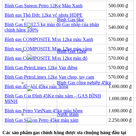
Bình Gas Saigon Petro 12Kg Màu Xanh
500.000
₫
Bình gas Thủ Đức 12kg vỏ nhựa HDPE
520.000
₫
Bình Gas 6kg
Bình Gas Elf 12.5 kg màu đỏ,Gas nhập của pháp
540.000
₫
chính hãng 100%
Bình gas COMPOSITE Miss 12kg màu Xanh
570.000
₫
Bình gas COMPOSITE Miss 12kg màu vàng
570.000
₫
Bình Gas 12kg
Bình gas COMPOSITE Miss 12kg màu đỏ
570.000
₫
Bình Gas PetroLimex 12kg Van đứng
570.000
₫
Bình Gas PetroLimex 12kg Van chụp, tay cam
570.000
₫
Bình Gas công nghiệp 45kg
Bình gas dầu khí 45kg màu hồng
1.690.000
₫
Bình Gas Gia Đình 45Kg màu xám – GAS BÌNH
1.690.000
₫
MINH
Bình gas Petro VietNam 45kg màu hồng
1.690.000
₫
Nước Bình
Bình Gas Saigon Petro 45kg màu xám
2.250.000
₫
Các sản phẩm gas chính hãng được ưa chuộng hàng đầu tại