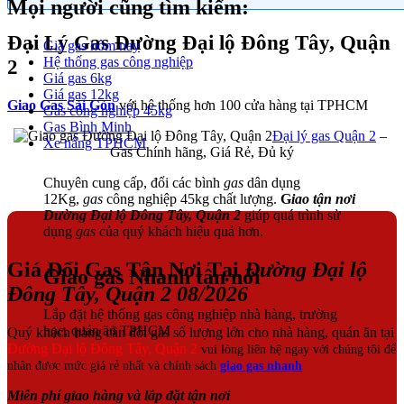
Mọi người cũng tìm kiếm:
Đại Lý Gas Đường Đại lộ Đông Tây, Quận
Giá gas hôm nay
Hệ thống gas công nghiệp
2
Giá gas 6kg
Giá gas 12kg
Giao Gas Sài Gòn
với hệ thống hơn 100 cửa hàng tại TPHCM
Gas công nghiệp 45kg
Gas Bình Minh
Đại lý gas Quận 2
–
Xe nâng TPHCM
Gas Chính hãng, Giá Rẻ, Đủ ký
Chuyên cung cấp, đổi các bình
gas
dân dụng
12Kg,
gas
công nghiệp 45kg chất lượng.
G
iao tận nơi
Đường Đại lộ Đông Tây, Quận 2
giúp quá trình sử
dụng
gas
của quý khách hiệu quả hơn.
Giá Đổi Gas Tận Nơi Tại
Đường Đại lộ
Giao gas Nhanh tận nơi
Đông Tây, Quận 2 08/2026
Lắp đặt hệ thống gas công nghiệp nhà hàng, trường
học, quán ăn TPHCM
Quý khách hàng cần đổi gas số lượng lớn cho nhà hàng, quán ăn tại
Đường Đại lộ Đông Tây, Quận 2
vui lòng liên hệ ngay với chúng tôi để
nhận được mức giá rẻ nhất và chính sách
giao gas nhanh
Miễn phí giao hàng và lắp đặt tận nơi