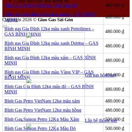
Chính sách bảo mật thông tin
Bình Gas Petro VietNam 12kg màu đỏ
480.000
₫
Bình gas Gia đình 12kg màu xanh – GAS BÌNH
480.000
₫
Copyright 2026 ©
Giao Gas Sài Gòn
MINH
Bình gas Gia Đình 12kg màu xanh Petrolimex –
480.000
₫
GAS BÌNH MINH
Bình gas Gia Đình 12kg màu xanh Dương – GAS
480.000
₫
BÌNH MINH
Bình gas Gia Đình 12kg màu xám – GAS BÌNH
480.000
₫
MINH
Bình gas Gia Đình 12kg màu Vàng VIP – GAS
480.000
₫
Giá gas hôm nay
BÌNH MINH
Bình Gas Gia Đình 12kg màu đỏ – GAS BÌNH
480.000
₫
MINH
Bình Gas Petro VietNam 12kg màu xám
480.000
₫
Bình Gas Petro VietNam 12kg màu hồng
480.000
₫
Bình Gas Saigon Petro 12Kg Màu Xám
500.000
₫
Lắp hệ thống gas
Bình Gas Saigon Petro 12Kg Màu Đỏ
500.000
₫