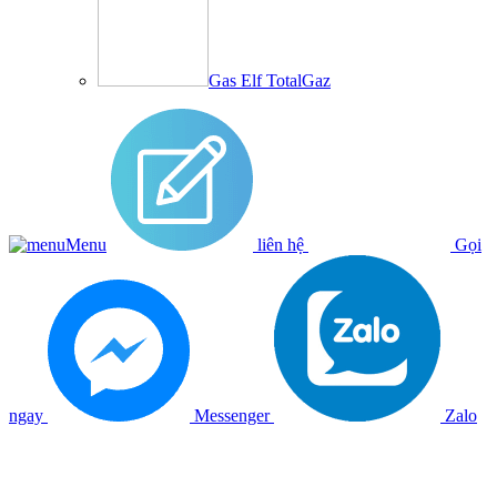
Gas Elf TotalGaz
Menu
liên hệ
Gọi
ngay
Messenger
Zalo