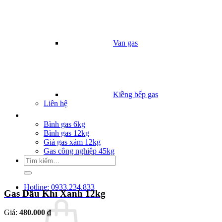
Van gas
Kiềng bếp gas
Liên hệ
Giá Gas
Bình gas 6kg
Bình gas 12kg
Giá gas xám 12kg
Gas công nghiệp 45kg
Tìm
kiếm:
Hotline: 0933.234.833
Gas Dầu Khí Xanh 12kg
Giá:
480.000 ₫