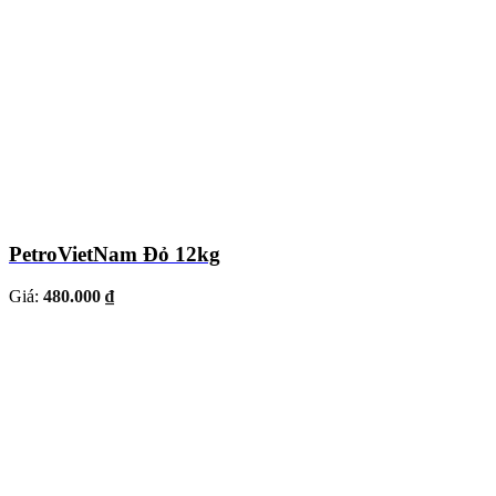
PetroVietNam Đỏ 12kg
Giá:
480.000 ₫