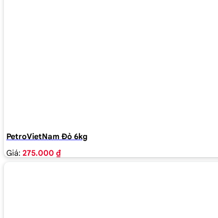
PetroVietNam Đỏ 6kg
Giá:
275.000 ₫