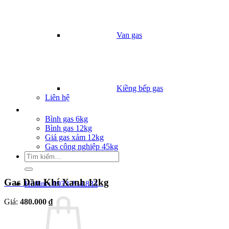
Van gas
Kiềng bếp gas
Liên hệ
Giá Gas
Bình gas 6kg
Bình gas 12kg
Giá gas xám 12kg
Gas công nghiệp 45kg
Tìm
kiếm:
Gas Dầu Khí Xanh 12kg
Hotline: 0933.234.833
Giá:
480.000 ₫