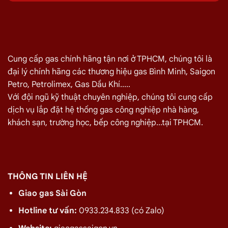
Quý khách hàng cần đổi gas số lượng lớn cho nhà hàng,
quán ăn tại
Quận Tân Phú
vui lòng liên hệ ngay với chúng tôi
để nhận được mức giá rẻ nhất và chính sách
giao gas nhanh
Cung cấp gas chính hãng tận nơi ở TPHCM, chúng tôi là
Đại lý Gas Bình Minh
–
Gas chính hãng quận Tân Phú
đại lý chính hãng các thương hiệu gas Bình Minh, Saigon
Điện thoại: 028.3535.3309
Petro, Petrolimex, Gas Dầu Khí.....
Hotline/zalo:
0933.234.833
Với đội ngũ kỹ thuật chuyên nghiệp, chúng tôi cung cấp
dịch vụ lắp đặt hệ thống gas công nghiệp nhà hàng,
Giá Giao Gas Tận Nơi Đường Diệp Minh Châu,
khách sạn, trường học, bếp công nghiệp...tại TPHCM.
Tân Phú Ngày 06/08
TÊN SẢN PHẨM
GIÁ
Bình Gas Petro VietNam 6kg màu đỏ
275.000
₫
THÔNG TIN LIÊN HỆ
Bình Gas ELF 6,5kg Màu Đỏ
320.000
₫
Giao gas Sài Gòn
Bình gas Pacific Petro 12kg màu Xám
480.000
₫
Hotline tư vấn:
0933.234.833 (có Zalo)
Bình gas Pacific Petro 12kg Màu Vàng
480.000
₫