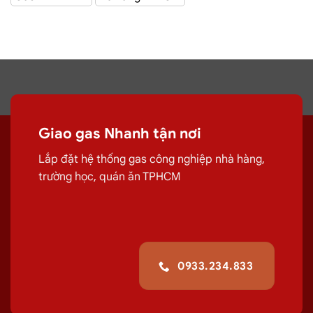
CÔNG TY TNHH MỘT THÀNH VIÊN DẦU KHÍ TP.HCM
(SAIGON PETRO CO., LTD) –
Gas Saigon Petro
với hệ
thống hơn 100 cửa hàng tại TPHCM
Giao gas tận
Giao gas Nhanh tận nơi
Lắp đặt hệ thống gas công nghiệp nhà hàng,
nơi Đường Diệp Minh Châu, Tân Phú
trường học, quán ăn TPHCM
Chuyên cung cấp, đổi các bình
gas
dân
dụng 12Kg,
gas
công nghiệp 45kg chất
lượng
giao tận nơi Đường Diệp Minh
0933.234.833
Châu, Tân Phú
giúp quá trình sử
dụng
gas
của quý khách hiệu quả hơn.