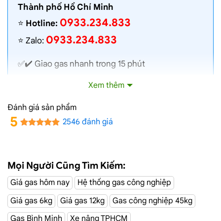
Thành phố Hồ Chí Minh
0933.234.833
⭐️
Hotline:
0933.234.833
⭐️ Zalo:
✅✔️
Giao gas nhanh
trong 15 phút
✅✔️ Toàn bộ gas chính hãng, nói không với gas
Xem thêm
lậu
✅✔️ Gas đủ ký, chất lượng cao, bình gas được
Đánh giá sản phẩm
kiểm định định kỳ
5
2546 đánh giá
✅✔️ Bán gas đúng giá niêm yết trên web
✅✔️
Giá gas cập nhật hàng ngày
✅✔️ Giao gas và lắp đặt miễn phí
Mọi Người Cũng Tìm Kiếm:
Giá gas hôm nay
Hệ thống gas công nghiệp
Đường Diệp
Dịch Vụ Giao Gas Tận Nơi
Giá gas 6kg
Giá gas 12kg
Gas công nghiệp 45kg
Minh Châu, Tân Phú
Gas Bình Minh
Xe nâng TPHCM